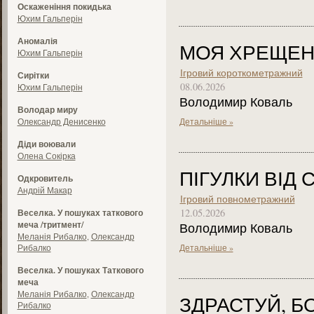
Оскаженіння покидька
Юхим Гальперін
Аномалія
МОЯ ХРЕЩЕ
Юхим Гальперін
Ігровий короткометражний
Сирітки
08.06.2026
Юхим Гальперін
Володимир Коваль
Володар миру
Олександр Денисенко
Детальніше »
Діди воювали
Олена Сокірка
ПІГУЛКИ ВІД 
Одкровитель
Андрій Макар
Ігровий повнометражний
12.05.2026
Веселка. У пошуках таткового
меча /тритмент/
Володимир Коваль
Меланія Рибалко
,
Олександр
Рибалко
Детальніше »
Веселка. У пошуках Таткового
меча
Меланія Рибалко
,
Олександр
ЗДРАСТУЙ, Б
Рибалко