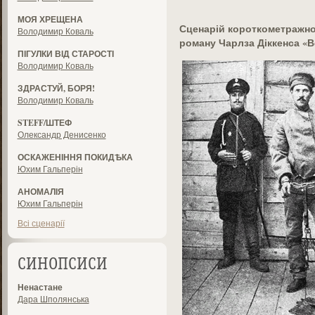
МОЯ ХРЕЩЕНА
Сценарій короткометражно
Володимир Коваль
роману Чарлза Діккенса «В
ПІГУЛКИ ВІД СТАРОСТІ
Володимир Коваль
ЗДРАСТУЙ, БОРЯ!
Володимир Коваль
STEFF/ШТЕФ
Олександр Денисенко
ОСКАЖЕНІННЯ ПОКИДѢКА
Юхим Гальперін
АНОМАЛІЯ
Юхим Гальперін
Всі сценарії
СИНОПСИСИ
Ненастане
Дара Шполянська