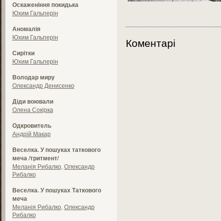
Оскаженіння покидька
Юхим Гальперін
Аномалія
Юхим Гальперін
Коментарі
Сирітки
Юхим Гальперін
Володар миру
Олександр Денисенко
Діди воювали
Олена Сокірка
Одкровитель
Андрій Макар
Веселка. У пошуках таткового
меча /тритмент/
Меланія Рибалко
,
Олександр
Рибалко
Веселка. У пошуках Таткового
меча
Меланія Рибалко
,
Олександр
Рибалко