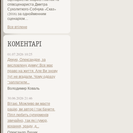
співсценариста Дмитра
Сухолиткого-Собчука «Сказ»
(2016) за однойменним
сценарієм…
Все втілене
КОМЕНТАРІ
01.07.2026 10:25
Дякую, Олександре, за
висловлену думку! Все має
право на життя. Але Ви знову
тут не вгадали. Чому одразу
"заплатили...
Володимир Коваль
30.06.2026 21:46
Вітаю. Можливо ви маєте
рацію, ви автор і так бачите.
Піпл любить суперменів
звичайно, так як і гумор,
кохання, зраду, д...
Олександр Лущик