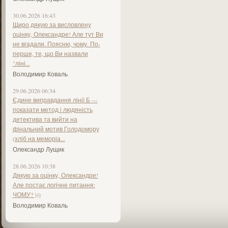
30.06.2026 16:43
Щиро дякую за висловлену
оцінку, Олександре! Але тут Ви
не вгадали. Поясню, чому. По-
перше, те, що Ви назвали
"ліні...
Володимир Коваль
29.06.2026 06:34
Єдине виправдання лінії Б —
показати метод і людяність
детектива та вийти на
фінальний мотив Голодомору
(хліб на меморіа...
Олександр Лущик
28.06.2026 10:38
Дякую за оцінку, Олександре!
Але постає логічне питання:
ЧОМУ? )))
Володимир Коваль