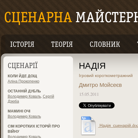
ІСТОРІЯ
ТЕОРІЯ
СЛОВНИК
НАДІЯ
СЦЕНАРІЇ
Ігровий короткометражний
КОЛИ ЙДЕ ДОЩ
Аліна Прокопенко
Дмитро Мойсеєв
ОСТАННІЙ ДУБЛЬ
15.05.2011
Володимир Коваль
,
Сергій
Дзюба
МАМИНІ ОЧІ
Володимир Коваль
Надія_сценарій.do
СІМ КОРОТКИХ ІСТОРІЙ ПРО
ВІЙНУ
Володимир Коваль