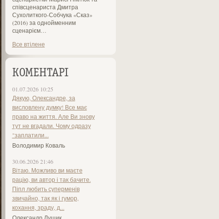
співсценариста Дмитра
Сухолиткого-Собчука «Сказ»
(2016) за однойменним
сценарієм…
Все втілене
КОМЕНТАРІ
01.07.2026 10:25
Дякую, Олександре, за
висловлену думку! Все має
право на життя. Але Ви знову
тут не вгадали. Чому одразу
"заплатили...
Володимир Коваль
30.06.2026 21:46
Вітаю. Можливо ви маєте
рацію, ви автор і так бачите.
Піпл любить суперменів
звичайно, так як і гумор,
кохання, зраду, д...
Олександр Лущик