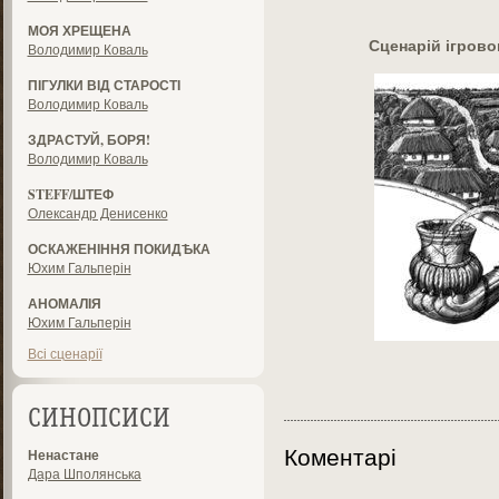
МОЯ ХРЕЩЕНА
Сценарій ігров
Володимир Коваль
ПІГУЛКИ ВІД СТАРОСТІ
Володимир Коваль
ЗДРАСТУЙ, БОРЯ!
Володимир Коваль
STEFF/ШТЕФ
Олександр Денисенко
ОСКАЖЕНІННЯ ПОКИДѢКА
Юхим Гальперін
АНОМАЛІЯ
Юхим Гальперін
Всі сценарії
СИНОПСИСИ
Коментарі
Ненастане
Дара Шполянська