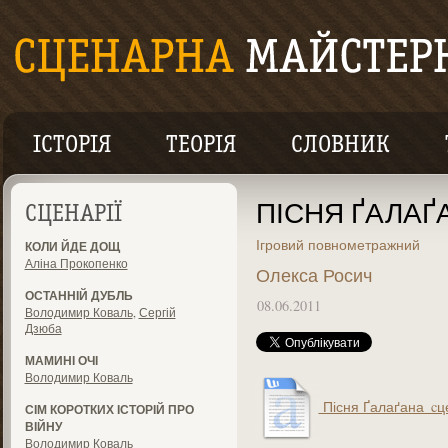
ІСТОРІЯ
ТЕОРІЯ
СЛОВНИК
ПІСНЯ ҐАЛАҐ
СЦЕНАРІЇ
Ігровий повнометражний
КОЛИ ЙДЕ ДОЩ
Аліна Прокопенко
Олекса Росич
ОСТАННІЙ ДУБЛЬ
08.06.2011
Володимир Коваль
,
Сергій
Дзюба
МАМИНІ ОЧІ
Володимир Коваль
Пісня Ґалаґана_cце
СІМ КОРОТКИХ ІСТОРІЙ ПРО
ВІЙНУ
Володимир Коваль