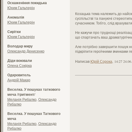
Оскаженіння покидька
Юхим Гальперін
Козацька тема належить до найскл
Аномалія
суспільстві та пануючі стереотипи
Юхим Гальперін
сучасником. Тобто, слід врахувати
Сирітки
Не кажучи про труднощі реалізаці
Юхим Гальперін
що спартачать ваш драматургічн
Володар миру
Але потрібно завершити пошук но
Олександр Денисенко
підкріпити героїчними вчинками г
Діди воювали
Написав
Юрій Сорока
,
14:27 24.06
Олена Сокірка
Одкровитель
Андрій Макар
Веселка. У пошуках таткового
меча /тритмент/
Меланія Рибалко
,
Олександр
Рибалко
Веселка. У пошуках Таткового
меча
Меланія Рибалко
,
Олександр
Рибалко