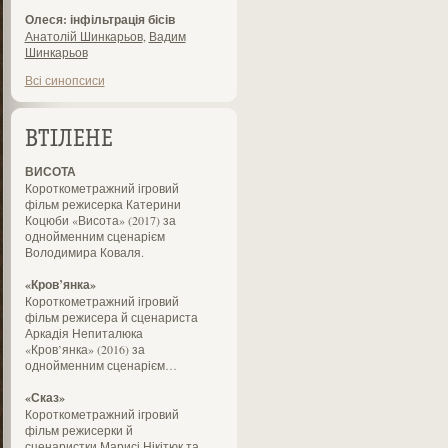
Олеся: інфільтрація бісів
Анатолій Шинкарьов
,
Вадим
Шинкарьов
Всі синопсиси
ВТІЛЕНЕ
ВИСОТА
Короткометражний ігровий
фільм режисерка Катерини
Коцюби «Висота» (2017) за
однойменним сценарієм
Володимира Коваля.
«Кров’янка»
Короткометражний ігровий
фільм режисера й сценариста
Аркадія Непиталюка
«Кров’янка» (2016) за
однойменним сценарієм…
«Сказ»
Короткометражний ігровий
фільм режисерки й
сценаристки Марисі Нікітюк та