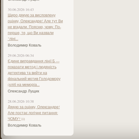
30.06.2026 16:43
Щиро дякую за висловлену
оцінку, Олександре! Але тут Ви
не вгадали. Поясню, чому. По-
перше, те, що Ви назвали
"ліні...
Володимир Коваль
29.06.2026 06:34
Єдине виправдання лінії Б —
показати метод і людяність
детектива та вийти на
фінальний мотив Голодомору
(хліб на меморіа...
Олександр Лущик
28.06.2026 10:38
Дякую за оцінку, Олександре!
Але постає логічне питання:
ЧОМУ? )))
Володимир Коваль