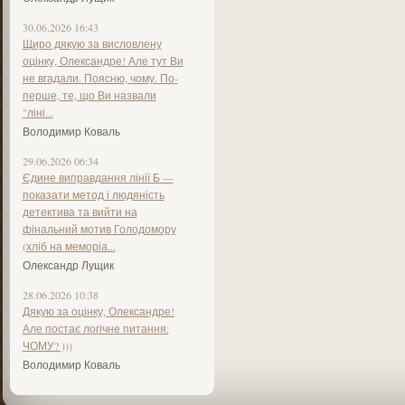
30.06.2026 16:43
Щиро дякую за висловлену
оцінку, Олександре! Але тут Ви
не вгадали. Поясню, чому. По-
перше, те, що Ви назвали
"ліні...
Володимир Коваль
29.06.2026 06:34
Єдине виправдання лінії Б —
показати метод і людяність
детектива та вийти на
фінальний мотив Голодомору
(хліб на меморіа...
Олександр Лущик
28.06.2026 10:38
Дякую за оцінку, Олександре!
Але постає логічне питання:
ЧОМУ? )))
Володимир Коваль