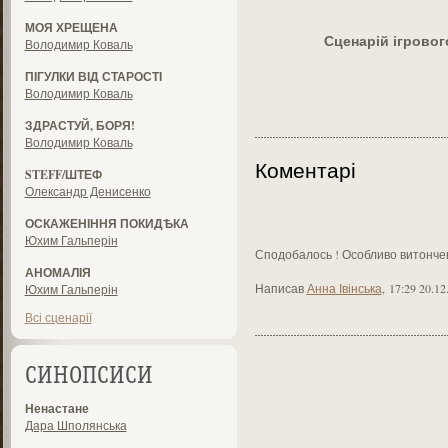
МОЯ ХРЕЩЕНА
Сценарій ігрово
Володимир Коваль
ПІГУЛКИ ВІД СТАРОСТІ
Володимир Коваль
ЗДРАСТУЙ, БОРЯ!
Володимир Коваль
Коментарі
STEFF/ШТЕФ
Олександр Денисенко
ОСКАЖЕНІННЯ ПОКИДѢКА
Юхим Гальперін
Сподобалось ! Особливо витонче
АНОМАЛІЯ
Написав
Анна Івінська
,
17:29 20.12
Юхим Гальперін
Всі сценарії
СИНОПСИСИ
Ненастане
Дара Шполянська