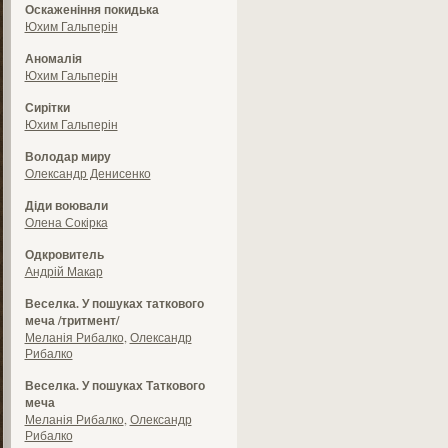
Оскаженіння покидька
Юхим Гальперін
Аномалія
Юхим Гальперін
Сирітки
Юхим Гальперін
Володар миру
Олександр Денисенко
Діди воювали
Олена Сокірка
Одкровитель
Андрій Макар
Веселка. У пошуках таткового
меча /тритмент/
Меланія Рибалко
,
Олександр
Рибалко
Веселка. У пошуках Таткового
меча
Меланія Рибалко
,
Олександр
Рибалко