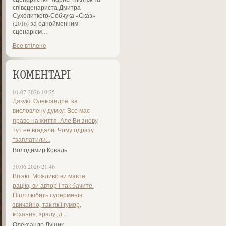
співсценариста Дмитра
Сухолиткого-Собчука «Сказ»
(2016) за однойменним
сценарієм…
Все втілене
КОМЕНТАРІ
01.07.2026 10:25
Дякую, Олександре, за
висловлену думку! Все має
право на життя. Але Ви знову
тут не вгадали. Чому одразу
"заплатили...
Володимир Коваль
30.06.2026 21:46
Вітаю. Можливо ви маєте
рацію, ви автор і так бачите.
Піпл любить суперменів
звичайно, так як і гумор,
кохання, зраду, д...
Олександр Лущик