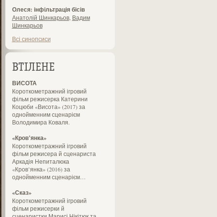
Олеся: інфільтрація бісів
Анатолій Шинкарьов
,
Вадим
Шинкарьов
Всі синопсиси
ВТІЛЕНЕ
ВИСОТА
Короткометражний ігровий
фільм режисерка Катерини
Коцюби «Висота» (2017) за
однойменним сценарієм
Володимира Коваля.
«Кров’янка»
Короткометражний ігровий
фільм режисера й сценариста
Аркадія Непиталюка
«Кров’янка» (2016) за
однойменним сценарієм…
«Сказ»
Короткометражний ігровий
фільм режисерки й
сценаристки Марисі Нікітюк та