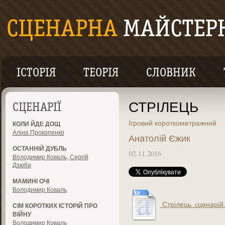
ІСТОРІЯ
ТЕОРІЯ
СЛОВНИК
СТРІЛЕЦЬ
СЦЕНАРІЇ
Ігровий короткометражний
КОЛИ ЙДЕ ДОЩ
Аліна Прокопенко
Анатолій Єжик
ОСТАННІЙ ДУБЛЬ
02.11.2016
Володимир Коваль
,
Сергій
Дзюба
МАМИНІ ОЧІ
Володимир Коваль
Стрілець_cценарій.
СІМ КОРОТКИХ ІСТОРІЙ ПРО
ВІЙНУ
Володимир Коваль