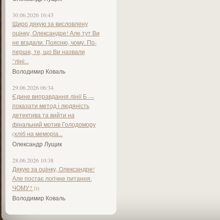
30.06.2026 16:43
Щиро дякую за висловлену
оцінку, Олександре! Але тут Ви
не вгадали. Поясню, чому. По-
перше, те, що Ви назвали
"ліні...
Володимир Коваль
29.06.2026 06:34
Єдине виправдання лінії Б —
показати метод і людяність
детектива та вийти на
фінальний мотив Голодомору
(хліб на меморіа...
Олександр Лущик
28.06.2026 10:38
Дякую за оцінку, Олександре!
Але постає логічне питання:
ЧОМУ? )))
Володимир Коваль