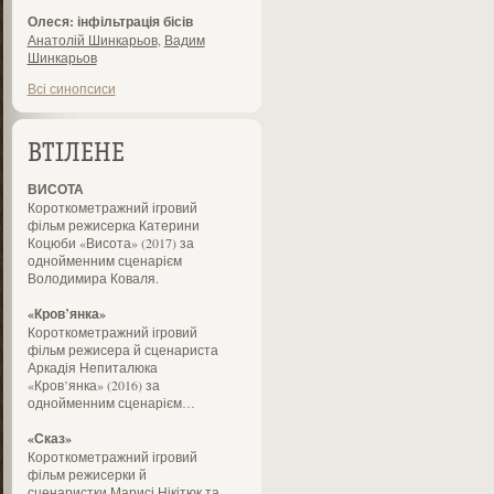
Олеся: інфільтрація бісів
Анатолій Шинкарьов
,
Вадим
Шинкарьов
Всі синопсиси
ВТІЛЕНЕ
ВИСОТА
Короткометражний ігровий
фільм режисерка Катерини
Коцюби «Висота» (2017) за
однойменним сценарієм
Володимира Коваля.
«Кров’янка»
Короткометражний ігровий
фільм режисера й сценариста
Аркадія Непиталюка
«Кров’янка» (2016) за
однойменним сценарієм…
«Сказ»
Короткометражний ігровий
фільм режисерки й
сценаристки Марисі Нікітюк та