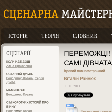
ІСТОРІЯ
ТЕОРІЯ
СЛОВНИК
ПЕРЕМОЖЦІ! А
СЦЕНАРІЇ
САМІ ДІВЧАТА 
КОЛИ ЙДЕ ДОЩ
Аліна Прокопенко
Ігровий повнометражний
ОСТАННІЙ ДУБЛЬ
Віталій Райнюк
Володимир Коваль
,
Сергій
Дзюба
11.10.2011
МАМИНІ ОЧІ
Володимир Коваль
СІМ КОРОТКИХ ІСТОРІЙ ПРО
ВІЙНУ
Володимир Коваль
Переможці_сценарій