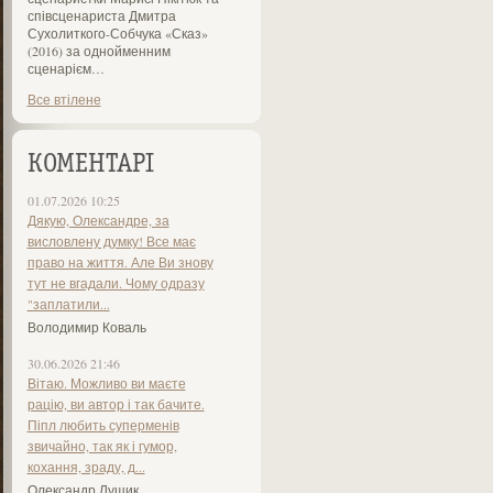
співсценариста Дмитра
Сухолиткого-Собчука «Сказ»
(2016) за однойменним
сценарієм…
Все втілене
КОМЕНТАРІ
01.07.2026 10:25
Дякую, Олександре, за
висловлену думку! Все має
право на життя. Але Ви знову
тут не вгадали. Чому одразу
"заплатили...
Володимир Коваль
30.06.2026 21:46
Вітаю. Можливо ви маєте
рацію, ви автор і так бачите.
Піпл любить суперменів
звичайно, так як і гумор,
кохання, зраду, д...
Олександр Лущик