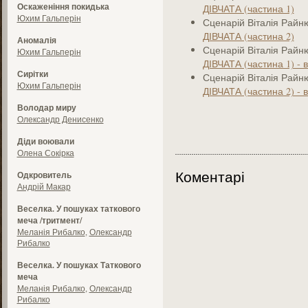
Оскаженіння покидька
ДІВЧАТА (частина 1)
Юхим Гальперін
Сценарій Віталія Рай
ДІВЧАТА (частина 2)
Аномалія
Сценарій Віталія Рай
Юхим Гальперін
ДІВЧАТА (частина 1) - в
Сирітки
Сценарій Віталія Рай
Юхим Гальперін
ДІВЧАТА (частина 2) - в
Володар миру
Олександр Денисенко
Діди воювали
Олена Сокірка
Коментарі
Одкровитель
Андрій Макар
Веселка. У пошуках таткового
меча /тритмент/
Меланія Рибалко
,
Олександр
Рибалко
Веселка. У пошуках Таткового
меча
Меланія Рибалко
,
Олександр
Рибалко