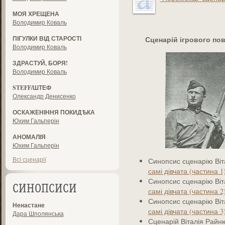
МОЯ ХРЕЩЕНА
Володимир Коваль
ПІГУЛКИ ВІД СТАРОСТІ
Сценарій ігрового по
Володимир Коваль
ЗДРАСТУЙ, БОРЯ!
Володимир Коваль
STEFF/ШТЕФ
Олександр Денисенко
ОСКАЖЕНІННЯ ПОКИДѢКА
Юхим Гальперін
АНОМАЛІЯ
Юхим Гальперін
Всі сценарії
Синопсис сценарію Ві
самі дівчата (частина 1
Синопсис сценарію Ві
СИНОПСИСИ
самі дівчата (частина 2
Синопсис сценарію Ві
Ненастане
самі дівчата (частина 3
Дара Шполянська
Сценарій Віталія Рай