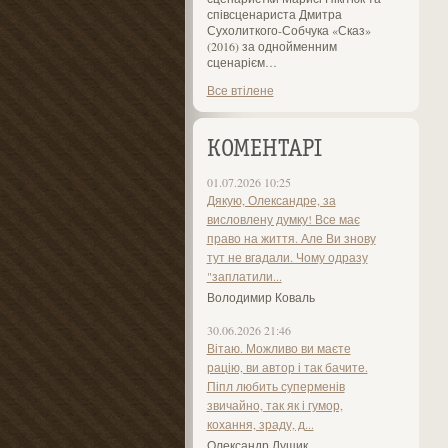
співсценариста Дмитра
Сухолиткого-Собчука «Сказ»
(2016) за однойменним
сценарієм…
Все втілене
КОМЕНТАРІ
01.07.2026 10:25
Дякую, Олександре, за
висловлену думку! Все має
право на життя. Але Ви знову
тут не вгадали. Чому одразу
"заплатили...
Володимир Коваль
30.06.2026 21:46
Вітаю. Можливо ви маєте
рацію, ви автор і так бачите.
Піпл любить суперменів
звичайно, так як і гумор,
кохання, зраду, д...
Олександр Лущик