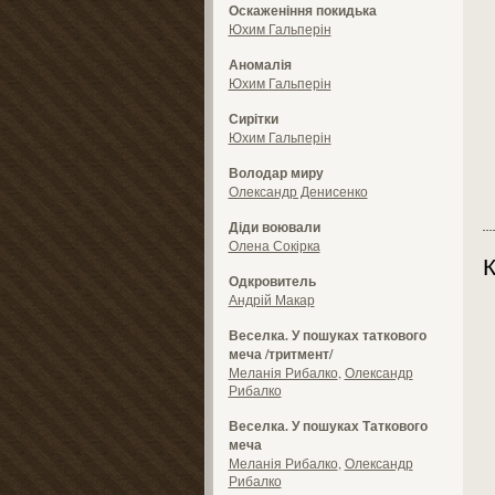
Оскаженіння покидька
Юхим Гальперін
Аномалія
Юхим Гальперін
Сирітки
Юхим Гальперін
Володар миру
Олександр Денисенко
Діди воювали
Олена Сокірка
К
Одкровитель
Андрій Макар
Веселка. У пошуках таткового
меча /тритмент/
Меланія Рибалко
,
Олександр
Рибалко
Веселка. У пошуках Таткового
меча
Меланія Рибалко
,
Олександр
Рибалко