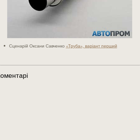
Сценарій Оксани Савченко
«Труба», варіант перший
оментарі