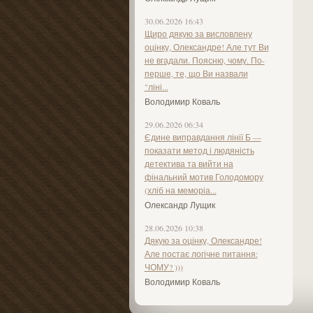
30.06.2026 16:43
Щиро дякую за висловлену
оцінку, Олександре! Але тут Ви
не вгадали. Поясню, чому. По-
перше, те, що Ви назвали
"ліні...
Володимир Коваль
29.06.2026 06:34
Єдине виправдання лінії Б —
показати метод і людяність
детектива та вийти на
фінальний мотив Голодомору
(хліб на меморіа...
Олександр Лущик
28.06.2026 10:38
Дякую за оцінку, Олександре!
Але постає логічне питання:
ЧОМУ? )))
Володимир Коваль