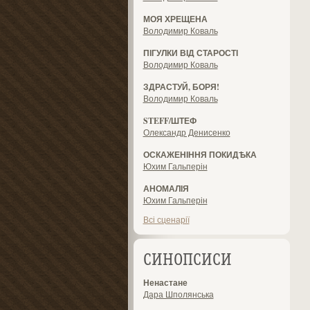
МОЯ ХРЕЩЕНА
Володимир Коваль
ПІГУЛКИ ВІД СТАРОСТІ
Володимир Коваль
ЗДРАСТУЙ, БОРЯ!
Володимир Коваль
STEFF/ШТЕФ
Олександр Денисенко
ОСКАЖЕНІННЯ ПОКИДѢКА
Юхим Гальперін
АНОМАЛІЯ
Юхим Гальперін
Всі сценарії
СИНОПСИСИ
Ненастане
Дара Шполянська