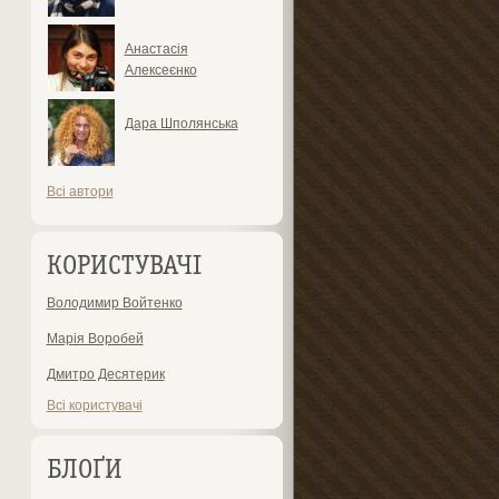
Анастасія
Алексеєнко
Дара Шполянська
Всі автори
КОРИСТУВАЧІ
Володимир Войтенко
Марія Воробей
Дмитро Десятерик
Всі користувачі
БЛОҐИ