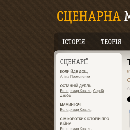
ІСТОРІЯ
ТЕОРІЯ
СЦЕНАРІЇ
І
КОЛИ ЙДЕ ДОЩ
Аліна Прокопенко
О
ОСТАННІЙ ДУБЛЬ
0
Володимир Коваль
,
Сергій
Дзюба
МАМИНІ ОЧІ
Володимир Коваль
СІМ КОРОТКИХ ІСТОРІЙ ПРО
ВІЙНУ
Володимир Коваль