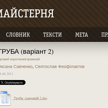
СЛОВНИК
ТЕКСТИ
МЕТА
ПР
ТРУБА (варіант 2)
гровий короткометражний
ксана Савченко
,
Святослав Феофілактов
8.06.2011
Труба_сценарій 2.doc