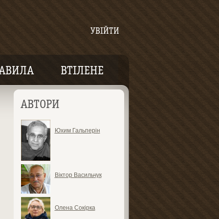
УВІЙТИ
АВИЛА
ВТІЛЕНЕ
АВТОРИ
Юхим Гальперін
Віктор Васильчук
Олена Сокірка