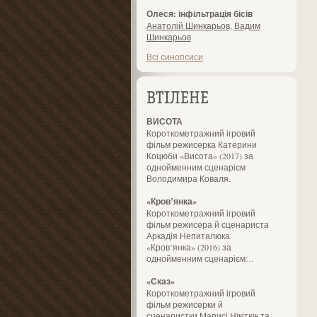
Олеся: інфільтрація бісів
Анатолій Шинкарьов
,
Вадим
Шинкарьов
Всі синопсиси
ВТІЛЕНЕ
ВИСОТА
Короткометражний ігровий
фільм режисерка Катерини
Коцюби «Висота» (2017) за
однойменним сценарієм
Володимира Коваля.
«Кров’янка»
Короткометражний ігровий
фільм режисера й сценариста
Аркадія Непиталюка
«Кров’янка» (2016) за
однойменним сценарієм…
«Сказ»
Короткометражний ігровий
фільм режисерки й
сценаристки Марисі Нікітюк та