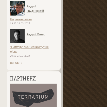
Андрій
Грудницький
Наречена-війна
13:13 31.03.2023
Андрій Макар
"Памфір" або Чесним тут не
місце
20:03 29.03.2023
Всі блоґи
ПАРТНЕРИ