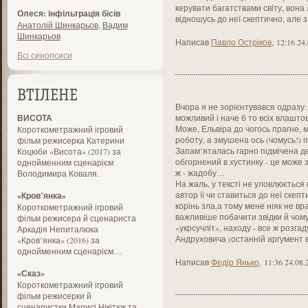
керувати багатствами світу, вона 
Олеся: інфільтрація бісів
відношусь до неї скептично, але з
Анатолій Шинкарьов
,
Вадим
Шинкарьов
Написав
Павло Остріков
,
12:16 24
Всі синопсиси
ВТІЛЕНЕ
Вчора я не зорієнтувався одразу: 
ВИСОТА
можливий і наче б то всіх влашт
Може, Ельвіра до чогось прагне, 
Короткометражний ігровий
роботу, а змушена ось (чомусь!) п
фільм режисерка Катерини
Запам’яталась гарно підмічена де
Коцюби «Висота» (2017) за
обгорнений в хустинку - це може 
однойменним сценарієм
ж - жадобу…
Володимира Коваля.
На жаль, у тексті не уловлюється 
автор її чи ставиться до неї скеп
«Кров’янка»
корінь зла,а тому мене ніяк не вр
Короткометражний ігровий
важливіше побачити звідки й чому 
фільм режисера й сценариста
«укрсучліт», находу - все ж розга
Аркадія Непиталюка
Андруховича (останній аргумент 
«Кров’янка» (2016) за
однойменним сценарієм…
Написав
Федір Янько
,
11:36 24.08.
«Сказ»
Короткометражний ігровий
фільм режисерки й
сценаристки Марисі Нікітюк та