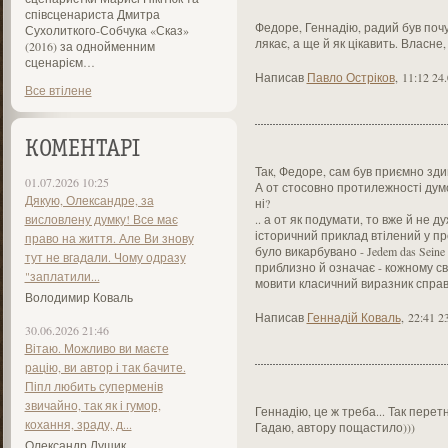
співсценариста Дмитра
Федоре, Геннадію, радий був почу
Сухолиткого-Собчука «Сказ»
лякає, а ще й як цікавить. Власне
(2016) за однойменним
сценарієм…
Написав
Павло Остріков
,
11:12 24
Все втілене
КОМЕНТАРІ
Так, Федоре, сам був приємно зди
01.07.2026 10:25
А от стосовно протилежності думок.
Дякую, Олександре, за
ні?
висловлену думку! Все має
.. а от як подумати, то вже й не д
історичний приклад втілений у пр
право на життя. Але Ви знову
було викарбувано - Jedem das Seine 
тут не вгадали. Чому одразу
приблизно й означає - кожному сво
"заплатили...
мовити класичний виразник справе
Володимир Коваль
Написав
Геннадій Коваль
,
22:41 2
30.06.2026 21:46
Вітаю. Можливо ви маєте
рацію, ви автор і так бачите.
Піпл любить суперменів
звичайно, так як і гумор,
Геннадію, це ж треба... Так перет
кохання, зраду, д...
Гадаю, автору пощастило)))
Олександр Лущик