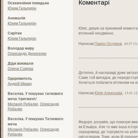
Коментарі
Оскаженіння покидька
Юхим Гальперін
Аномалія
Юхим Гальперін
Юліє, дякую за приємний коментар
Сирітки
втілений неодмінно.
Юхим Гальперін
Написав
Павло Остріков
,
10:37 13
Володар миру
Олександр Денисенко
Діди воювали
Олена Сокірка
Дотепно, й насправді дуже актуа
Саме той випадок, де передісторі
Одкровитель
Хочеться побачити втіленим на ек
Андрій Макар
Написав
Юлія Алексеєва
,
13:41 12
Веселка. У пошуках таткового
меча /тритмент/
Меланія Рибалко
,
Олександр
Рибалко
Веселка. У пошуках Таткового
Федоре, розумію, що показую вже
меча
як Ельвіра. Але то вже інша істо
Меланія Рибалко
,
Олександр
середовищі, де торгувати на узбі
Рибалко
світоглядом. Тому, коли їй пропо