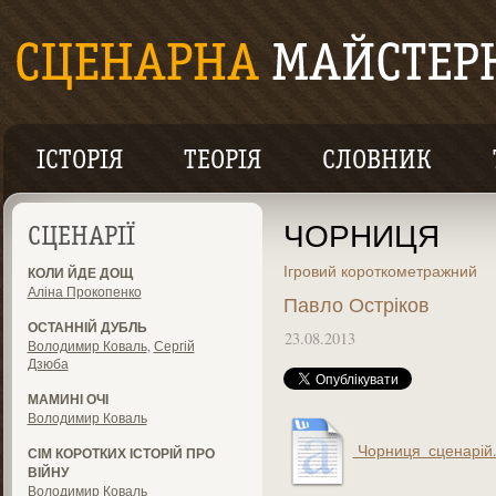
ІСТОРІЯ
ТЕОРІЯ
СЛОВНИК
ЧОРНИЦЯ
СЦЕНАРІЇ
Ігровий короткометражний
КОЛИ ЙДЕ ДОЩ
Аліна Прокопенко
Павло Остріков
ОСТАННІЙ ДУБЛЬ
23.08.2013
Володимир Коваль
,
Сергій
Дзюба
МАМИНІ ОЧІ
Володимир Коваль
Чорниця_сценарій.
СІМ КОРОТКИХ ІСТОРІЙ ПРО
ВІЙНУ
Володимир Коваль