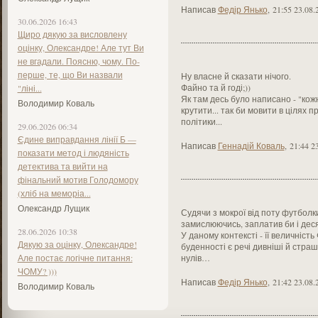
Написав
Федір Янько
,
21:55 23.08.
30.06.2026 16:43
Щиро дякую за висловлену
оцінку, Олександре! Але тут Ви
не вгадали. Поясню, чому. По-
перше, те, що Ви назвали
Ну власне й сказати нічого.
Файно та й годі;))
"ліні...
Як там десь було написано - "кожно
Володимир Коваль
крутити... так би мовити в цілях 
політики...
29.06.2026 06:34
Єдине виправдання лінії Б —
Написав
Геннадій Коваль
,
21:44 2
показати метод і людяність
детектива та вийти на
фінальний мотив Голодомору
(хліб на меморіа...
Олександр Лущик
Судячи з мокрої від поту футболк
замислюючись, заплатив би і дес
28.06.2026 10:38
У даному контексті - її величніст
Дякую за оцінку, Олександре!
буденності є речі дивніші й страш
Але постає логічне питання:
нулів…
ЧОМУ? )))
Написав
Федір Янько
,
21:42 23.08.
Володимир Коваль