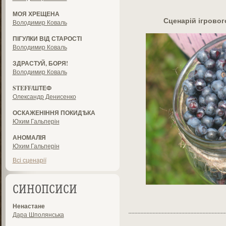
МОЯ ХРЕЩЕНА
Сценарій ігрово
Володимир Коваль
ПІГУЛКИ ВІД СТАРОСТІ
Володимир Коваль
ЗДРАСТУЙ, БОРЯ!
Володимир Коваль
STEFF/ШТЕФ
Олександр Денисенко
ОСКАЖЕНІННЯ ПОКИДѢКА
Юхим Гальперін
АНОМАЛІЯ
Юхим Гальперін
Всі сценарії
СИНОПСИСИ
Ненастане
Дара Шполянська