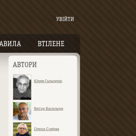
УВІЙТИ
АВИЛА
ВТІЛЕНЕ
АВТОРИ
Юхим Гальперін
Віктор Васильчук
Олена Сокірка