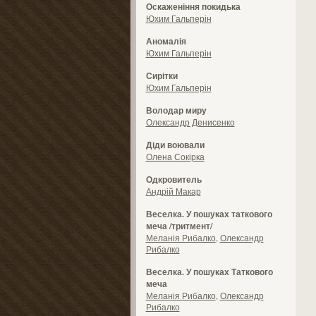
Оскаженіння покидька
Юхим Гальперін
Аномалія
Юхим Гальперін
Сирітки
Юхим Гальперін
Володар миру
Олександр Денисенко
Діди воювали
Олена Сокірка
Одкровитель
Андрій Макар
Веселка. У пошуках таткового
меча /тритмент/
Меланія Рибалко
,
Олександр
Рибалко
Веселка. У пошуках Таткового
меча
Меланія Рибалко
,
Олександр
Рибалко