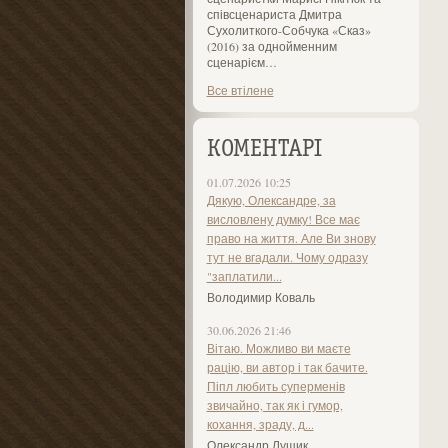
співсценариста Дмитра
Сухолиткого-Собчука «Сказ»
(2016) за однойменним
сценарієм…
Все втілене
КОМЕНТАРІ
01.07.2026 10:25
Дякую, Олександре, за
висловлену думку! Все має
право на життя. Але Ви знову
тут не вгадали. Чому одразу
"заплатили...
Володимир Коваль
30.06.2026 21:46
Вітаю. Можливо ви маєте
рацію, ви автор і так бачите.
Піпл любить суперменів
звичайно, так як і гумор,
кохання, зраду, д...
Олександр Лущик