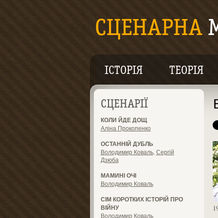
ІСТОРІЯ
ТЕОРІЯ
СЦЕНАРІЇ
КОЛИ ЙДЕ ДОЩ
Аліна Прокопенко
ОСТАННІЙ ДУБЛЬ
Володимир Коваль
,
Сергій
Дзюба
МАМИНІ ОЧІ
Володимир Коваль
СІМ КОРОТКИХ ІСТОРІЙ ПРО
ВІЙНУ
1
Володимир Коваль