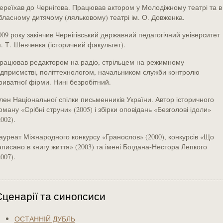
ереїхав до Чернігова. Працював актором у Молодіжному театрі та в
бласному дитячому (ляльковому) театрі ім. О. Довженка.
009 року закінчив Чернігівський державний педагогічний університет
м. Т. Шевченка (історичний факультет).
рацював редактором на радіо, стрільцем на режимному
ідприємстві, політтехнологом, начальником служби контролю
риватної фірми. Нині безробітний.
лен Національної спілки письменників України. Автор історичного
оману «Срібні струни» (2005) і збірки оповідань «Безголові ідоли»
2002).
ауреат Міжнародного конкурсу «Гранослов» (2000), конкурсів «Що
аписано в книгу життя» (2003) та імені Богдана-Нестора Лепкого
2007).
Сценарії та синопсиси
ОСТАННІЙ ДУБЛЬ