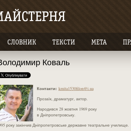
СЛОВНИК
ТЕКСТИ
МЕТА
ПР
Володимир Коваль
Контакти:
kmita1530filon@i.ua
Прозаїк, драматург, актор.
Народився 28 жовтня 1969 року
в Дніпропетровську.
995 року закінчив Дніпропетровське державне театральне училище.