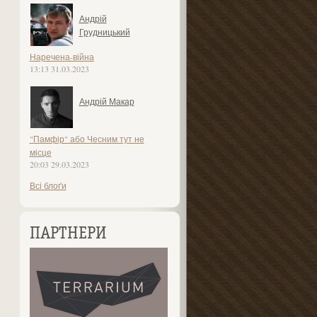
Андрій
Грудницький
Наречена-війна
13:13 31.03.2023
Андрій Макар
"Памфір" або Чесним тут не
місце
20:03 29.03.2023
Всі блоґи
ПАРТНЕРИ