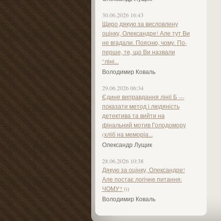
30.06.2026 16:43
Щиро дякую за висловлену
оцінку, Олександре! Але тут Ви
не вгадали. Поясню, чому. По-
перше, те, що Ви назвали
"ліні...
Володимир Коваль
29.06.2026 06:34
Єдине виправдання лінії Б —
показати метод і людяність
детектива та вийти на
фінальний мотив Голодомору
(хліб на меморіа...
Олександр Лущик
28.06.2026 10:38
Дякую за оцінку, Олександре!
Але постає логічне питання:
ЧОМУ? )))
Володимир Коваль