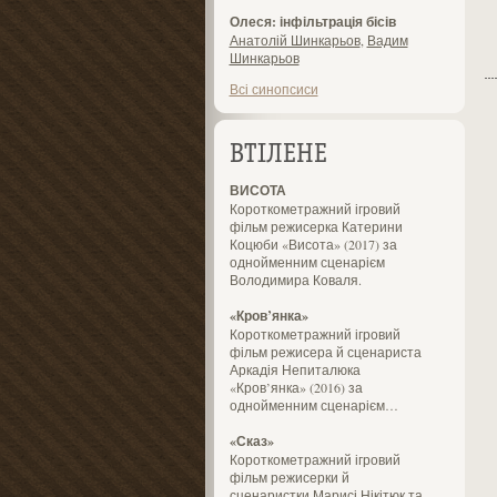
Олеся: інфільтрація бісів
Анатолій Шинкарьов
,
Вадим
Шинкарьов
Всі синопсиси
ВТІЛЕНЕ
ВИСОТА
Короткометражний ігровий
фільм режисерка Катерини
Коцюби «Висота» (2017) за
однойменним сценарієм
Володимира Коваля.
«Кров’янка»
Короткометражний ігровий
фільм режисера й сценариста
Аркадія Непиталюка
«Кров’янка» (2016) за
однойменним сценарієм…
«Сказ»
Короткометражний ігровий
фільм режисерки й
сценаристки Марисі Нікітюк та