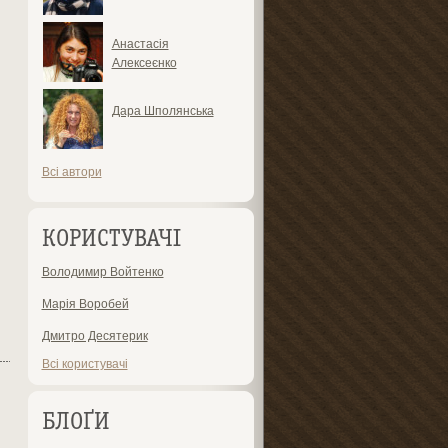
Анастасія
Алексеєнко
Дара Шполянська
Всі автори
КОРИСТУВАЧІ
Володимир Войтенко
Марія Воробей
Дмитро Десятерик
Всі користувачі
БЛОҐИ