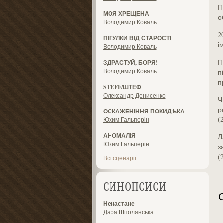
П
МОЯ ХРЕЩЕНА
о
Володимир Коваль
2
ПІГУЛКИ ВІД СТАРОСТІ
і
Володимир Коваль
П
ЗДРАСТУЙ, БОРЯ!
Володимир Коваль
п
п
STEFF/ШТЕФ
Олександр Денисенко
Ч
р
ОСКАЖЕНІННЯ ПОКИДѢКА
(
Юхим Гальперін
АНОМАЛІЯ
Л
Юхим Гальперін
з
(
Всі сценарії
СИНОПСИСИ
Ненастане
Дара Шполянська