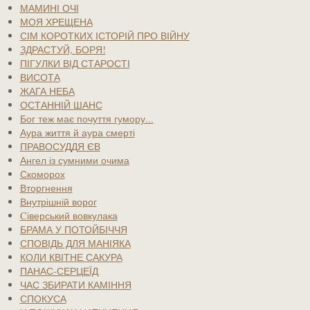
МАМИНІ ОЧІ
МОЯ ХРЕЩЕНА
СІМ КОРОТКИХ ІСТОРІЙ ПРО ВІЙНУ
ЗДРАСТУЙ, БОРЯ!
ПІГУЛКИ ВІД СТАРОСТІ
ВИСОТА
ЖАГА НЕБА
ОСТАННІЙ ШАНС
Бог теж має почуття гумору...
Аура життя й аура смерті
ПРАВОСУДДЯ ЄВ
Ангел із сумними очима
Скоморох
Вторгнення
Внутрішній ворог
Cіверський вовкулака
БРАМА У ПОТОЙБІЧЧЯ
СПОВІДЬ ДЛЯ МАНІЯКА
КОЛИ КВІТНЕ САКУРА
ПАНАС-СЕРЦЕЇД
ЧАС ЗБИРАТИ КАМІННЯ
СПОКУСА