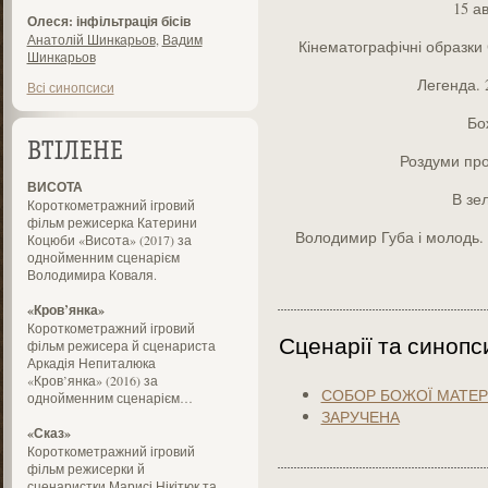
15 ав
Олеся: інфільтрація бісів
Анатолій Шинкарьов
,
Вадим
Кінематографічні образки
Шинкарьов
Легенда. 
Всі синопсиси
Бо
ВТІЛЕНЕ
Роздуми про
ВИСОТА
В зе
Короткометражний ігровий
фільм режисерка Катерини
Володимир Губа і молодь.
Коцюби «Висота» (2017) за
однойменним сценарієм
Володимира Коваля.
«Кров’янка»
Короткометражний ігровий
Сценарії та синопс
фільм режисера й сценариста
Аркадія Непиталюка
«Кров’янка» (2016) за
СОБОР БОЖОЇ МАТЕР
однойменним сценарієм…
ЗАРУЧЕНА
«Сказ»
Короткометражний ігровий
фільм режисерки й
сценаристки Марисі Нікітюк та