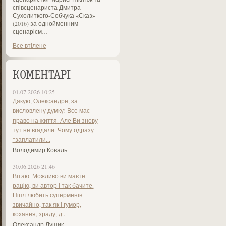
співсценариста Дмитра
Сухолиткого-Собчука «Сказ»
(2016) за однойменним
сценарієм…
Все втілене
КОМЕНТАРІ
01.07.2026 10:25
Дякую, Олександре, за
висловлену думку! Все має
право на життя. Але Ви знову
тут не вгадали. Чому одразу
"заплатили...
Володимир Коваль
30.06.2026 21:46
Вітаю. Можливо ви маєте
рацію, ви автор і так бачите.
Піпл любить суперменів
звичайно, так як і гумор,
кохання, зраду, д...
Олександр Лущик