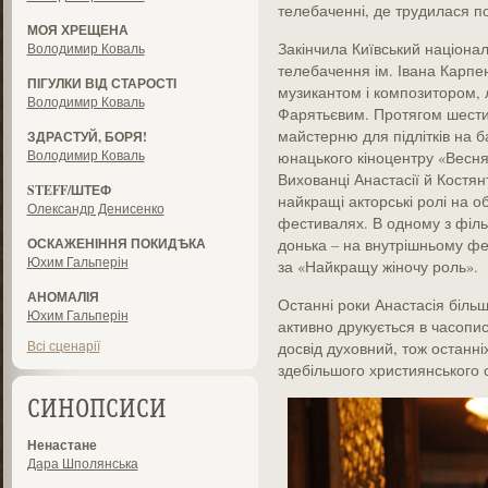
телебаченні, де трудилася по
МОЯ ХРЕЩЕНА
Закінчила Київський націонал
Володимир Коваль
телебачення ім. Івана Карпен
ПІГУЛКИ ВІД СТАРОСТІ
музикантом і композитором, 
Володимир Коваль
Фарятьєвим. Протягом шести 
майстерню для підлітків на б
ЗДРАСТУЙ, БОРЯ!
Володимир Коваль
юнацького кіноцентру «Веснян
Вихованці Анастасії й Костян
STEFF/ШТЕФ
найкращі акторські ролі на о
Олександр Денисенко
фестивалях. В одному з фільм
ОСКАЖЕНІННЯ ПОКИДѢКА
донька – на внутрішньому фе
Юхим Гальперін
за «Найкращу жіночу роль».
АНОМАЛІЯ
Останні роки Анастасія більш
Юхим Гальперін
активно друкується в часопис
Всі сценарії
досвід духовний, тож останні
здебільшого християнського
СИНОПСИСИ
Ненастане
Дара Шполянська