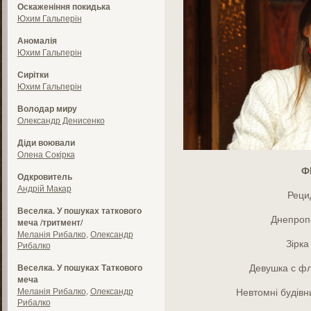
Оскаженіння покидька
Юхим Гальперін
Аномалія
Юхим Гальперін
Сирітки
Юхим Гальперін
Володар миру
Олександр Денисенко
Діди воювали
Олена Сокірка
Ф
Одкровитель
Андрій Макар
Рецид
Веселка. У пошуках таткового
Днепропе
меча /тритмент/
Меланія Рибалко
,
Олександр
Зірка
Рибалко
Девушка с фл
Веселка. У пошуках Таткового
меча
Меланія Рибалко
,
Олександр
Невтомні будівн
Рибалко