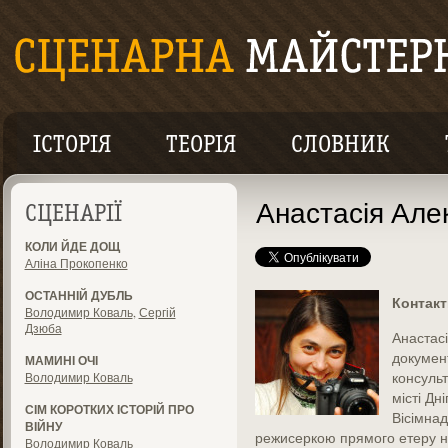
ІСТОРІЯ
ТЕОРІЯ
СЛОВНИК
Анастасія Але
СЦЕНАРІЇ
КОЛИ ЙДЕ ДОЩ
Аліна Прокопенко
ОСТАННІЙ ДУБЛЬ
Контакт
Володимир Коваль
,
Сергій
Дзюба
Анастас
документ
МАМИНІ ОЧІ
консульт
Володимир Коваль
місті Дн
СІМ КОРОТКИХ ІСТОРІЙ ПРО
Вісімна
ВІЙНУ
режисеркою прямого етеру н
Володимир Коваль