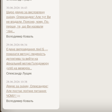
30.06.2026 16:43
Щиро дякую за висловлену
оцінку, Олександре! Але тут Ви
не вгадали. Поясню, чому. По-
перше, те, що Ви назвали
"ліні...
Володимир Коваль
29.06.2026 06:34
Єдине виправдання лінії Б —
показати метод і людяність
детектива та вийти на
фінальний мотив Голодомору
(хліб на меморіа...
Олександр Лущик
28.06.2026 10:38
Дякую за оцінку, Олександре!
Але постає логічне питання:
ЧОМУ? )))
Володимир Коваль