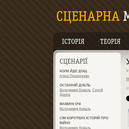
ІСТОРІЯ
ТЕОРІЯ
СЦЕНАРІЇ
І
КОЛИ ЙДЕ ДОЩ
Аліна Прокопенко
В
ОСТАННІЙ ДУБЛЬ
0
Володимир Коваль
,
Сергій
Дзюба
МАМИНІ ОЧІ
Володимир Коваль
СІМ КОРОТКИХ ІСТОРІЙ ПРО
ВІЙНУ
Володимир Коваль