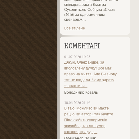
співсценариста Дмитра
Сухолиткого-Собчука «Сказ»
(2016) за однойменним
сценарієм…
Все втілене
КОМЕНТАРІ
01.07.2026 10:25
Дякую, Олександре, за
висловлену думку! Все має
право на життя. Але Ви знову
тут не вгадали. Чому одразу
"заплатили...
Володимир Коваль
30.06.2026 21:46
Вітаю. Можливо ви маєте
рацію, ви автор і так бачите.
Піпл любить суперменів
звичайно, так як і гумор,
кохання, зраду, д...
Олександр Лущик