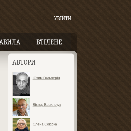
УВІЙТИ
АВИЛА
ВТІЛЕНЕ
АВТОРИ
Юхим Гальперін
Віктор Васильчук
Олена Сокірка