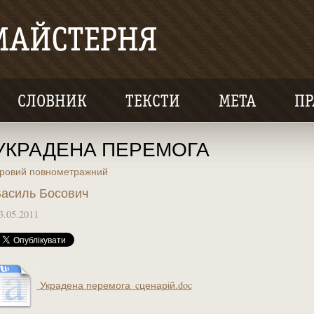
СЛОВНИК
ТЕКСТИ
МЕТА
ПР
УКРАДЕНА ПЕРЕМОГА
гровий повнометражний
асиль Босович
3.05.2011
Украдена перемога_cценарій.doc