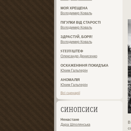
МОЯ ХРЕЩЕНА
Володимир Коваль
ПІГУЛКИ ВІД СТАРОСТІ
Володимир Коваль
ЗДРАСТУЙ, БОРЯ!
Володимир Коваль
STEFF/ШТЕФ
Олександр Денисенко
ОСКАЖЕНІННЯ ПОКИДѢКА
Юхим Гальперін
АНОМАЛІЯ
Юхим Гальперін
Всі сценарії
СИНОПСИСИ
Ненастане
В
Дара Шполянська
с