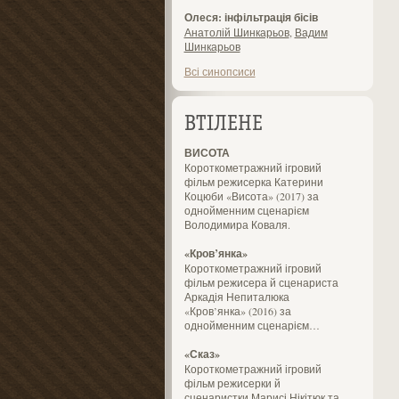
Олеся: інфільтрація бісів
Анатолій Шинкарьов
,
Вадим
Шинкарьов
Всі синопсиси
ВТІЛЕНЕ
ВИСОТА
Короткометражний ігровий
фільм режисерка Катерини
Коцюби «Висота» (2017) за
однойменним сценарієм
Володимира Коваля.
«Кров’янка»
Короткометражний ігровий
фільм режисера й сценариста
Аркадія Непиталюка
«Кров’янка» (2016) за
однойменним сценарієм…
«Сказ»
Короткометражний ігровий
фільм режисерки й
сценаристки Марисі Нікітюк та