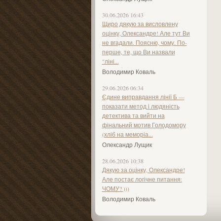
30.06.2026 16:43
Щиро дякую за висловлену
оцінку, Олександре! Але тут Ви
не вгадали. Поясню, чому. По-
перше, те, що Ви назвали
"ліні...
Володимир Коваль
29.06.2026 06:34
Єдине виправдання лінії Б —
показати метод і людяність
детектива та вийти на
фінальний мотив Голодомору
(хліб на меморіа...
Олександр Лущик
28.06.2026 10:38
Дякую за оцінку, Олександре!
Але постає логічне питання:
ЧОМУ? )))
Володимир Коваль