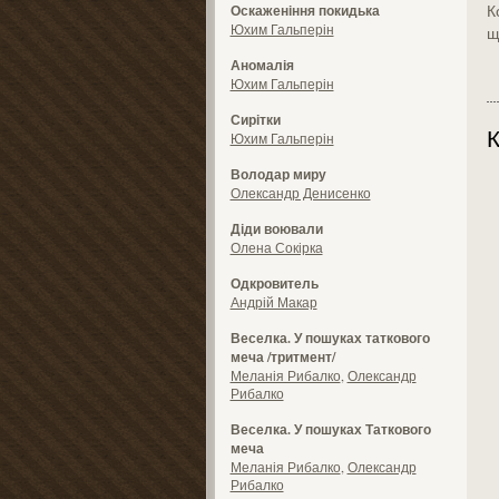
К
Оскаженіння покидька
Юхим Гальперін
щ
Аномалія
Юхим Гальперін
Сирітки
К
Юхим Гальперін
Володар миру
Олександр Денисенко
Діди воювали
Олена Сокірка
Одкровитель
Андрій Макар
Веселка. У пошуках таткового
меча /тритмент/
Меланія Рибалко
,
Олександр
Рибалко
Веселка. У пошуках Таткового
меча
Меланія Рибалко
,
Олександр
Рибалко