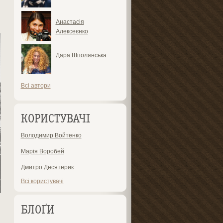
Анастасія
Алексеєнко
Дара Шполянська
Всі автори
КОРИСТУВАЧІ
Володимир Войтенко
Марія Воробей
Дмитро Десятерик
Всі користувачі
БЛОҐИ