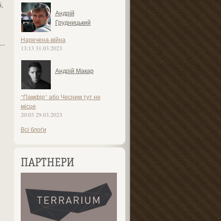
,
Андрій
Грудницький
Наречена-війна
13:13 31.03.2023
Андрій Макар
"Памфір" або Чесним тут не
місце
20:03 29.03.2023
Всі блоґи
ПАРТНЕРИ