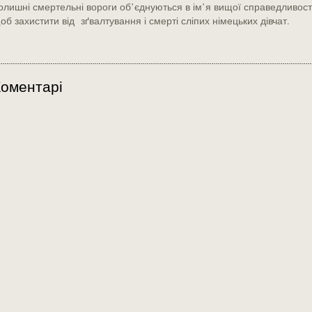
олишні смертельні вороги об’єднуються в ім’я вищої справедливості
об захистити від зґвалтування і смерті сліпих німецьких дівчат.
оментарі