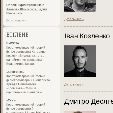
Олеся: інфільтрація бісів
Анатолій Шинкарьов
,
Вадим
Шинкарьов
Детальніше »
Всі синопсиси
Іван Козленко
ВТІЛЕНЕ
ВИСОТА
Короткометражний ігровий
фільм режисерка Катерини
Коцюби «Висота» (2017) за
однойменним сценарієм
Володимира Коваля.
«Кров’янка»
Короткометражний ігровий
фільм режисера й сценариста
Аркадія Непиталюка
Детальніше »
«Кров’янка» (2016) за
однойменним сценарієм…
Дмитро Десят
«Сказ»
Короткометражний ігровий
фільм режисерки й
сценаристки Марисі Нікітюк та