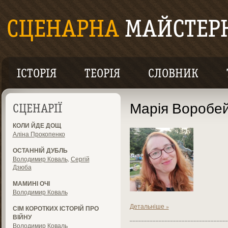
ІСТОРІЯ
ТЕОРІЯ
СЛОВНИК
Марія Воробе
СЦЕНАРІЇ
КОЛИ ЙДЕ ДОЩ
Аліна Прокопенко
ОСТАННІЙ ДУБЛЬ
Володимир Коваль
,
Сергій
Дзюба
МАМИНІ ОЧІ
Володимир Коваль
Детальніше »
СІМ КОРОТКИХ ІСТОРІЙ ПРО
ВІЙНУ
Володимир Коваль