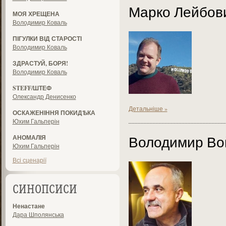
Марко Лейбов
МОЯ ХРЕЩЕНА
Володимир Коваль
ПІГУЛКИ ВІД СТАРОСТІ
Володимир Коваль
ЗДРАСТУЙ, БОРЯ!
Володимир Коваль
STEFF/ШТЕФ
Олександр Денисенко
Детальніше »
ОСКАЖЕНІННЯ ПОКИДѢКА
Юхим Гальперін
Володимир Во
АНОМАЛІЯ
Юхим Гальперін
Всі сценарії
СИНОПСИСИ
Ненастане
Дара Шполянська