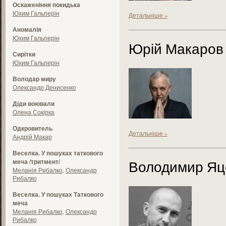
Оскаженіння покидька
Юхим Гальперін
Детальніше »
Аномалія
Юхим Гальперін
Юрій Макаров
Сирітки
Юхим Гальперін
Володар миру
Олександр Денисенко
Діди воювали
Олена Сокірка
Одкровитель
Детальніше »
Андрій Макар
Веселка. У пошуках таткового
Володимир Яц
меча /тритмент/
Меланія Рибалко
,
Олександр
Рибалко
Веселка. У пошуках Таткового
меча
Меланія Рибалко
,
Олександр
Рибалко