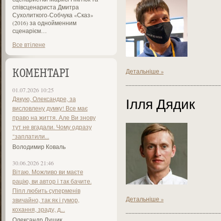
співсценариста Дмитра
Сухолиткого-Собчука «Сказ»
(2016) за однойменним
сценарієм…
Все втілене
Детальніше »
КОМЕНТАРІ
01.07.2026 10:25
Ілля Дядик
Дякую, Олександре, за
висловлену думку! Все має
право на життя. Але Ви знову
тут не вгадали. Чому одразу
"заплатили...
Володимир Коваль
30.06.2026 21:46
Вітаю. Можливо ви маєте
рацію, ви автор і так бачите.
Піпл любить суперменів
Детальніше »
звичайно, так як і гумор,
кохання, зраду, д...
Олександр Лущик