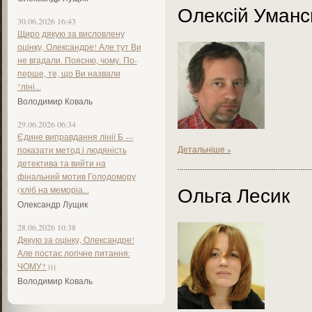
Олексій Уманс
30.06.2026 16:43
Щиро дякую за висловлену
оцінку, Олександре! Але тут Ви
не вгадали. Поясню, чому. По-
перше, те, що Ви назвали
"ліні...
Володимир Коваль
29.06.2026 06:34
Єдине виправдання лінії Б —
Детальніше »
показати метод і людяність
детектива та вийти на
фінальний мотив Голодомору
Ольга Лесик
(хліб на меморіа...
Олександр Лущик
28.06.2026 10:38
Дякую за оцінку, Олександре!
Але постає логічне питання:
ЧОМУ? )))
Володимир Коваль