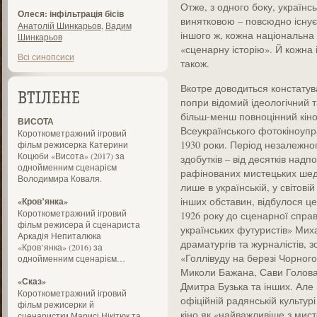
Отже, з одного боку, українс
Олеся: інфільтрація бісів
винятковою – повсюдно існує 
Анатолій Шинкарьов
,
Вадим
іншого ж, кожна національна 
Шинкарьов
«сценарну історію». Й кожна 
Всі синопсиси
також.
Вкотре доводиться констатуват
ВТІЛЕНЕ
попри відомий ідеологічний 
більш-менш повноцінний кіноі
ВИСОТА
Всеукраїнського фотокіноупр
Короткометражний ігровий
1930 роки. Період незалежно
фільм режисерка Катерини
Коцюби «Висота» (2017) за
здобутків – від десятків над
однойменним сценарієм
рафінованих мистецьких шеде
Володимира Коваля.
лише в українській, у світовій
інших обставин, відбулося ц
«Кров’янка»
Короткометражний ігровий
1926 року до сценарної спра
фільм режисера й сценариста
українських футуристів» Миха
Аркадія Непиталюка
драматургів та журналістів, 
«Кров’янка» (2016) за
«Голлівуду на березі Чорного
однойменним сценарієм…
Миколи Бажана, Сави Голова
«Сказ»
Дмитра Бузька та інших. Але в
Короткометражний ігровий
офіційній радянській культурі
фільм режисерки й
кіно як «найважливіше з мис
сценаристки Марисі Нікітюк та