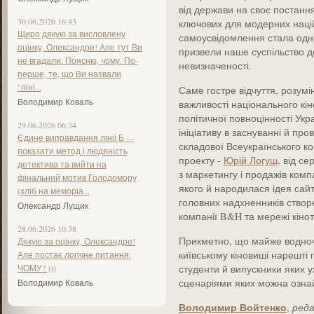
від держави на своє постання і
30.06.2026 16:43
ключових для модерних націй 
Щиро дякую за висловлену
самоусвідомлення стала одні
оцінку, Олександре! Але тут Ви
призвели наше суспільство до
не вгадали. Поясню, чому. По-
невизначеності.
перше, те, що Ви назвали
"ліні...
Саме гостре відчуття, розумі
Володимир Коваль
важливості національного кін
політичної повноцінності Ук
29.06.2026 06:34
ініціативу в заснуванні й про
Єдине виправдання лінії Б —
складової Всеукраїнського к
показати метод і людяність
проекту -
Юрій Логуш
, від с
детектива та вийти на
з маркетингу і продажів комп
фінальний мотив Голодомору
якого й народилася ідея с
(хліб на меморіа...
головних надхненників ство
Олександр Лущик
компанії B&H та мережі кіно
28.06.2026 10:38
Прикметно, що майже водноч
Дякую за оцінку, Олександре!
київському кіновиші нарешті 
Але постає логічне питання:
ЧОМУ? )))
студенти й випускники яких у
сценаріями яких можна озна
Володимир Коваль
Володимир Войтенко
,
ред