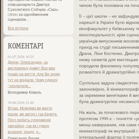
співсценариста Дмитра
чином була похована на поча
Сухолиткого-Собчука «Сказ»
(2016) за однойменним
Її – цієї школи – не зафундув
сценарієм…
нарешті в Україні було віднов
Все втілене
кінофакультет у Київському те
кіноспеціальності, крім сцен
українців-випускників москов
КОМЕНТАРІ
прихід на студії письменникі
Драча, Ліни Костенко, Дмитр
01.07.2026 10:25
низку сюжетів для мистецьки 
Дякую, Олександре, за
породили феномену популярн
висловлену думку! Все має
розмаїтого й драматургійно 
право на життя. Але Ви знову
тут не вгадали. Чому одразу
Суспільна задуха сімдесятих
"заплатили...
закономірно, й кінематографі
Володимир Коваль
за окремими винятками й ви
була драматургією несамостій
30.06.2026 21:46
Вітаю. Можливо ви маєте
На жаль, за початкового пері
рацію, ви автор і так бачите.
протягом 1990-х – поняття «
Піпл любить суперменів
менш невиразним, ніж саме п
звичайно, так як і гумор,
кінематограф як внутрішній і 
кохання, зраду, д...
інтегральний фактор її політ
Олександр Лущик