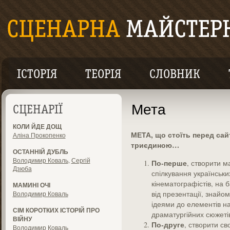
ІСТОРІЯ
ТЕОРІЯ
СЛОВНИК
Мета
СЦЕНАРІЇ
КОЛИ ЙДЕ ДОЩ
МЕТА, що стоїть перед с
Аліна Прокопенко
триєдиною…
ОСТАННІЙ ДУБЛЬ
Володимир Коваль
,
Сергій
По-перше
, створити м
Дзюба
спілкування українськи
кінематографістів, на 
МАМИНІ ОЧІ
від презентації, знайом
Володимир Коваль
ідеями до елементів н
СІМ КОРОТКИХ ІСТОРІЙ ПРО
драматургійних сюжетів
ВІЙНУ
По-друге
, створити св
Володимир Коваль