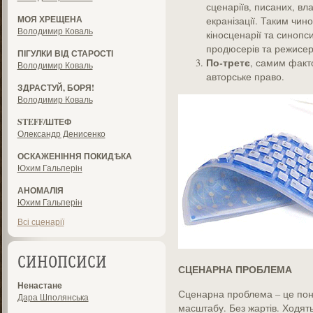
сценаріїв, писаних, вл
МОЯ ХРЕЩЕНА
екранізації. Таким чин
Володимир Коваль
кіносценарії та синопси
продюсерів та режисер
ПІГУЛКИ ВІД СТАРОСТІ
По-третє
, самим факто
Володимир Коваль
авторське право.
ЗДРАСТУЙ, БОРЯ!
Володимир Коваль
STEFF/ШТЕФ
Олександр Денисенко
ОСКАЖЕНІННЯ ПОКИДѢКА
Юхим Гальперін
АНОМАЛІЯ
Юхим Гальперін
Всі сценарії
СИНОПСИСИ
СЦЕНАРНА ПРОБЛЕМА
Ненастане
Сценарна проблема – це поня
Дара Шполянська
масштабу. Без жартів. Ходять 