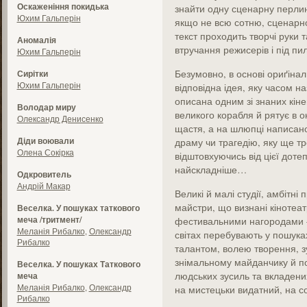
Оскаженіння покидька
знайти одну сценарну перлин
Юхим Гальперін
якщо не всю сотню, сценарної
текст проходить творчі руки т
Аномалія
втручання режисерів і під п
Юхим Гальперін
Безумовно, в основі ориґінал
Сирітки
Юхим Гальперін
відповідна ідея, яку часом н
описана одним зі знаних кіне
Володар миру
великого корабля й рятує в 
Олександр Денисенко
щастя, а на шлюпці написано
Діди воювали
драму чи трагедію, яку ще т
Олена Сокірка
відштовхуючись від цієї дотеп
найскладніше…
Одкровитель
Андрій Макар
Великі й малі студії, амбітні
майстри, що визнані кінотеа
Веселка. У пошуках таткового
меча /тритмент/
фестивальними нагородами –
Меланія Рибалко
,
Олександр
світах перебувають у пошуках
Рибалко
талантом, волею творення, зу
знімальному майданчику й по
Веселка. У пошуках Таткового
людських зусиль та вкладен
меча
Меланія Рибалко
,
Олександр
на мистецьки видатний, на с
Рибалко