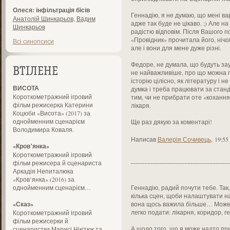
Олеся: інфільтрація бісів
Геннадію, я не думаю, що мені ва
Анатолій Шинкарьов
,
Вадим
адже так буде не цікаво. ;) Але н
Шинкарьов
радістю відповім. Після Вашого 
«Провідник» прочитала його, нічо
Всі синопсиси
але і вони для мене дуже різні.
Федоре, не думала, що будуть за
ВТІЛЕНЕ
не найважливіше, про що можна г
історію цілісно, як літературу і н
ВИСОТА
думка і треба працювати за ста
Короткометражний ігровий
тим, чи не прибрати оте «кохання
фільм режисерка Катерини
лікаря.
Коцюби «Висота» (2017) за
однойменним сценарієм
Ще раз дякую за коментарі!
Володимира Коваля.
Написав
Валерія Сочивець
,
19:55
«Кров’янка»
Короткометражний ігровий
фільм режисера й сценариста
Аркадія Непиталюка
«Кров’янка» (2016) за
однойменним сценарієм…
Геннадію, радий почути тебе. Та
кілька сцен, щоби налаштувати на 
«Сказ»
вона щось важила більше… Може 
легко подати: лікарня, коридор, 
Короткометражний ігровий
фільм режисерки й
А щодо того, що я може надто при
сценаристки Марисі Нікітюк та