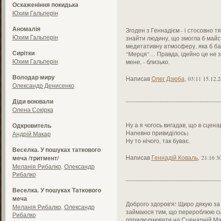
Оскаженіння покидька
Юхим Гальперін
Аномалія
Згоден з Геннадієм - і стосовно т
Юхим Гальперін
знайти людину, що змогла б майс
медитативну атмосферу, яка б ба
Сирітки
"Мерця"… Правда, ідейно це не з
Юхим Гальперін
мене, - близько.
Володар миру
Написав
Олег Дзюба
,
03:11 15.12.
Олександр Денисенко
Діди воювали
Олена Сокірка
Ну а я чогось вигадав, що в сцена
Одкровитель
Напевно привиділось)
Андрій Макар
Ну то нічого, так буває.
Веселка. У пошуках таткового
Написав
Геннадій Коваль
,
21:16 3
меча /тритмент/
Меланія Рибалко
,
Олександр
Рибалко
Веселка. У пошуках Таткового
меча
Доброго здоров'я! Щиро дякую за 
Меланія Рибалко
,
Олександр
займаюся тим, що перероблюю сц
Рибалко
оприлюднювати на Сценарній Ма