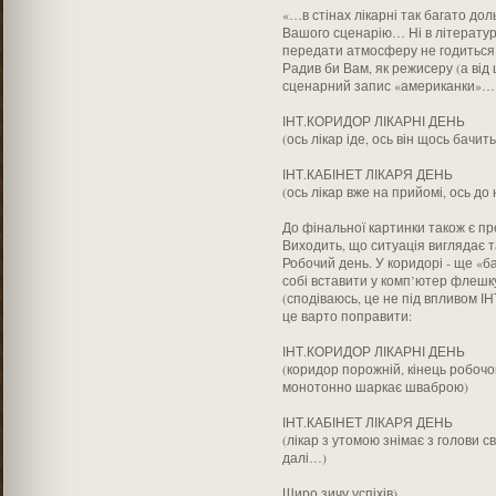
«…в стінах лікарні так багато доль,
Вашого сценарію… Ні в літературі,
передати атмосферу не годитьс
Радив би Вам, як режисеру (а від 
сценарний запис «американки»… То
ІНТ.КОРИДОР ЛІКАРНІ ДЕНЬ
(ось лікар іде, ось він щось бачи
ІНТ.КАБІНЕТ ЛІКАРЯ ДЕНЬ
(ось лікар вже на прийомі, ось до
До фінальної картинки також є п
Виходить, що ситуація виглядає т
Робочий день. У коридорі - ще «ба
собі вставити у комп’ютер флешку
(сподіваюсь, це не під впливом І
це варто поправити:
ІНТ.КОРИДОР ЛІКАРНІ ДЕНЬ
(коридор порожній, кінець робоч
монотонно шаркає шваброю)
ІНТ.КАБІНЕТ ЛІКАРЯ ДЕНЬ
(лікар з утомою знімає з голови с
далі…)
Щиро зичу успіхів)