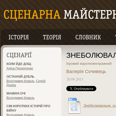
ІСТОРІЯ
ТЕОРІЯ
СЛОВНИК
ЗНЕБОЛЮВА
СЦЕНАРІЇ
Ігровий короткометражний
КОЛИ ЙДЕ ДОЩ
Аліна Прокопенко
Валерія Сочивець
ОСТАННІЙ ДУБЛЬ
20.09.2013
Володимир Коваль
,
Сергій
Дзюба
МАМИНІ ОЧІ
Володимир Коваль
Знеболювальне_сце
СІМ КОРОТКИХ ІСТОРІЙ ПРО
ВІЙНУ
Володимир Коваль