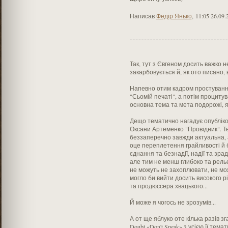
Написав
Федір Янько
,
11:05 26.09.
Так, тут з Євгеном досить важко н
закарбовується й, як ото писано, 
Напевно отим кадром простування
"Сьомій печаті", а потім процитув
основна тема та мета подорожі,
Дещо тематично нагадує опубліко
Оксани Артеменко "Провідник". Те
беззаперечно завжди актуальна, 
оце переплетення грайливості й 
єднання та безнадії, надії та зра
але тим не менш глибоко та рель
не можуть не захоплювати, не мо
могло би вийти досить високого р
та продюссера хвацького...
Й може я чогось не зрозумів...
А от ще яблуко оте кілька разів з
Doubt «Don't Speak» з усією її тем