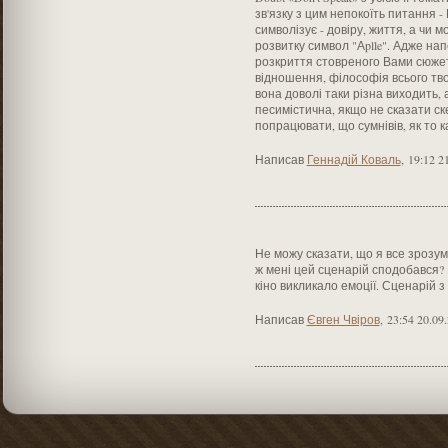
зв'язку з цим непокоїть питання -
символізує - довіру, життя, а чи 
розвитку символ "Аplle". Адже на
розкриття стовреного Вами сюжет
відношення, філософія всього тво
вона доволі таки різна виходить, 
песимістична, якщо не сказати ск
попрацювати, що сумнівів, як то к
Написав
Геннадій Коваль
,
19:12 2
Не можу сказати, що я все зрозумі
ж мені цей сценарій сподобався? 
кіно викликало емоції. Сценарій 
Написав
Євген Чвіров
,
23:54 20.09