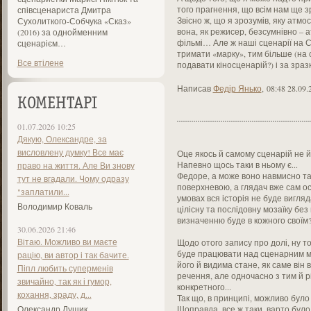
того прагнення, що всім нам ще 
співсценариста Дмитра
Звісно ж, що я зрозумів, яку атмо
Сухолиткого-Собчука «Сказ»
вона, як режисер, безсумнівно – 
(2016) за однойменним
фільмі… Але ж наші сценарії на 
сценарієм…
тримати «марку», тим більше (на с
Все втілене
подавати кіносценарій?) і за зра
Написав
Федір Янько
,
08:48 28.09.
КОМЕНТАРІ
01.07.2026 10:25
Дякую, Олександре, за
висловлену думку! Все має
Оце якось й самому сценарій не йд
Напевно щось таки в ньому є...
право на життя. Але Ви знову
Федоре, а може воно навмисно та
тут не вгадали. Чому одразу
поверхневою, а глядач вже сам ося
"заплатили...
умовах вся історія не буде вигля
Володимир Коваль
цілісну та послідовну мозаїку без
визначенню буде в кожного своїм
30.06.2026 21:46
Вітаю. Можливо ви маєте
Щодо отого запису про долі, ну т
буде працювати над сценарним ма
рацію, ви автор і так бачите.
його й видима стане, як саме він 
Піпл любить суперменів
речення, але одночасно з тим й р
звичайно, так як і гумор,
конкретного...
кохання, зраду, д...
Так що, в принципі, можливо було 
Олександр Лущик
Щоправда, все ж таки, варто було