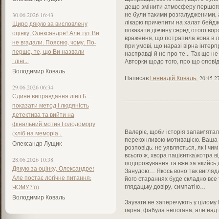
дещо змінити атмосферу першого 
не були такими розгалудженими, а
30.06.2026 16:43
лікарю причепити на халат бейдж
Щиро дякую за висловлену
показати дівчину серед отого вор
оцінку, Олександре! Але тут Ви
враження, що потрапила вона в лі
не вгадали. Поясню, чому. По-
при умові, що наразі вірна інтерп
перше, те, що Ви назвали
насправді й не про те... Так що н
"ліні...
Авторки щодо того, про що оповіда
Володимир Коваль
Написав
Геннадій Коваль
,
20:45 2
29.06.2026 06:34
Єдине виправдання лінії Б —
показати метод і людяність
детектива та вийти на
фінальний мотив Голодомору
Валеріє, щоби історія запам’яталас
(хліб на меморіа...
переконливою мотивацією. Ваша іс
Олександр Лущик
розповідь: не уявляється, як і чи
всього ж, хвора пацієнтка)котра в
28.06.2026 10:38
подорожування та вже за якийсь д
Дякую за оцінку, Олександре!
Занудою… Якось воно так вигляда
Але постає логічне питання:
його стараннях буде складно все 
глядацьку довіру, симпатію…
ЧОМУ? )))
Володимир Коваль
Зауваги не заперечують у цілому
гарна, фабула непогана, але над