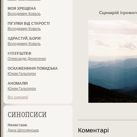
МОЯ ХРЕЩЕНА
Сценарій ігрово
Володимир Коваль
ПІГУЛКИ ВІД СТАРОСТІ
Володимир Коваль
ЗДРАСТУЙ, БОРЯ!
Володимир Коваль
STEFF/ШТЕФ
Олександр Денисенко
ОСКАЖЕНІННЯ ПОКИДѢКА
Юхим Гальперін
АНОМАЛІЯ
Юхим Гальперін
Всі сценарії
СИНОПСИСИ
Ненастане
Коментарі
Дара Шполянська