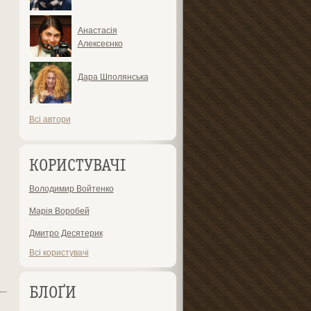
Анастасія
Алексеєнко
Дара Шполянська
Всі автори
КОРИСТУВАЧІ
Володимир Войтенко
Марія Воробей
Дмитро Десятерик
Всі користувачі
БЛОҐИ