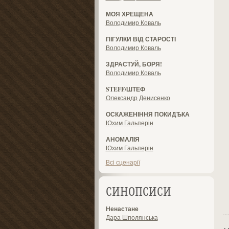
МОЯ ХРЕЩЕНА
Володимир Коваль
ПІГУЛКИ ВІД СТАРОСТІ
Володимир Коваль
ЗДРАСТУЙ, БОРЯ!
Володимир Коваль
STEFF/ШТЕФ
Олександр Денисенко
ОСКАЖЕНІННЯ ПОКИДѢКА
Юхим Гальперін
АНОМАЛІЯ
Юхим Гальперін
Всі сценарії
СИНОПСИСИ
Ненастане
Дара Шполянська