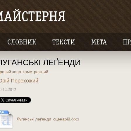
СЛОВНИК
ТЕКСТИ
МЕТА
ПР
ЛУГАНСЬКІ ЛЕҐЕНДИ
гровий короткометражний
рій Перехожий
0.12.2012
Луганські леґенди_сценарій.docx