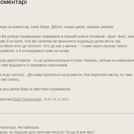
оментарі
якую за коментар, пане Юрію. Дійсно, назва циклу, скоріше умовна.
к Ви цілком справедливо завважили в першій новелі головний - факт. Факт, яко
оже й не було. Але він залюбки міг визначити подальшу долю міста: від
стійних втеч до грізного "Хто до нас з мечем..." І саме через призму такого
озуміння, я й зосередився саме на ньому.
одо другої новели - то це цілком реальна історія. Нажаль, скільки не намагався
 зміг відшукати її справжніх персонажів.
о ж до третьої... Дія сама проситься на розвиток. Але короткого метру тут вже
е вистачить.
е раз дякую Вам за змістовні зауваження.
аписав
Юрій Перехожий
,
16:47 18.12.2012
ітература .Не найгірша.
днак, чи людське діло легенди писати? Та ще й для кіно?