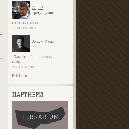
Андрій
Грудницький
Наречена-війна
13:13 31.03.2023
го
Андрій Макар
"Памфір" або Чесним тут не
 -
місце
20:03 29.03.2023
Всі блоґи
ПАРТНЕРИ