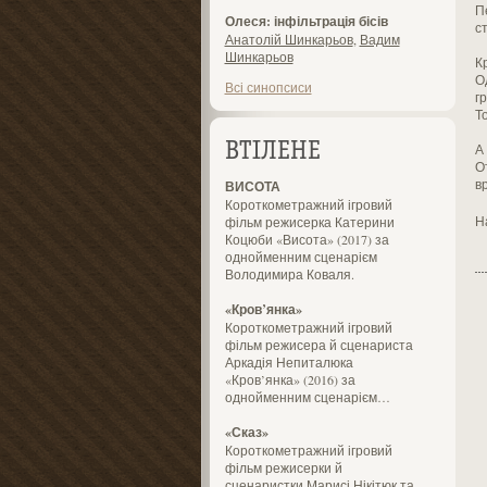
П
Олеся: інфільтрація бісів
с
Анатолій Шинкарьов
,
Вадим
Шинкарьов
К
О
Всі синопсиси
г
Т
ВТІЛЕНЕ
А
О
в
ВИСОТА
Короткометражний ігровий
Н
фільм режисерка Катерини
Коцюби «Висота» (2017) за
однойменним сценарієм
Володимира Коваля.
«Кров’янка»
Короткометражний ігровий
фільм режисера й сценариста
Аркадія Непиталюка
«Кров’янка» (2016) за
однойменним сценарієм…
«Сказ»
Короткометражний ігровий
фільм режисерки й
сценаристки Марисі Нікітюк та