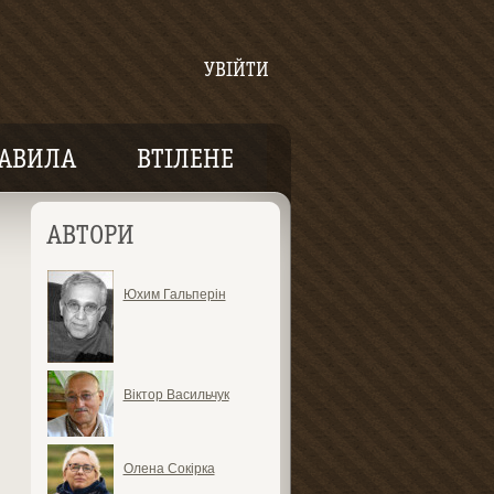
УВІЙТИ
АВИЛА
ВТІЛЕНЕ
АВТОРИ
Юхим Гальперін
Віктор Васильчук
Олена Сокірка