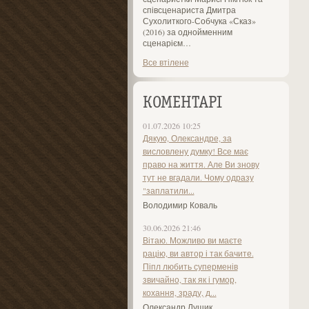
співсценариста Дмитра
Сухолиткого-Собчука «Сказ»
(2016) за однойменним
сценарієм…
Все втілене
КОМЕНТАРІ
01.07.2026 10:25
Дякую, Олександре, за
висловлену думку! Все має
право на життя. Але Ви знову
тут не вгадали. Чому одразу
"заплатили...
Володимир Коваль
30.06.2026 21:46
Вітаю. Можливо ви маєте
рацію, ви автор і так бачите.
Піпл любить суперменів
звичайно, так як і гумор,
кохання, зраду, д...
Олександр Лущик