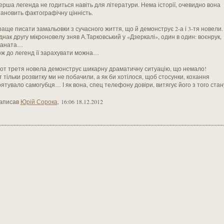
ерша легенда не годиться навіть для літератури. Нема історії, очевидно вона
тановить фактографічну цінність.
раще писати замальовки з сучасного життя, що й демонструє 2-а і 3-тя новели.
днак другу мікроновелу зняв А.Тарковський у «Дзеркалі», один в один: воєнрук,
раната…
ож до легенд її зарахувати можна…
 от третя новела демонструє шикарну драматичну ситуацію, що немало!
т тільки розвитку ми не побачили, а як би хотілося, щоб стосунки, кохання
рятувало самогубця… І як вона, спец телефону довіри, витягує його з того стан
аписав
Юрій Сорока
,
16:06 18.12.2012