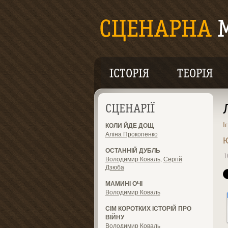
ІСТОРІЯ
ТЕОРІЯ
СЦЕНАРІЇ
І
КОЛИ ЙДЕ ДОЩ
Аліна Прокопенко
Ю
ОСТАННІЙ ДУБЛЬ
1
Володимир Коваль
,
Сергій
Дзюба
МАМИНІ ОЧІ
Володимир Коваль
СІМ КОРОТКИХ ІСТОРІЙ ПРО
ВІЙНУ
Володимир Коваль