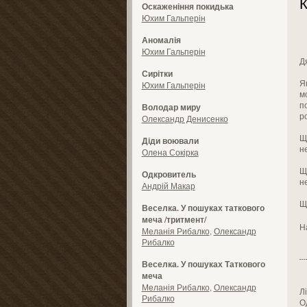
К
Оскаженіння покидька
Юхим Гальперін
Аномалія
Юхим Гальперін
Д
Сирітки
Я
Юхим Гальперін
м
по
Володар миру
р
Олександр Денисенко
Щ
Діди воювали
не
Олена Сокірка
Щ
Одкровитель
н
Андрій Макар
Щ
Веселка. У пошуках таткового
меча /тритмент/
Н
Меланія Рибалко
,
Олександр
Рибалко
Веселка. У пошуках Таткового
меча
Меланія Рибалко
,
Олександр
Л
Рибалко
О