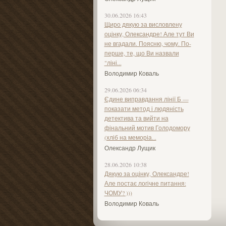
30.06.2026 16:43
Щиро дякую за висловлену
оцінку, Олександре! Але тут Ви
не вгадали. Поясню, чому. По-
перше, те, що Ви назвали
"ліні...
Володимир Коваль
29.06.2026 06:34
Єдине виправдання лінії Б —
показати метод і людяність
детектива та вийти на
фінальний мотив Голодомору
(хліб на меморіа...
Олександр Лущик
28.06.2026 10:38
Дякую за оцінку, Олександре!
Але постає логічне питання:
ЧОМУ? )))
Володимир Коваль