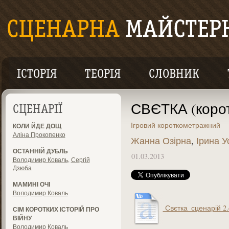
ІСТОРІЯ
ТЕОРІЯ
СЛОВНИК
СВЄТКА (корот
СЦЕНАРІЇ
Ігровий короткометражний
КОЛИ ЙДЕ ДОЩ
Аліна Прокопенко
Жанна Озірна
,
Ірина 
ОСТАННІЙ ДУБЛЬ
01.03.2013
Володимир Коваль
,
Сергій
Дзюба
МАМИНІ ОЧІ
Володимир Коваль
Свєтка_сценарій 2.
СІМ КОРОТКИХ ІСТОРІЙ ПРО
ВІЙНУ
Володимир Коваль