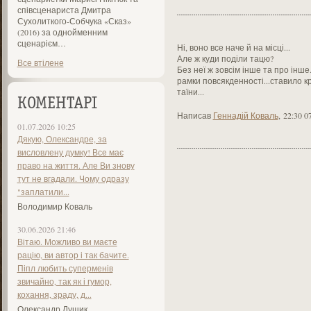
співсценариста Дмитра
Сухолиткого-Собчука «Сказ»
(2016) за однойменним
сценарієм…
Ні, воно все наче й на місці...
Але ж куди поділи тацю?
Все втілене
Без неї ж зовсім інше та про інше
рамки повсякденності...ставило 
таїни...
КОМЕНТАРІ
Написав
Геннадій Коваль
,
22:30 0
01.07.2026 10:25
Дякую, Олександре, за
висловлену думку! Все має
право на життя. Але Ви знову
тут не вгадали. Чому одразу
"заплатили...
Володимир Коваль
30.06.2026 21:46
Вітаю. Можливо ви маєте
рацію, ви автор і так бачите.
Піпл любить суперменів
звичайно, так як і гумор,
кохання, зраду, д...
Олександр Лущик