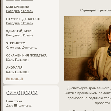
МОЯ ХРЕЩЕНА
Сценарій ігрово
Володимир Коваль
ПІГУЛКИ ВІД СТАРОСТІ
Володимир Коваль
ЗДРАСТУЙ, БОРЯ!
Володимир Коваль
STEFF/ШТЕФ
Олександр Денисенко
ОСКАЖЕНІННЯ ПОКИДѢКА
Юхим Гальперін
АНОМАЛІЯ
Юхим Гальперін
Всі сценарії
Диспетчерка трамвайного 
життя з працівником ремонт
СИНОПСИСИ
промовлене водійкою трам
Ненастане
провести 
Дара Шполянська