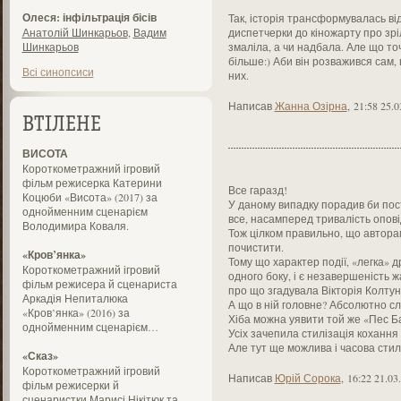
Олеся: інфільтрація бісів
Так, історія трансформувалась ві
Анатолій Шинкарьов
,
Вадим
диспетчерки до кіножарту про зрі
Шинкарьов
змаліла, а чи надбала. Але що точ
більше:) Аби він розважився сам
Всі синопсиси
них.
Написав
Жанна Озірна
,
21:58 25.0
ВТІЛЕНЕ
ВИСОТА
Короткометражний ігровий
фільм режисерка Катерини
Все гаразд!
Коцюби «Висота» (2017) за
У даному випадку порадив би пост
однойменним сценарієм
все, насамперед тривалість оповід
Володимира Коваля.
Тож цілком правильно, що авторам
почистити.
«Кров’янка»
Тому що характер події, «легка» д
Короткометражний ігровий
одного боку, і є незавершеність ж
фільм режисера й сценариста
про що згадувала Вікторія Колтуно
Аркадія Непиталюка
А що в ній головне? Абсолютно сл
«Кров’янка» (2016) за
Хіба можна уявити той же «Пес Бар
однойменним сценарієм…
Усіх зачепила стилізація кохання
Але тут ще можлива і часова стилі
«Сказ»
Короткометражний ігровий
Написав
Юрій Сорока
,
16:22 21.03
фільм режисерки й
сценаристки Марисі Нікітюк та