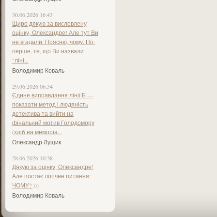
30.06.2026 16:43
Щиро дякую за висловлену
оцінку, Олександре! Але тут Ви
не вгадали. Поясню, чому. По-
перше, те, що Ви назвали
"ліні...
Володимир Коваль
29.06.2026 06:34
Єдине виправдання лінії Б —
показати метод і людяність
детектива та вийти на
фінальний мотив Голодомору
(хліб на меморіа...
Олександр Лущик
28.06.2026 10:38
Дякую за оцінку, Олександре!
Але постає логічне питання:
ЧОМУ? )))
Володимир Коваль