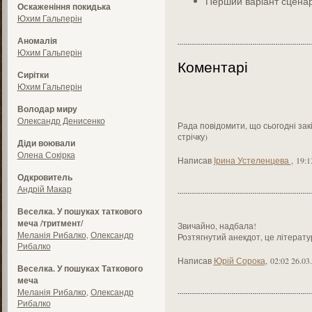
Перший варіант сцена
Оскаженіння покидька
Юхим Гальперін
Аномалія
Юхим Гальперін
Коментарі
Сирітки
Юхим Гальперін
Володар миру
Олександр Денисенко
Рада повідомити, що сьогодні зак
стрічку)
Діди воювали
Олена Сокірка
Написав
Ірина Устеленцева
,
19:1
Одкровитель
Андрій Макар
Веселка. У пошуках таткового
меча /тритмент/
Звичайно, надбала!
Меланія Рибалко
,
Олександр
Розтягнутий анекдот, це літерату
Рибалко
Написав
Юрій Сорока
,
02:02 26.03
Веселка. У пошуках Таткового
меча
Меланія Рибалко
,
Олександр
Рибалко