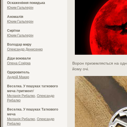
Оскаженіння покидька
Юхим Гальперін
Аномалія
Юхим Гальперін
Сирітки
Юхим Гальперін
Володар миру
Олександр Денисенко
Діди воювали
Ворон приземляється на одно
Олена Сокірка
йому очі.
Одкровитель
Андрій Макар
Веселка. У пошуках таткового
меча /тритмент/
Меланія Рибалко
,
Олександр
Рибалко
Веселка. У пошуках Таткового
меча
Меланія Рибалко
,
Олександр
Рибалко