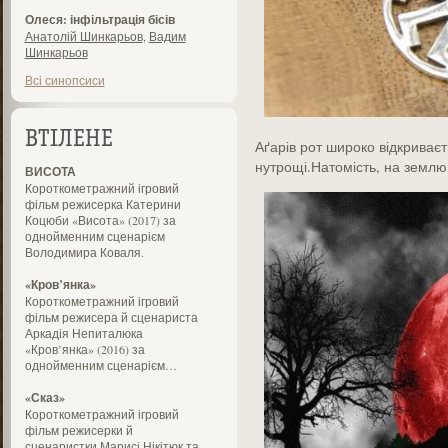
Олеся: інфільтрація бісів
Анатолій Шинкарьов
,
Вадим
Шинкарьов
Всі синопсиси
ВТІЛЕНЕ
Аґарів рот широко відкриваєт
нутрощі.Натомість, на землю
ВИСОТА
Короткометражний ігровий
фільм режисерка Катерини
Коцюби «Висота» (2017) за
однойменним сценарієм
Володимира Коваля.
«Кров’янка»
Короткометражний ігровий
фільм режисера й сценариста
Аркадія Непиталюка
«Кров’янка» (2016) за
однойменним сценарієм…
«Сказ»
Короткометражний ігровий
фільм режисерки й
сценаристки Марисі Нікітюк та