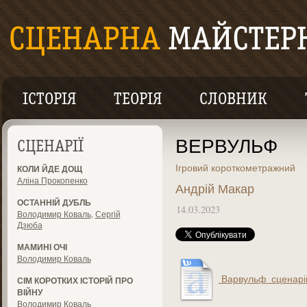
ІСТОРІЯ
ТЕОРІЯ
СЛОВНИК
ВЕРВУЛЬФ
СЦЕНАРІЇ
Ігровий короткометражний
КОЛИ ЙДЕ ДОЩ
Аліна Прокопенко
Андрій Макар
ОСТАННІЙ ДУБЛЬ
14.03.2023
Володимир Коваль
,
Сергій
Дзюба
МАМИНІ ОЧІ
Володимир Коваль
Варвульф_сценарій
СІМ КОРОТКИХ ІСТОРІЙ ПРО
ВІЙНУ
Володимир Коваль