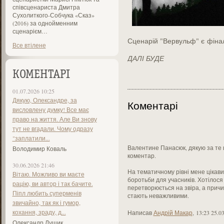
співсценариста Дмитра
Сухолиткого-Собчука «Сказ»
(2016) за однойменним
сценарієм…
Сценарій "Вервульф" є
фіна
Все втілене
ДАЛІ БУДЕ
КОМЕНТАРІ
01.07.2026 10:25
Дякую, Олександре, за
Коментарі
висловлену думку! Все має
право на життя. Але Ви знову
тут не вгадали. Чому одразу
"заплатили...
Валентине Панасюк, дякую за те
Володимир Коваль
коментар.
30.06.2026 21:46
На тематичному рівні мене цікави
Вітаю. Можливо ви маєте
боротьби для учасників. Хотілося
рацію, ви автор і так бачите.
перетворюється на звіра, а причи
Піпл любить суперменів
стають неважливими.
звичайно, так як і гумор,
кохання, зраду, д...
Написав
Андрій Макар
,
13:23 25.0
Олександр Лущик