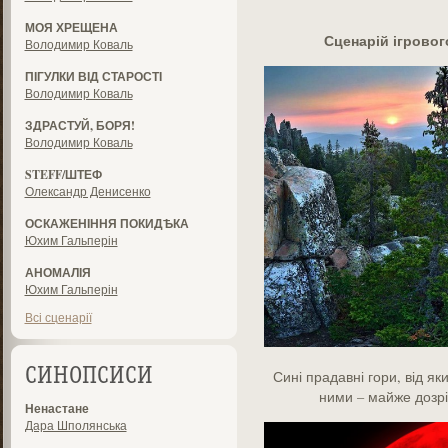
МОЯ ХРЕЩЕНА
Сценарій ігрово
Володимир Коваль
ПІГУЛКИ ВІД СТАРОСТІ
Володимир Коваль
ЗДРАСТУЙ, БОРЯ!
Володимир Коваль
STEFF/ШТЕФ
Олександр Денисенко
ОСКАЖЕНІННЯ ПОКИДѢКА
Юхим Гальперін
АНОМАЛІЯ
Юхим Гальперін
Всі сценарії
СИНОПСИСИ
Сині прадавні гори, від я
ними – майже дозрі
Ненастане
Дара Шполянська