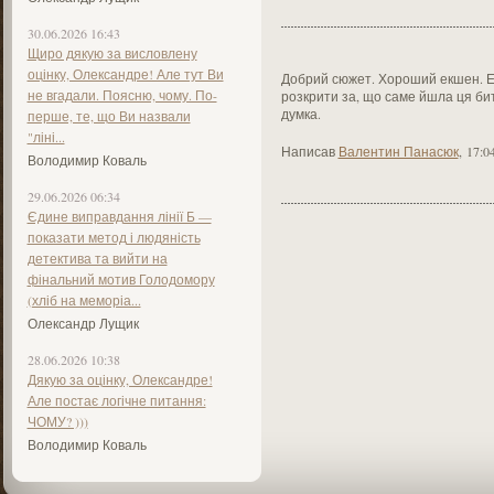
30.06.2026 16:43
Щиро дякую за висловлену
оцінку, Олександре! Але тут Ви
Добрий сюжет. Хороший екшен. Ед
не вгадали. Поясню, чому. По-
розкрити за, що саме йшла ця би
думка.
перше, те, що Ви назвали
"ліні...
Написав
Валентин Панасюк
,
17:0
Володимир Коваль
29.06.2026 06:34
Єдине виправдання лінії Б —
показати метод і людяність
детектива та вийти на
фінальний мотив Голодомору
(хліб на меморіа...
Олександр Лущик
28.06.2026 10:38
Дякую за оцінку, Олександре!
Але постає логічне питання:
ЧОМУ? )))
Володимир Коваль