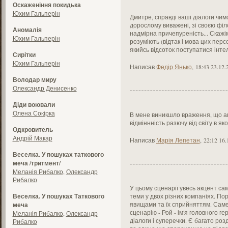
Оскаженіння покидька
Юхим Гальперін
Дмитре, справді ваші діалоги чим
дорослому виважені, зі своєю філ
Аномалія
надмірна причепуреність... Скажі
Юхим Гальперін
розуміють (відтак і мова цих перс
якийсь відсоток поступатися інтел
Сирітки
Юхим Гальперін
Написав
Федір Янько
,
18:43 23.12.
Володар миру
Олександр Денисенко
Діди воювали
Олена Сокірка
В мене виникшло враження, що ав
відміннність разючу від світу в як
Одкровитель
Андрій Макар
Написав
Марія Лепетан
,
22:12 16.
Веселка. У пошуках таткового
меча /тритмент/
Меланія Рибалко
,
Олександр
Рибалко
У цьому сценарії увесь акцент са
Веселка. У пошуках Таткового
теми у двох різних компаніях. По
явищами та їх сприйняттям. Саме
меча
сценарію - Рой - ім'я головного г
Меланія Рибалко
,
Олександр
діалоги і суперечки. Є багато розд
Рибалко