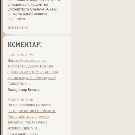
співсценариста Дмитра
Сухолиткого-Собчука «Сказ»
(2016) за однойменним
сценарієм…
Все втілене
КОМЕНТАРІ
01.07.2026 10:25
Дякую, Олександре, за
висловлену думку! Все має
право на життя. Але Ви знову
тут не вгадали. Чому одразу
"заплатили...
Володимир Коваль
30.06.2026 21:46
Вітаю. Можливо ви маєте
рацію, ви автор і так бачите.
Піпл любить суперменів
звичайно, так як і гумор,
кохання, зраду, д...
Олександр Лущик