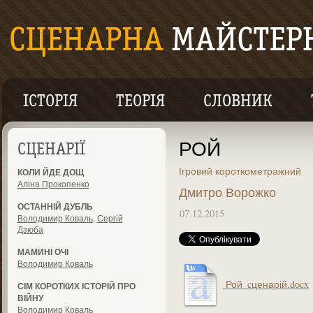
ІСТОРІЯ
ТЕОРІЯ
СЛОВНИК
РОЙ
СЦЕНАРІЇ
Ігровий короткометражний
КОЛИ ЙДЕ ДОЩ
Аліна Прокопенко
Дмитро Ворожко
ОСТАННІЙ ДУБЛЬ
07.12.2015
Володимир Коваль
,
Сергій
Дзюба
МАМИНІ ОЧІ
Володимир Коваль
Рой_cценарій.docx
СІМ КОРОТКИХ ІСТОРІЙ ПРО
ВІЙНУ
Володимир Коваль