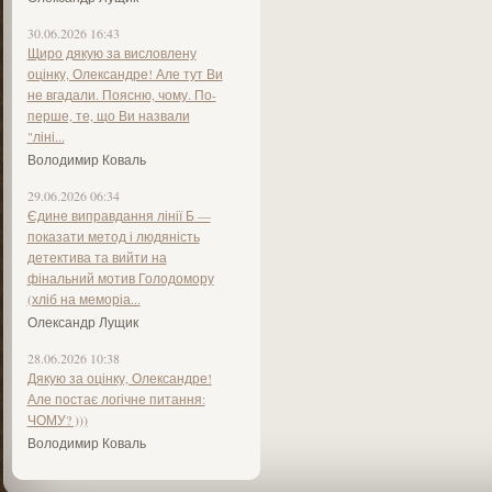
30.06.2026 16:43
Щиро дякую за висловлену
оцінку, Олександре! Але тут Ви
не вгадали. Поясню, чому. По-
перше, те, що Ви назвали
"ліні...
Володимир Коваль
29.06.2026 06:34
Єдине виправдання лінії Б —
показати метод і людяність
детектива та вийти на
фінальний мотив Голодомору
(хліб на меморіа...
Олександр Лущик
28.06.2026 10:38
Дякую за оцінку, Олександре!
Але постає логічне питання:
ЧОМУ? )))
Володимир Коваль