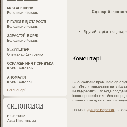
МОЯ ХРЕЩЕНА
Сценарій ігрово
Володимир Коваль
ПІГУЛКИ ВІД СТАРОСТІ
Володимир Коваль
Другий варіант сцена
ЗДРАСТУЙ, БОРЯ!
Володимир Коваль
STEFF/ШТЕФ
Олександр Денисенко
Коментарі
ОСКАЖЕНІННЯ ПОКИДѢКА
Юхим Гальперін
АНОМАЛІЯ
Юхим Гальперін
Ви абсолютно праві, його субесід
має більше вираження не в діалог
Всі сценарії
це підкреслити - то буде продум
інших професіоналів безпосеред
коментар, ви дуже влучно то підм
СИНОПСИСИ
Написав
Дмитро Ворожко
,
19:38 2
Ненастане
Дара Шполянська