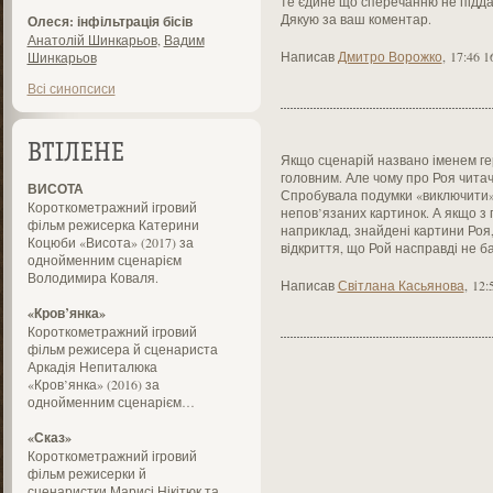
те єдине що сперечанню не підда
Дякую за ваш коментар.
Олеся: інфільтрація бісів
Анатолій Шинкарьов
,
Вадим
Написав
Дмитро Ворожко
,
17:46 1
Шинкарьов
Всі синопсиси
ВТІЛЕНЕ
Якщо сценарій названо іменем ге
головним. Але чому про Роя читач 
ВИСОТА
Спробувала подумки «виключити» 
Короткометражний ігровий
непов’язаних картинок. А якщо з 
фільм режисерка Катерини
наприклад, знайдені картини Роя,
Коцюби «Висота» (2017) за
відкриття, що Рой насправді не б
однойменним сценарієм
Володимира Коваля.
Написав
Світлана Касьянова
,
12:
«Кров’янка»
Короткометражний ігровий
фільм режисера й сценариста
Аркадія Непиталюка
«Кров’янка» (2016) за
однойменним сценарієм…
«Сказ»
Короткометражний ігровий
фільм режисерки й
сценаристки Марисі Нікітюк та