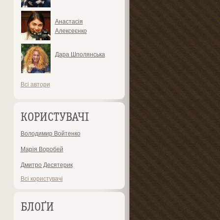
Анастасія
Алексеєнко
Дара Шполянська
Всі автори
КОРИСТУВАЧІ
Володимир Войтенко
Марія Воробей
Дмитро Десятерик
Всі користувачі
БЛОҐИ