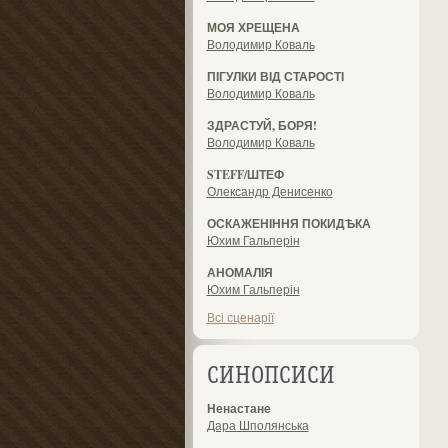
МОЯ ХРЕЩЕНА
Володимир Коваль
ПІГУЛКИ ВІД СТАРОСТІ
Володимир Коваль
ЗДРАСТУЙ, БОРЯ!
Володимир Коваль
STEFF/ШТЕФ
Олександр Денисенко
ОСКАЖЕНІННЯ ПОКИДѢКА
Юхим Гальперін
АНОМАЛІЯ
Юхим Гальперін
Всі сценарії
СИНОПСИСИ
Ненастане
Дара Шполянська