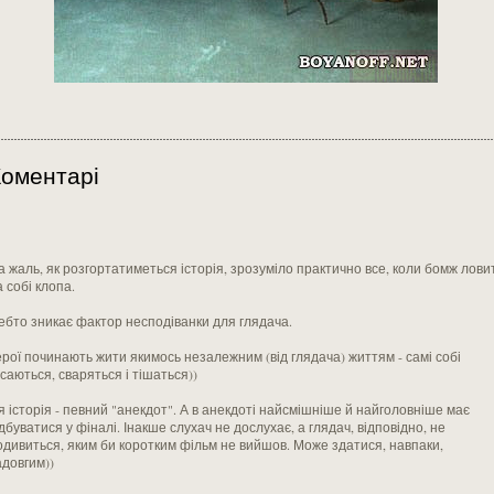
оментарі
а жаль, як розгортатиметься історія, зрозуміло практично все, коли бомж лови
 собі клопа.
ебто зникає фактор несподіванки для глядача.
ерої починають жити якимось незалежним (від глядача) життям - самі собі
усаються, сваряться і тішаться))
я історія - певний "анекдот". А в анекдоті найсмішніше й найголовніше має
дбуватися у фіналі. Інакше слухач не дослухає, а глядач, відповідно, не
одивиться, яким би коротким фільм не вийшов. Може здатися, навпаки,
адовгим))