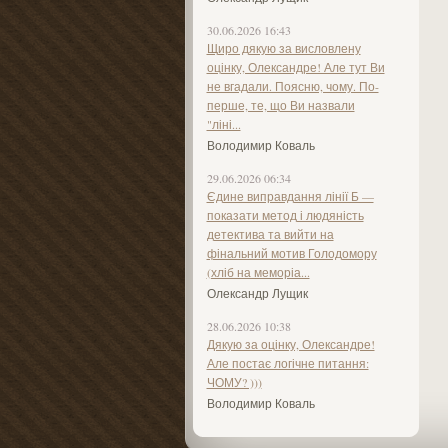
30.06.2026 16:43
Щиро дякую за висловлену
оцінку, Олександре! Але тут Ви
не вгадали. Поясню, чому. По-
перше, те, що Ви назвали
"ліні...
Володимир Коваль
29.06.2026 06:34
Єдине виправдання лінії Б —
показати метод і людяність
детектива та вийти на
фінальний мотив Голодомору
(хліб на меморіа...
Олександр Лущик
28.06.2026 10:38
Дякую за оцінку, Олександре!
Але постає логічне питання:
ЧОМУ? )))
Володимир Коваль