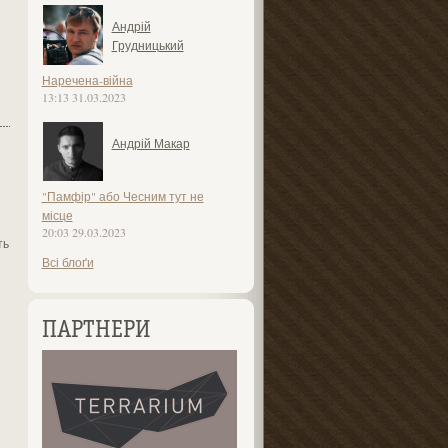
Андрій
Грудницький
Наречена-війна
13:13 31.03.2023
Андрій Макар
"Памфір" або Чесним тут не
місце
20:03 29.03.2023
ть
Всі блоґи
ПАРТНЕРИ