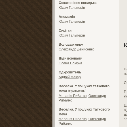
Оскаженіння покидька
Юхим Гальперін
Аномалія
Юхим Гальперін
Сирітки
Юхим Гальперін
К
Володар миру
Олександр Денисенко
Діди воювали
Олена Сокірка
Н
Одкровитель
на
Андрій Макар
С
Веселка. У пошуках таткового
меча /тритмент/
Г
Меланія Рибалко
,
Олександр
к
Рибалко
Ц
Веселка. У пошуках Таткового
ві
меча
д
Меланія Рибалко
,
Олександр
з
Рибалко