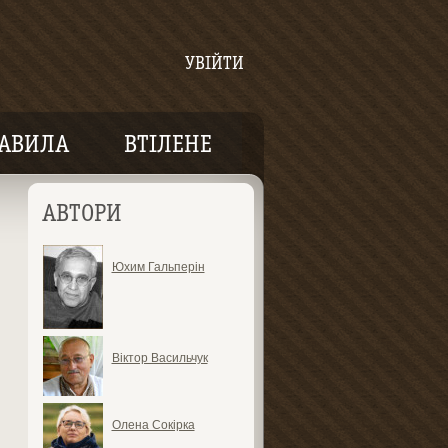
УВІЙТИ
АВИЛА
ВТІЛЕНЕ
АВТОРИ
Юхим Гальперін
Віктор Васильчук
Олена Сокірка