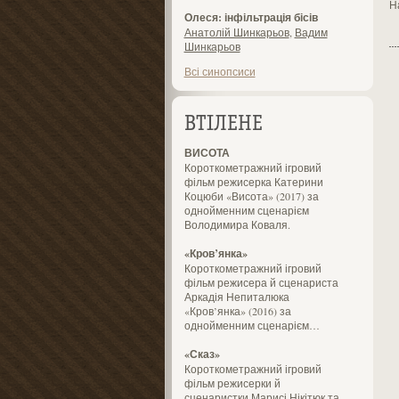
Н
Олеся: інфільтрація бісів
Анатолій Шинкарьов
,
Вадим
Шинкарьов
Всі синопсиси
ВТІЛЕНЕ
ВИСОТА
Короткометражний ігровий
фільм режисерка Катерини
Коцюби «Висота» (2017) за
однойменним сценарієм
Володимира Коваля.
«Кров’янка»
Короткометражний ігровий
фільм режисера й сценариста
Аркадія Непиталюка
«Кров’янка» (2016) за
однойменним сценарієм…
«Сказ»
Короткометражний ігровий
фільм режисерки й
сценаристки Марисі Нікітюк та