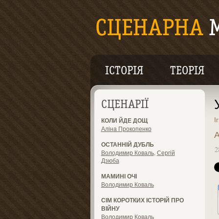
ІСТОРІЯ
ТЕОРІЯ
СЦЕНАРІЇ
І
КОЛИ ЙДЕ ДОЩ
Аліна Прокопенко
А
ОСТАННІЙ ДУБЛЬ
2
Володимир Коваль
,
Сергій
Дзюба
МАМИНІ ОЧІ
Володимир Коваль
СІМ КОРОТКИХ ІСТОРІЙ ПРО
ВІЙНУ
Володимир Коваль