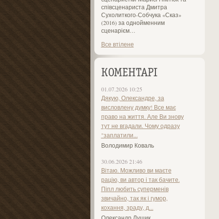
співсценариста Дмитра
Сухолиткого-Собчука «Сказ»
(2016) за однойменним
сценарієм…
Все втілене
КОМЕНТАРІ
01.07.2026 10:25
Дякую, Олександре, за
висловлену думку! Все має
право на життя. Але Ви знову
тут не вгадали. Чому одразу
"заплатили...
Володимир Коваль
30.06.2026 21:46
Вітаю. Можливо ви маєте
рацію, ви автор і так бачите.
Піпл любить суперменів
звичайно, так як і гумор,
кохання, зраду, д...
Олександр Лущик