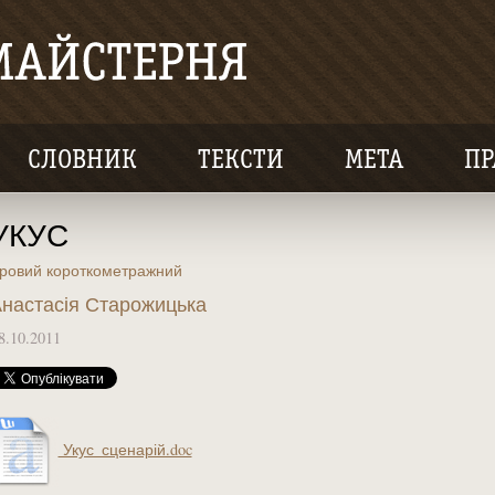
СЛОВНИК
ТЕКСТИ
МЕТА
ПР
УКУС
гровий короткометражний
настасія Старожицька
8.10.2011
Укус_сценарій.doc