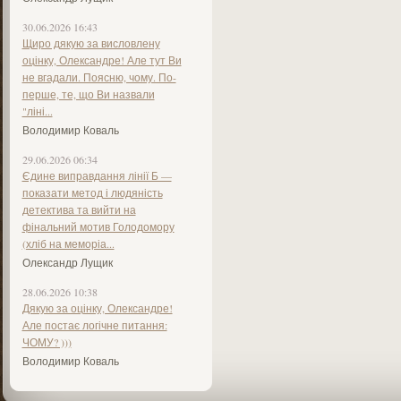
30.06.2026 16:43
Щиро дякую за висловлену
оцінку, Олександре! Але тут Ви
не вгадали. Поясню, чому. По-
перше, те, що Ви назвали
"ліні...
Володимир Коваль
29.06.2026 06:34
Єдине виправдання лінії Б —
показати метод і людяність
детектива та вийти на
фінальний мотив Голодомору
(хліб на меморіа...
Олександр Лущик
28.06.2026 10:38
Дякую за оцінку, Олександре!
Але постає логічне питання:
ЧОМУ? )))
Володимир Коваль