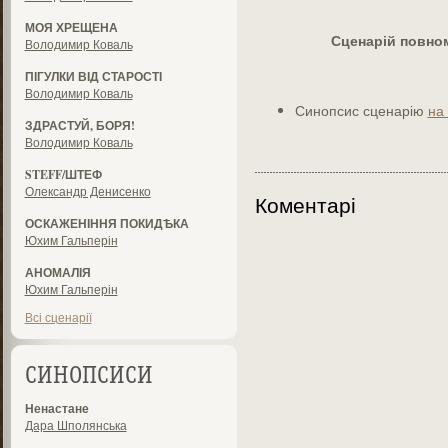
МОЯ ХРЕЩЕНА
Сценарій повно
Володимир Коваль
ПІГУЛКИ ВІД СТАРОСТІ
Володимир Коваль
Синопсис сценарію
на
ЗДРАСТУЙ, БОРЯ!
Володимир Коваль
STEFF/ШТЕФ
Олександр Денисенко
Коментарі
ОСКАЖЕНІННЯ ПОКИДѢКА
Юхим Гальперін
АНОМАЛІЯ
Юхим Гальперін
Всі сценарії
СИНОПСИСИ
Ненастане
Дара Шполянська