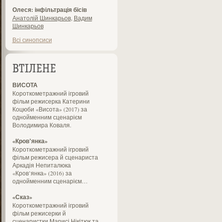
Олеся: інфільтрація бісів
Анатолій Шинкарьов
,
Вадим
Шинкарьов
Всі синопсиси
ВТІЛЕНЕ
ВИСОТА
Короткометражний ігровий
фільм режисерка Катерини
Коцюби «Висота» (2017) за
однойменним сценарієм
Володимира Коваля.
«Кров’янка»
Короткометражний ігровий
фільм режисера й сценариста
Аркадія Непиталюка
«Кров’янка» (2016) за
однойменним сценарієм…
«Сказ»
Короткометражний ігровий
фільм режисерки й
сценаристки Марисі Нікітюк та