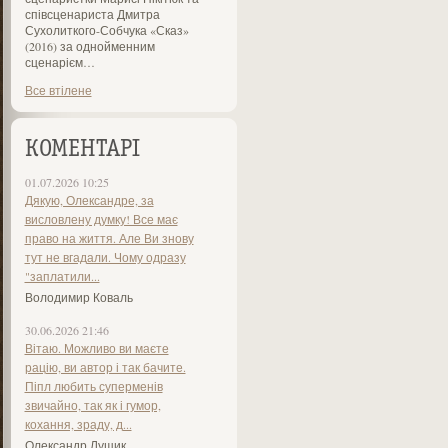
співсценариста Дмитра
Сухолиткого-Собчука «Сказ»
(2016) за однойменним
сценарієм…
Все втілене
КОМЕНТАРІ
01.07.2026 10:25
Дякую, Олександре, за
висловлену думку! Все має
право на життя. Але Ви знову
тут не вгадали. Чому одразу
"заплатили...
Володимир Коваль
30.06.2026 21:46
Вітаю. Можливо ви маєте
рацію, ви автор і так бачите.
Піпл любить суперменів
звичайно, так як і гумор,
кохання, зраду, д...
Олександр Лущик