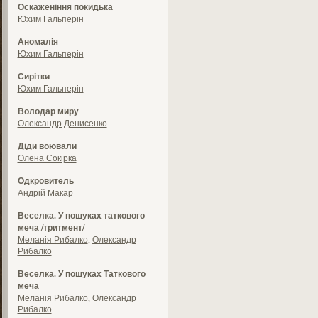
Оскаженіння покидька
Юхим Гальперін
Аномалія
Юхим Гальперін
Сирітки
Юхим Гальперін
Володар миру
Олександр Денисенко
Діди воювали
Олена Сокірка
Одкровитель
Андрій Макар
Веселка. У пошуках таткового
меча /тритмент/
Меланія Рибалко
,
Олександр
Рибалко
Веселка. У пошуках Таткового
меча
Меланія Рибалко
,
Олександр
Рибалко