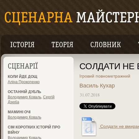
ІСТОРІЯ
ТЕОРІЯ
СЛОВНИК
СОЛДАТИ НЕ
СЦЕНАРІЇ
Ігровий повнометражний
КОЛИ ЙДЕ ДОЩ
Аліна Прокопенко
Василь Кухар
ОСТАННІЙ ДУБЛЬ
31.07.2018
Володимир Коваль
,
Сергій
Дзюба
МАМИНІ ОЧІ
Володимир Коваль
Солдати не вмираю
СІМ КОРОТКИХ ІСТОРІЙ ПРО
ВІЙНУ
Володимир Коваль