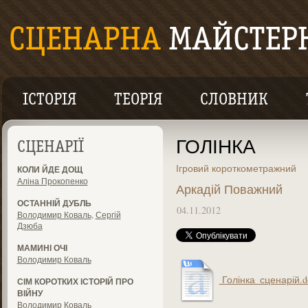
ІСТОРІЯ
ТЕОРІЯ
СЛОВНИК
ГОЛІНКА
СЦЕНАРІЇ
Ігровий короткометражний
КОЛИ ЙДЕ ДОЩ
Аліна Прокопенко
Аркадій Поважний
ОСТАННІЙ ДУБЛЬ
04.11.2012
Володимир Коваль
,
Сергій
Дзюба
МАМИНІ ОЧІ
Володимир Коваль
Голінка_сценарій.d
СІМ КОРОТКИХ ІСТОРІЙ ПРО
ВІЙНУ
Володимир Коваль