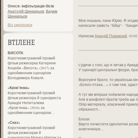
Олеся: інфільтрація бісів
Анатолій Шинкарьов
,
Вадим
Шинкарьов
Моя пошана, пане Юрію. Я згодж
Всі синопсиси
написали замість "бійці" - "бандит
Написав
Аркадій Поважний
,
03:02
ВТІЛЕНЕ
ВИСОТА
Короткометражний ігровий
фільм режисерка Катерини
Cудячи з того, що я читав у Арка
Коцюби «Висота» (2017) за
У сценарії центральні фігури, бр
однойменним сценарієм
Володимира Коваля.
Ворогуючі брати, то українська кін
«Білого птаха…» (і там теж, зда
«Кров’янка»
Короткометражний ігровий
А тут ми вперше побачили народн
фільм режисера й сценариста
Але в конфлікті братів треба ще
Аркадія Непиталюка
Опір матеріалу, класичний прикла
«Кров’янка» (2016) за
образності...
однойменним сценарієм…
Блохи:
«Сказ»
Варто почистити ідеологічні розм
Короткометражний ігровий
аскетичніше…
фільм режисерки й
сценаристки Марисі Нікітюк та