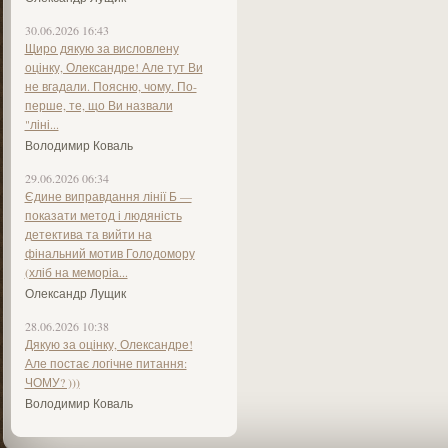
30.06.2026 16:43
Щиро дякую за висловлену
оцінку, Олександре! Але тут Ви
не вгадали. Поясню, чому. По-
перше, те, що Ви назвали
"ліні...
Володимир Коваль
29.06.2026 06:34
Єдине виправдання лінії Б —
показати метод і людяність
детектива та вийти на
фінальний мотив Голодомору
(хліб на меморіа...
Олександр Лущик
28.06.2026 10:38
Дякую за оцінку, Олександре!
Але постає логічне питання:
ЧОМУ? )))
Володимир Коваль