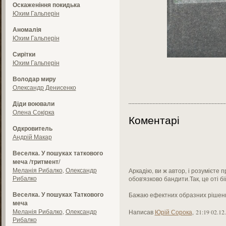
Оскаженіння покидька
Юхим Гальперін
Аномалія
Юхим Гальперін
Сирітки
Юхим Гальперін
Володар миру
Олександр Денисенко
Діди воювали
Олена Сокірка
Коментарі
Одкровитель
Андрій Макар
Веселка. У пошуках таткового
меча /тритмент/
Меланія Рибалко
,
Олександр
Аркадію, ви ж автор, і розумієте 
Рибалко
обов'язково бандити.Так, це оті бійц
Веселка. У пошуках Таткового
Бажаю ефектних образних рішен
меча
Меланія Рибалко
,
Олександр
Написав
Юрій Сорока
,
21:19 02.12
Рибалко