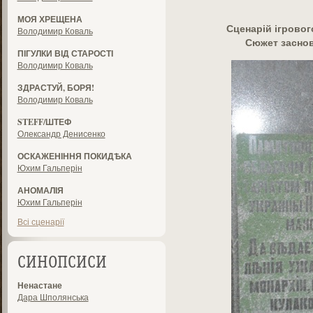
МОЯ ХРЕЩЕНА
Сценарій ігрово
Володимир Коваль
Сюжет заснов
ПІГУЛКИ ВІД СТАРОСТІ
Володимир Коваль
ЗДРАСТУЙ, БОРЯ!
Володимир Коваль
STEFF/ШТЕФ
Олександр Денисенко
ОСКАЖЕНІННЯ ПОКИДѢКА
Юхим Гальперін
АНОМАЛІЯ
Юхим Гальперін
Всі сценарії
СИНОПСИСИ
Ненастане
Дара Шполянська