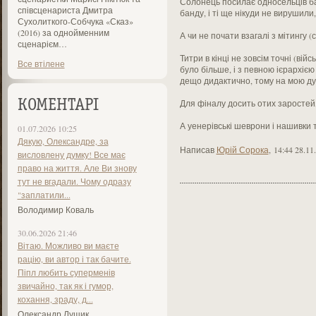
Солонець посилає односельців бан
співсценариста Дмитра
банду, і ті ще нікуди не вирушили, 
Сухолиткого-Собчука «Сказ»
(2016) за однойменним
А чи не почати взагалі з мітингу (с
сценарієм…
Титри в кінці не зовсім точні (ві
Все втілене
було більше, і з певною ієрархією
дещо дидактично, тому на мою дум
Для фіналу досить отих заростей,
КОМЕНТАРІ
А уенерівські шеврони і нашивки
01.07.2026 10:25
Дякую, Олександре, за
Написав
Юрій Сорока
,
14:44 28.11
висловлену думку! Все має
право на життя. Але Ви знову
тут не вгадали. Чому одразу
"заплатили...
Володимир Коваль
30.06.2026 21:46
Вітаю. Можливо ви маєте
рацію, ви автор і так бачите.
Піпл любить суперменів
звичайно, так як і гумор,
кохання, зраду, д...
Олександр Лущик