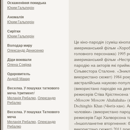
Оскаженіння покидька
Юхим Гальперін
Аномалія
Юхим Гальперін
Сирітки
Юхим Гальперін
Це кіно-пародія (суміш кіноп
Володар миру
американський фільм «Хороб
Олександр Денисенко
головного персонажа) 1995 р
американський фільм «Нестри
Діди воювали
Олена Сокірка
пародію на акторів які прийм
Сільвестора Сталоне. «Зниклі 
Одкровитель
використано сюжет) 1984 рок
Андрій Макар
австралійська науково-попул
Веселка. У пошуках таткового
(використано пародію на дея
меча /тритмент/
режисерів Стіва Крістянсена 
Меланія Рибалко
,
Олександр
«Moscow Moscow Ahahahaha» (в
Рибалко
Dschinghis Khan (Чінгіз-хан)
чоловіки» (використано парод
Веселка. У пошуках Таткового
меча
режисерів Гарі Халворсона т
Меланія Рибалко
,
Олександр
«Іншопланетне вторгнення: б
Рибалко
використано сюжет) 2011 рок