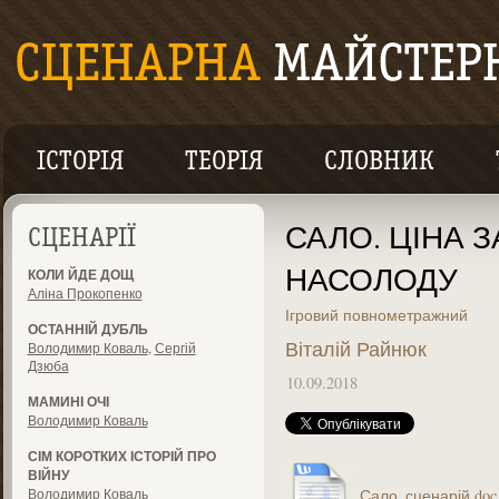
ІСТОРІЯ
ТЕОРІЯ
СЛОВНИК
САЛО. ЦІНА 
СЦЕНАРІЇ
НАСОЛОДУ
КОЛИ ЙДЕ ДОЩ
Аліна Прокопенко
Ігровий повнометражний
ОСТАННІЙ ДУБЛЬ
Віталій Райнюк
Володимир Коваль
,
Сергій
Дзюба
10.09.2018
МАМИНІ ОЧІ
Володимир Коваль
СІМ КОРОТКИХ ІСТОРІЙ ПРО
ВІЙНУ
Володимир Коваль
Сало_сценарій.doc