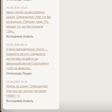
30.06.2026 16:43
Щиро дякую за висловлену
оцінку, Олександре! Але тут Ви
не вгадали. Поясню, чому. По-
перше, те, що Ви назвали
"ліні...
Володимир Коваль
29.06.2026 06:34
Єдине виправдання лінії Б —
показати метод і людяність
детектива та вийти на
фінальний мотив Голодомору
(хліб на меморіа...
Олександр Лущик
28.06.2026 10:38
Дякую за оцінку, Олександре!
Але постає логічне питання:
ЧОМУ? )))
Володимир Коваль