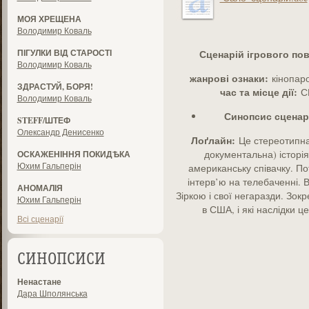
МОЯ ХРЕЩЕНА
Володимир Коваль
ПІГУЛКИ ВІД СТАРОСТІ
Сценарій ігрового по
Володимир Коваль
жанрові ознаки:
кінопаро
ЗДРАСТУЙ, БОРЯ!
час та місце дії:
СШ
Володимир Коваль
Синопсис сценар
STEFF/ШТЕФ
Олександр Денисенко
Лоґлайн:
Це стереотипна
документальна) історія
ОСКАЖЕНІННЯ ПОКИДѢКА
Юхим Гальперін
американську співачку. Пот
інтерв’ю на телебаченні. В
АНОМАЛІЯ
Зіркою і свої негаразди. Зок
Юхим Гальперін
в США, і які наслідки ц
Всі сценарії
СИНОПСИСИ
Ненастане
Дара Шполянська