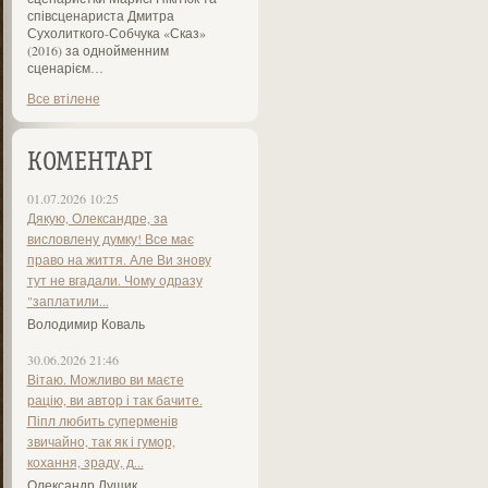
співсценариста Дмитра
Сухолиткого-Собчука «Сказ»
(2016) за однойменним
сценарієм…
Все втілене
КОМЕНТАРІ
01.07.2026 10:25
Дякую, Олександре, за
висловлену думку! Все має
право на життя. Але Ви знову
тут не вгадали. Чому одразу
"заплатили...
Володимир Коваль
30.06.2026 21:46
Вітаю. Можливо ви маєте
рацію, ви автор і так бачите.
Піпл любить суперменів
звичайно, так як і гумор,
кохання, зраду, д...
Олександр Лущик