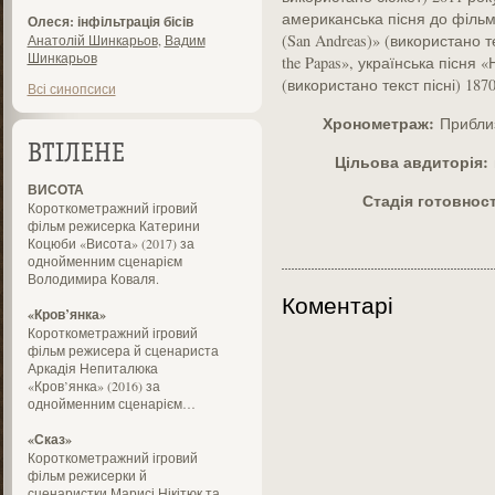
американська пісня до фільм
Олеся: інфільтрація бісів
(San Andreas)» (використано т
Анатолій Шинкарьов
,
Вадим
Шинкарьов
the Papas», українська пісня 
(використано текст пісні) 18
Всі синопсиси
Хронометраж:
Приблиз
ВТІЛЕНЕ
Цільова авдиторія:
в
ВИСОТА
Стадія готовнос
Короткометражний ігровий
фільм режисерка Катерини
Коцюби «Висота» (2017) за
однойменним сценарієм
Володимира Коваля.
Коментарі
«Кров’янка»
Короткометражний ігровий
фільм режисера й сценариста
Аркадія Непиталюка
«Кров’янка» (2016) за
однойменним сценарієм…
«Сказ»
Короткометражний ігровий
фільм режисерки й
сценаристки Марисі Нікітюк та