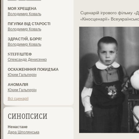
МОЯ ХРЕЩЕНА
Сценарій ігрового фільму «Д
Володимир Коваль
«Кіносценарії» Всеукраїнськ
ПІГУЛКИ ВІД СТАРОСТІ
Володимир Коваль
ЗДРАСТУЙ, БОРЯ!
Володимир Коваль
STEFF/ШТЕФ
Олександр Денисенко
ОСКАЖЕНІННЯ ПОКИДѢКА
Юхим Гальперін
АНОМАЛІЯ
Юхим Гальперін
Всі сценарії
СИНОПСИСИ
Ненастане
Дара Шполянська