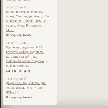
30.06.2026 16:43
Щиро дякую за висловлену
оцінку, Олександре! Але тут Ви
не вгадали. Поясню, чому. По-
перше, те, що Ви назвали
"ліні...
Володимир Коваль
29.06.2026 06:34
Єдине виправдання лінії Б —
показати метод і людяність
детектива та вийти на
фінальний мотив Голодомору
(хліб на меморіа...
Олександр Лущик
28.06.2026 10:38
Дякую за оцінку, Олександре!
Але постає логічне питання:
ЧОМУ? )))
Володимир Коваль