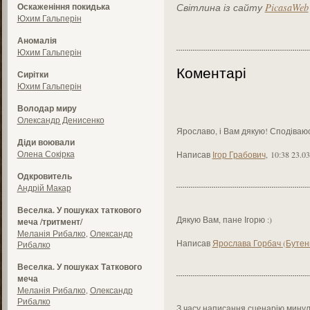
Оскаженіння покидька
Світлина із сайту
PicasaWeb
Юхим Гальперін
Аномалія
Юхим Гальперін
Коментарі
Сирітки
Юхим Гальперін
Володар миру
Олександр Денисенко
Ярославо, і Вам дякую! Сподіваю
Діди воювали
Олена Сокірка
Написав
Ігор Грабович
,
10:38 23.0
Одкровитель
Андрій Макар
Веселка. У пошуках таткового
Дякую Вам, пане Ігорю :)
меча /тритмент/
Меланія Рибалко
,
Олександр
Написав
Ярослава Горбач (Бутен
Рибалко
Веселка. У пошуках Таткового
меча
Меланія Рибалко
,
Олександр
Рибалко
З часу написання сценарію минуло