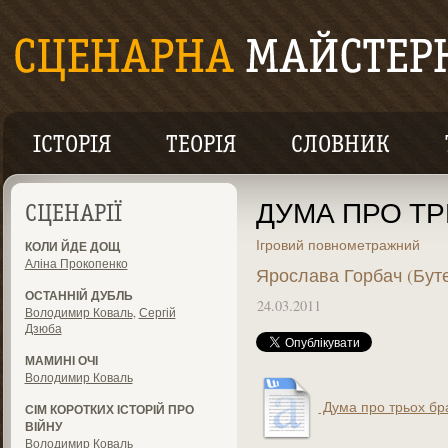
ІСТОРІЯ
ТЕОРІЯ
СЛОВНИК
ДУМА ПРО ТР
СЦЕНАРІЇ
Ігровий повнометражний
КОЛИ ЙДЕ ДОЩ
Аліна Прокопенко
Ярослава Горбач (Бут
ОСТАННІЙ ДУБЛЬ
24.03.2011
Володимир Коваль
,
Сергій
Дзюба
МАМИНІ ОЧІ
Володимир Коваль
Дума про трьох бра
СІМ КОРОТКИХ ІСТОРІЙ ПРО
ВІЙНУ
Володимир Коваль