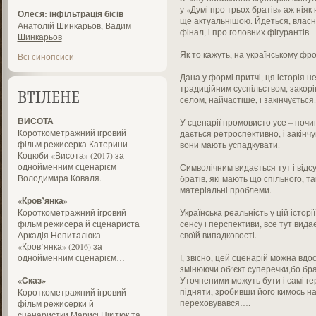
у «Думі про трьох братів» аж ніяк
Олеся: інфільтрація бісів
ще актуальнішою. Йдеться, власне і 
Анатолій Шинкарьов
,
Вадим
фінал, і про головних фігурантів.
Шинкарьов
Як то кажуть, на українському фро
Всі синопсиси
Дана у формі притчі, ця історія 
традиційним суспільством, закорін
ВТІЛЕНЕ
селом, найчастіше, і закінчується.
ВИСОТА
У сценарії промовисто усе – почи
Короткометражний ігровий
дається ретроспективно, і закінчу
фільм режисерка Катерини
вони мають успадкувати.
Коцюби «Висота» (2017) за
однойменним сценарієм
Символічним видається тут і відсу
Володимира Коваля.
братів, які мають що спільного, та
матеріальні проблеми.
«Кров’янка»
Короткометражний ігровий
Українська реальність у цій істо
фільм режисера й сценариста
сенсу і перспективи, все тут вид
Аркадія Непиталюка
своїй випадковості.
«Кров’янка» (2016) за
однойменним сценарієм…
І, звісно, цей сценарій можна вд
змінюючи об’єкт суперечки,бо брат
«Сказ»
Уточненими можуть бути і самі ге
підняти, зробивши його кимось на
Короткометражний ігровий
переховувався….
фільм режисерки й
сценаристки Марисі Нікітюк та