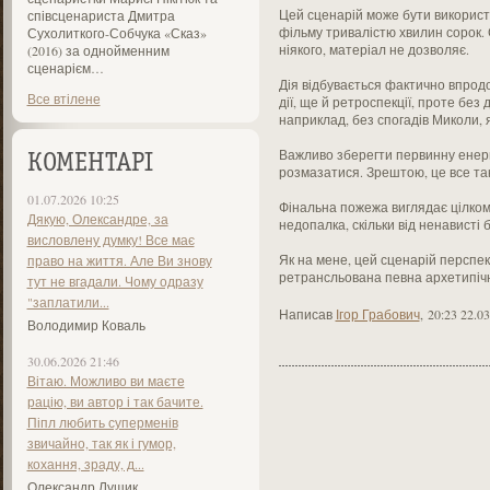
Цей сценарій може бути використан
співсценариста Дмитра
фільму тривалістю хвилин сорок.
Сухолиткого-Собчука «Сказ»
ніякого, матеріал не дозволяє.
(2016) за однойменним
сценарієм…
Дія відбувається фактично впродов
Все втілене
дії, ще й ретроспекції, проте без 
наприклад, без спогадів Миколи, 
Важливо зберегти первинну енергі
КОМЕНТАРІ
розмазатися. Зрештою, це все та
01.07.2026 10:25
Фінальна пожежа виглядає цілком 
Дякую, Олександре, за
недопалка, скільки від ненависті б
висловлену думку! Все має
Як на мене, цей сценарій перспект
право на життя. Але Ви знову
ретрансльована певна архетипічна
тут не вгадали. Чому одразу
"заплатили...
Написав
Ігор Грабович
,
20:23 22.0
Володимир Коваль
30.06.2026 21:46
Вітаю. Можливо ви маєте
рацію, ви автор і так бачите.
Піпл любить суперменів
звичайно, так як і гумор,
кохання, зраду, д...
Олександр Лущик