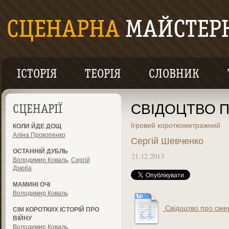
ІСТОРІЯ
ТЕОРІЯ
СЛОВНИК
СВІДОЦТВО 
СЦЕНАРІЇ
Ігровий короткометражний
КОЛИ ЙДЕ ДОЩ
Аліна Прокопенко
Сергій Шевченко
ОСТАННІЙ ДУБЛЬ
21.12.2013
Володимир Коваль
,
Сергій
Дзюба
МАМИНІ ОЧІ
Володимир Коваль
Свідоцтво про смер
СІМ КОРОТКИХ ІСТОРІЙ ПРО
ВІЙНУ
Володимир Коваль