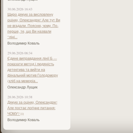
30.06.2026 16:43
Щиро дякую за висловлену
оцінку, Олександре! Але тут Ви
не вгадали. Поясню, чому. По-
перше, те, що Ви назвали
"ліні...
Володимир Коваль
29.06.2026 06:34
Єдине виправдання лінії Б —
показати метод і людяність
детектива та вийти на
фінальний мотив Голодомору
(хліб на меморіа...
Олександр Лущик
28.06.2026 10:38
Дякую за оцінку, Олександре!
Але постає логічне питання:
ЧОМУ? )))
Володимир Коваль