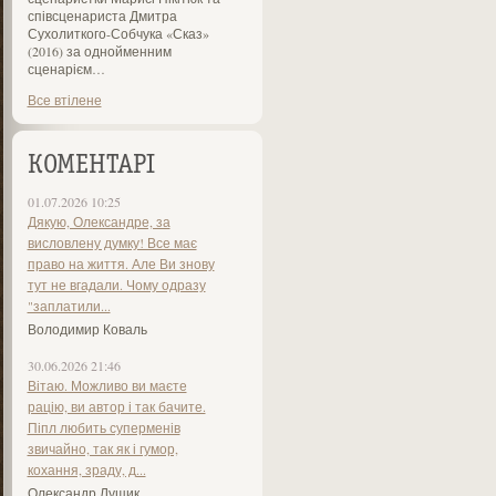
співсценариста Дмитра
Сухолиткого-Собчука «Сказ»
(2016) за однойменним
сценарієм…
Все втілене
КОМЕНТАРІ
01.07.2026 10:25
Дякую, Олександре, за
висловлену думку! Все має
право на життя. Але Ви знову
тут не вгадали. Чому одразу
"заплатили...
Володимир Коваль
30.06.2026 21:46
Вітаю. Можливо ви маєте
рацію, ви автор і так бачите.
Піпл любить суперменів
звичайно, так як і гумор,
кохання, зраду, д...
Олександр Лущик