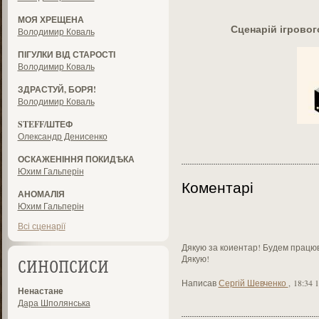
МОЯ ХРЕЩЕНА
Сценарій ігрово
Володимир Коваль
ПІГУЛКИ ВІД СТАРОСТІ
Володимир Коваль
ЗДРАСТУЙ, БОРЯ!
Володимир Коваль
STEFF/ШТЕФ
Олександр Денисенко
ОСКАЖЕНІННЯ ПОКИДѢКА
Юхим Гальперін
Коментарі
АНОМАЛІЯ
Юхим Гальперін
Всі сценарії
Дякую за коиентар! Будем працю
Дякую!
СИНОПСИСИ
Написав
Сергій Шевченко
,
18:34 
Ненастане
Дара Шполянська