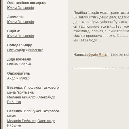
Оскаженіння покидька
Юхим Гальперін
Подібна історія може трапитись з
Аномалія
би заглибитись дещо далі, вдати
Юхим Гальперін
директор фірми упізнає Руслана, 
ситуації опиняється він… І тут ма
Сирітки
взаємовідносинах, значно глибша
відхід з пропонуванням хабара… П
Юхим Гальперін
ми - таки люди…
Володар миру
Олександр Денисенко
Написав
Федір Янько
,
13:04 26.12.
Діди воювали
Олена Сокірка
Одкровитель
Андрій Макар
Веселка. У пошуках таткового
меча /тритмент/
Меланія Рибалко
,
Олександр
Рибалко
Веселка. У пошуках Таткового
меча
Меланія Рибалко
,
Олександр
Рибалко