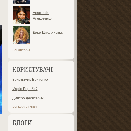
Анастасія
Алексеєнко
Дара Шполянська
Всі автори
КОРИСТУВАЧІ
Володимир Войтенко
Марія Воробей
Дмитро Десятерик
Всі користувачі
БЛОҐИ