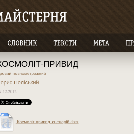
СЛОВНИК
ТЕКСТИ
МЕТА
ПР
КОСМОЛІТ-ПРИВИД
гровий повнометражний
орис Поліський
7.12.2012
Космоліт-привид_сценарій.docx