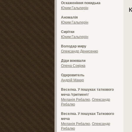
Оскаженіння покидька
Юхим Гальперін
К
Аномалія
Юхим Гальперін
Сирітки
Юхим Гальперін
Володар миру
Олександр Денисенко
Діди воювали
Олена Сокірка
Одкровитель
Андрій Макар
Веселка. У пошуках таткового
меча /тритмент/
Меланія Рибалко
,
Олександр
Рибалко
Веселка. У пошуках Таткового
меча
Меланія Рибалко
,
Олександр
Рибалко