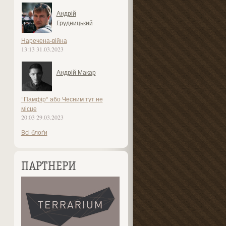
Андрій
Грудницький
Наречена-війна
13:13 31.03.2023
Андрій Макар
"Памфір" або Чесним тут не
місце
20:03 29.03.2023
Всі блоґи
ПАРТНЕРИ