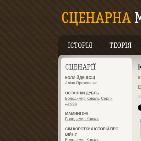
ІСТОРІЯ
ТЕОРІЯ
СЦЕНАРІЇ
І
КОЛИ ЙДЕ ДОЩ
Аліна Прокопенко
Б
ОСТАННІЙ ДУБЛЬ
2
Володимир Коваль
,
Сергій
Дзюба
МАМИНІ ОЧІ
Володимир Коваль
СІМ КОРОТКИХ ІСТОРІЙ ПРО
ВІЙНУ
Володимир Коваль