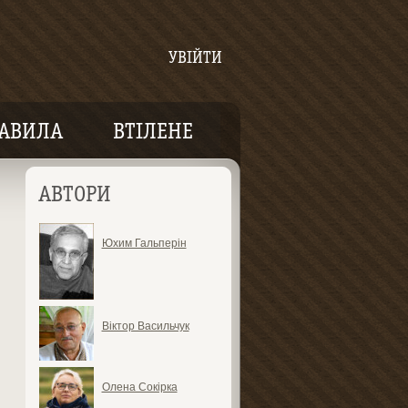
УВІЙТИ
АВИЛА
ВТІЛЕНЕ
АВТОРИ
Юхим Гальперін
Віктор Васильчук
Олена Сокірка