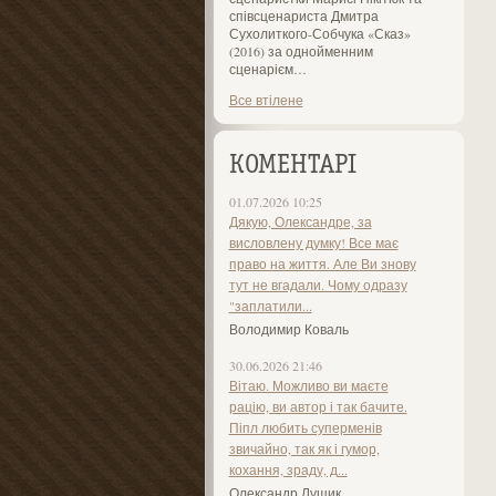
співсценариста Дмитра
Сухолиткого-Собчука «Сказ»
(2016) за однойменним
сценарієм…
Все втілене
КОМЕНТАРІ
01.07.2026 10:25
Дякую, Олександре, за
висловлену думку! Все має
право на життя. Але Ви знову
тут не вгадали. Чому одразу
"заплатили...
Володимир Коваль
30.06.2026 21:46
Вітаю. Можливо ви маєте
рацію, ви автор і так бачите.
Піпл любить суперменів
звичайно, так як і гумор,
кохання, зраду, д...
Олександр Лущик