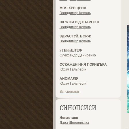
МОЯ ХРЕЩЕНА
Володимир Коваль
ПІГУЛКИ ВІД СТАРОСТІ
Володимир Коваль
ЗДРАСТУЙ, БОРЯ!
Володимир Коваль
STEFF/ШТЕФ
Олександр Денисенко
ОСКАЖЕНІННЯ ПОКИДѢКА
Юхим Гальперін
АНОМАЛІЯ
Юхим Гальперін
Всі сценарії
СИНОПСИСИ
Ненастане
Дара Шполянська