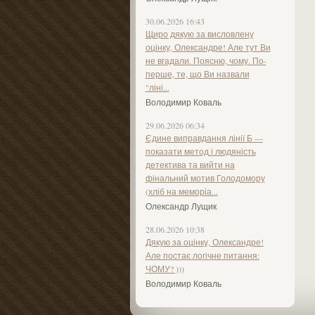
30.06.2026 16:43
Щиро дякую за висловлену
оцінку, Олександре! Але тут Ви
не вгадали. Поясню, чому. По-
перше, те, що Ви назвали
"ліні...
Володимир Коваль
29.06.2026 06:34
Єдине виправдання лінії Б —
показати метод і людяність
детектива та вийти на
фінальний мотив Голодомору
(хліб на меморіа...
Олександр Лущик
28.06.2026 10:38
Дякую за оцінку, Олександре!
Але постає логічне питання:
ЧОМУ? )))
Володимир Коваль