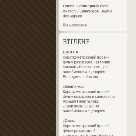
Олеся: інфільтрація бісів
Анатолій Шинкарьов
,
Вадим
Шинкарьов
Всі синопсиси
ВТІЛЕНЕ
ВИСОТА
Короткометражний ігровий
фільм режисерка Катерини
Коцюби «Висота» (2017) за
однойменним сценарієм
Володимира Коваля.
«Кров’янка»
Короткометражний ігровий
фільм режисера й сценариста
Аркадія Непиталюка
«Кров’янка» (2016) за
однойменним сценарієм…
«Сказ»
Короткометражний ігровий
фільм режисерки й
сценаристки Марисі Нікітюк та