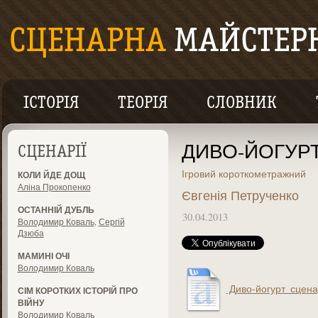
ІСТОРІЯ
ТЕОРІЯ
СЛОВНИК
ДИВО-ЙОГУР
СЦЕНАРІЇ
Ігровий короткометражний
КОЛИ ЙДЕ ДОЩ
Аліна Прокопенко
Євгенія Петрученко
ОСТАННІЙ ДУБЛЬ
30.04.2013
Володимир Коваль
,
Сергій
Дзюба
МАМИНІ ОЧІ
Володимир Коваль
Диво-йогурт_сценар
СІМ КОРОТКИХ ІСТОРІЙ ПРО
ВІЙНУ
Володимир Коваль