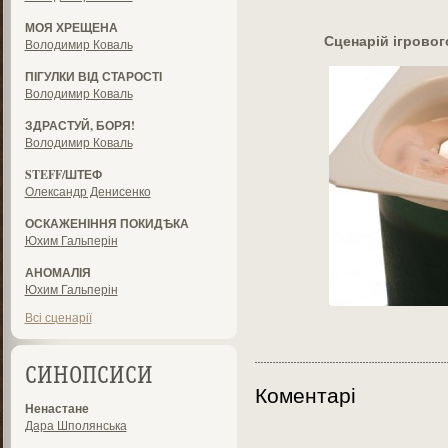
МОЯ ХРЕЩЕНА
Сценарій ігрово
Володимир Коваль
ПІГУЛКИ ВІД СТАРОСТІ
Володимир Коваль
ЗДРАСТУЙ, БОРЯ!
Володимир Коваль
STEFF/ШТЕФ
Олександр Денисенко
ОСКАЖЕНІННЯ ПОКИДѢКА
Юхим Гальперін
АНОМАЛІЯ
Юхим Гальперін
Всі сценарії
СИНОПСИСИ
Коментарі
Ненастане
Дара Шполянська