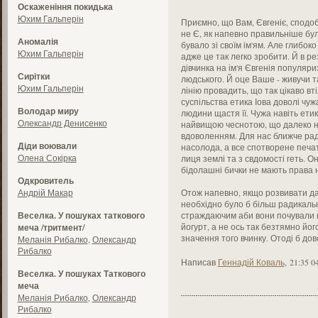
Оскаженіння покидька
Юхим Гальперін
Приємно, що Вам, Євгеніє, сподоб
не Є, як напевно правильніше бул
Аномалія
бувало зі своїм ім'ям. Але глибоко
Юхим Гальперін
адже це так легко зробити. Й в ре
дівчинка на ім'я Євгенія популяри
Сирітки
людського. Й оце Ваше - живучи т
Юхим Гальперін
лінію провадить, що так цікаво вт
суспільства етика Іова доволі чуж
Володар миру
людини щастя її. Чужа навіть ети
Олександр Денисенко
найвищою чеснотою, що далеко н
вдоволенням. Для нас ближче рад
Діди воювали
насолода, а все спотворене печа
Олена Сокірка
лиця землі та з свдомості геть. 
бідолашні бички не мають права 
Одкровитель
Андрій Макар
Отож напевно, якщо розвивати дан
необхідно було б більш радикаль
Веселка. У пошуках таткового
страждаючим аби вони почували п
йогурт, а не ось так безтямно йог
меча /тритмент/
значення того вчинку. Отоді б до
Меланія Рибалко
,
Олександр
Рибалко
Написав
Геннадій Коваль
,
21:35 0
Веселка. У пошуках Таткового
меча
Меланія Рибалко
,
Олександр
Рибалко