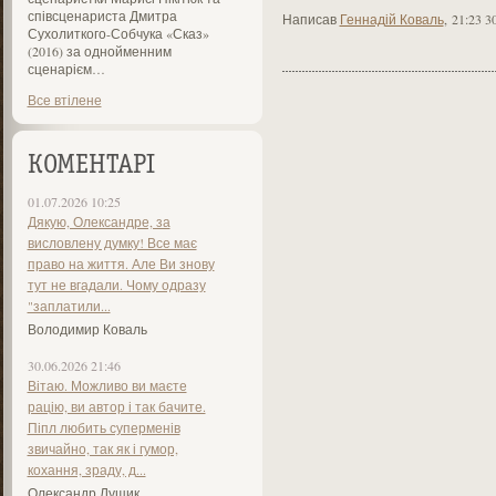
співсценариста Дмитра
Написав
Геннадій Коваль
,
21:23 3
Сухолиткого-Собчука «Сказ»
(2016) за однойменним
сценарієм…
Все втілене
КОМЕНТАРІ
01.07.2026 10:25
Дякую, Олександре, за
висловлену думку! Все має
право на життя. Але Ви знову
тут не вгадали. Чому одразу
"заплатили...
Володимир Коваль
30.06.2026 21:46
Вітаю. Можливо ви маєте
рацію, ви автор і так бачите.
Піпл любить суперменів
звичайно, так як і гумор,
кохання, зраду, д...
Олександр Лущик