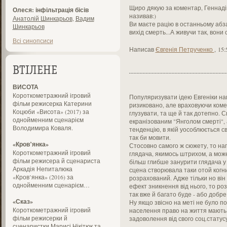
Щиро дякую за коментар, Геннадію
Олеся: інфільтрація бісів
називав:)
Анатолій Шинкарьов
,
Вадим
Ви маєте рацію в останньому абза
Шинкарьов
вихід смерть...А живучи так, вони
Всі синопсиси
Написав
Євгенія Петрученко
,
15:
ВТІЛЕНЕ
ВИСОТА
Короткометражний ігровий
Популяризувати ідею Евгеніки напе
фільм режисерка Катерини
ризиковано, але враховуючи комед
Коцюби «Висота» (2017) за
глузувати, та ще й так дотепно. 
однойменним сценарієм
екранізованим "Янголом смерті", 
Володимира Коваля.
тенденцію, в якій уособлюється св
так би мовити.
«Кров’янка»
Стосовно самого ж сюжету, то нап
Короткометражний ігровий
глядача, якимось штрихом, а мож
фільм режисера й сценариста
більш глибше занурити глядача у 
Аркадія Непиталюка
сцена створювала таки отой когн
«Кров’янка» (2016) за
розрахований. Адже тільки но він
однойменним сценарієм…
ефект зникнення від нього, то роз
так вже й багато буде - або добре
«Сказ»
Ну якщо звісно на меті не було п
Короткометражний ігровий
населення право на життя мають 
фільм режисерки й
задоволення від свого соц.статус
сценаристки Марисі Нікітюк та