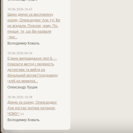
30.06.2026 16:43
Щиро дякую за висловлену
оцінку, Олександре! Але тут Ви
не вгадали. Поясню, чому. По-
перше, те, що Ви назвали
"ліні...
Володимир Коваль
29.06.2026 06:34
Єдине виправдання лінії Б —
показати метод і людяність
детектива та вийти на
фінальний мотив Голодомору
(хліб на меморіа...
Олександр Лущик
28.06.2026 10:38
Дякую за оцінку, Олександре!
Але постає логічне питання:
ЧОМУ? )))
Володимир Коваль