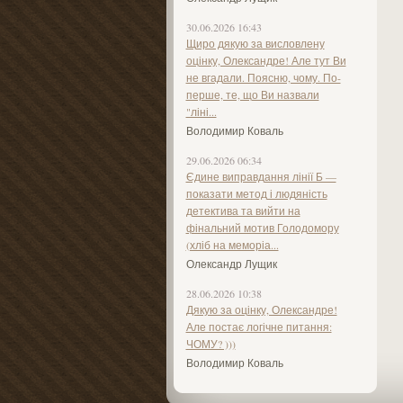
30.06.2026 16:43
Щиро дякую за висловлену
оцінку, Олександре! Але тут Ви
не вгадали. Поясню, чому. По-
перше, те, що Ви назвали
"ліні...
Володимир Коваль
29.06.2026 06:34
Єдине виправдання лінії Б —
показати метод і людяність
детектива та вийти на
фінальний мотив Голодомору
(хліб на меморіа...
Олександр Лущик
28.06.2026 10:38
Дякую за оцінку, Олександре!
Але постає логічне питання:
ЧОМУ? )))
Володимир Коваль