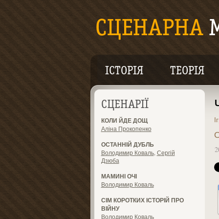
ІСТОРІЯ
ТЕОРІЯ
СЦЕНАРІЇ
І
КОЛИ ЙДЕ ДОЩ
Аліна Прокопенко
О
ОСТАННІЙ ДУБЛЬ
2
Володимир Коваль
,
Сергій
Дзюба
МАМИНІ ОЧІ
Володимир Коваль
СІМ КОРОТКИХ ІСТОРІЙ ПРО
ВІЙНУ
Володимир Коваль