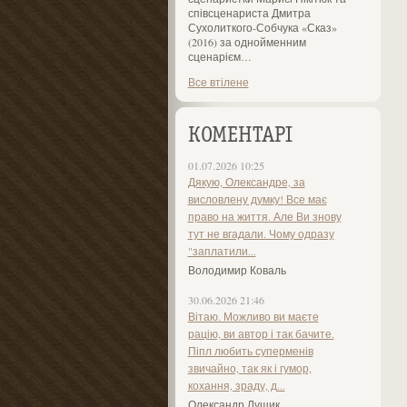
співсценариста Дмитра
Сухолиткого-Собчука «Сказ»
(2016) за однойменним
сценарієм…
Все втілене
КОМЕНТАРІ
01.07.2026 10:25
Дякую, Олександре, за
висловлену думку! Все має
право на життя. Але Ви знову
тут не вгадали. Чому одразу
"заплатили...
Володимир Коваль
30.06.2026 21:46
Вітаю. Можливо ви маєте
рацію, ви автор і так бачите.
Піпл любить суперменів
звичайно, так як і гумор,
кохання, зраду, д...
Олександр Лущик