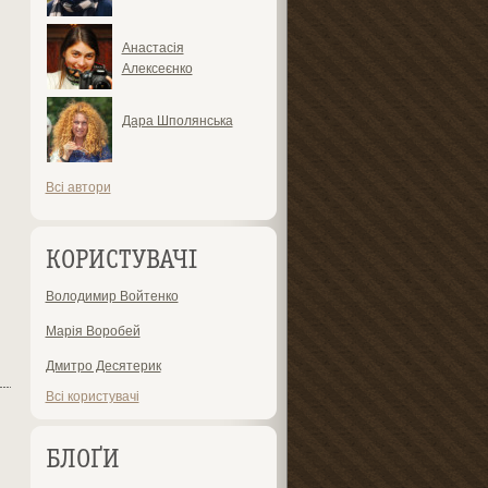
Анастасія
Алексеєнко
Дара Шполянська
Всі автори
КОРИСТУВАЧІ
Володимир Войтенко
Марія Воробей
Дмитро Десятерик
Всі користувачі
БЛОҐИ