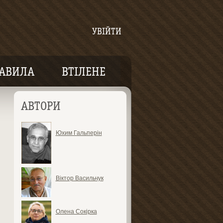
УВІЙТИ
АВИЛА
ВТІЛЕНЕ
АВТОРИ
Юхим Гальперін
Віктор Васильчук
Олена Сокірка