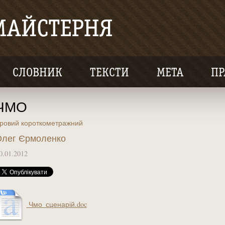
СЛОВНИК
ТЕКСТИ
МЕТА
ПР
ЧМО
гровий короткометражний
лег Єрмоленко
0.01.2012
Чмо_сценарій.doc