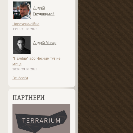
Андрій
Грудницький
Наречена-війна
13:13 31.03.2023
Андрій Макар
"Памфір" або Чесним тут не
місце
20:03 29.03.2023
Всі блоґи
ПАРТНЕРИ