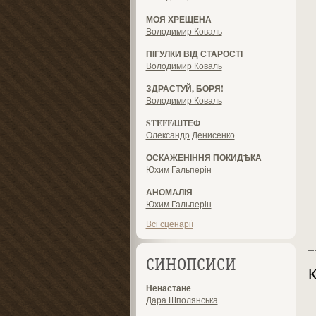
МОЯ ХРЕЩЕНА
Володимир Коваль
ПІГУЛКИ ВІД СТАРОСТІ
Володимир Коваль
ЗДРАСТУЙ, БОРЯ!
Володимир Коваль
STEFF/ШТЕФ
Олександр Денисенко
ОСКАЖЕНІННЯ ПОКИДѢКА
Юхим Гальперін
АНОМАЛІЯ
Юхим Гальперін
Всі сценарії
СИНОПСИСИ
К
Ненастане
Дара Шполянська