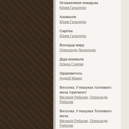
Оскаженіння покидька
Юхим Гальперін
Аномалія
Юхим Гальперін
Сирітки
Юхим Гальперін
Володар миру
Олександр Денисенко
Діди воювали
Олена Сокірка
Одкровитель
Андрій Макар
Веселка. У пошуках таткового
меча /тритмент/
Меланія Рибалко
,
Олександр
Рибалко
Веселка. У пошуках Таткового
меча
Меланія Рибалко
,
Олександр
Рибалко