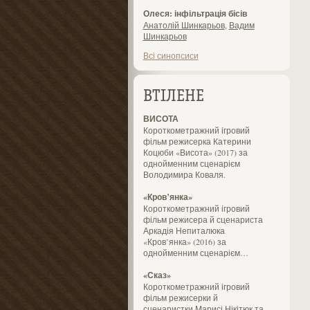
Олеся: інфільтрація бісів
Анатолій Шинкарьов
,
Вадим
Шинкарьов
Всі синопсиси
ВТІЛЕНЕ
ВИСОТА
Короткометражний ігровий
фільм режисерка Катерини
Коцюби «Висота» (2017) за
однойменним сценарієм
Володимира Коваля.
«Кров’янка»
Короткометражний ігровий
фільм режисера й сценариста
Аркадія Непиталюка
«Кров’янка» (2016) за
однойменним сценарієм…
«Сказ»
Короткометражний ігровий
фільм режисерки й
сценаристки Марисі Нікітюк та