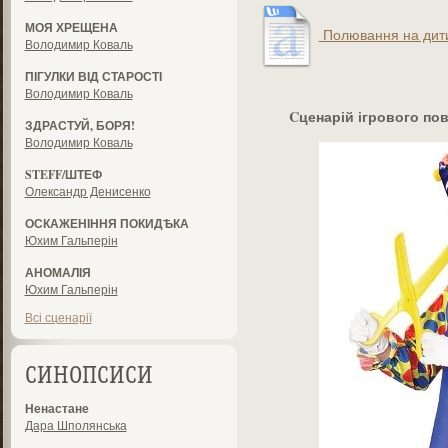
МОЯ ХРЕЩЕНА
Полювання на дити
Володимир Коваль
ПІГУЛКИ ВІД СТАРОСТІ
Володимир Коваль
Cценарій ігрового по
ЗДРАСТУЙ, БОРЯ!
Володимир Коваль
STEFF/ШТЕФ
Олександр Денисенко
ОСКАЖЕНІННЯ ПОКИДѢКА
Юхим Гальперін
АНОМАЛІЯ
Юхим Гальперін
Всі сценарії
СИНОПСИСИ
Ненастане
Дара Шполянська