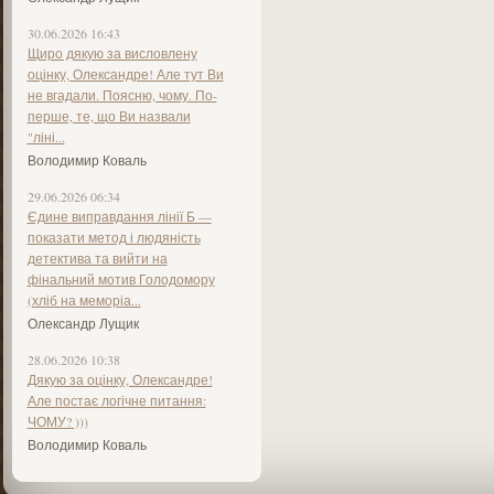
30.06.2026 16:43
Щиро дякую за висловлену
оцінку, Олександре! Але тут Ви
не вгадали. Поясню, чому. По-
перше, те, що Ви назвали
"ліні...
Володимир Коваль
29.06.2026 06:34
Єдине виправдання лінії Б —
показати метод і людяність
детектива та вийти на
фінальний мотив Голодомору
(хліб на меморіа...
Олександр Лущик
28.06.2026 10:38
Дякую за оцінку, Олександре!
Але постає логічне питання:
ЧОМУ? )))
Володимир Коваль