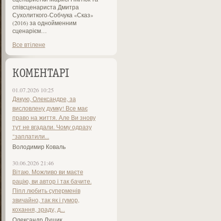
співсценариста Дмитра
Сухолиткого-Собчука «Сказ»
(2016) за однойменним
сценарієм…
Все втілене
КОМЕНТАРІ
01.07.2026 10:25
Дякую, Олександре, за
висловлену думку! Все має
право на життя. Але Ви знову
тут не вгадали. Чому одразу
"заплатили...
Володимир Коваль
30.06.2026 21:46
Вітаю. Можливо ви маєте
рацію, ви автор і так бачите.
Піпл любить суперменів
звичайно, так як і гумор,
кохання, зраду, д...
Олександр Лущик