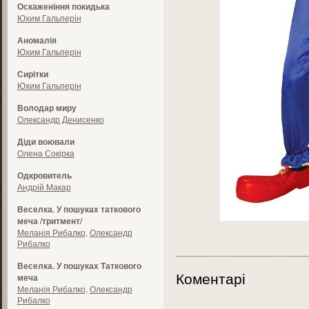
Оскаженіння покидька
Юхим Гальперін
Аномалія
Юхим Гальперін
Сирітки
Юхим Гальперін
Володар миру
Олександр Денисенко
Діди воювали
Олена Сокірка
Одкровитель
Андрій Макар
Веселка. У пошуках таткового
меча /тритмент/
Меланія Рибалко
,
Олександр
Рибалко
Веселка. У пошуках Таткового
Коментарі
меча
Меланія Рибалко
,
Олександр
Рибалко