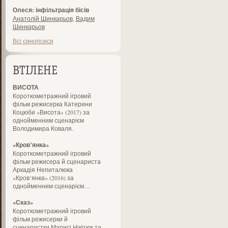
Олеся: інфільтрація бісів
Анатолій Шинкарьов
,
Вадим
Шинкарьов
Всі синопсиси
ВТІЛЕНЕ
ВИСОТА
Короткометражний ігровий
фільм режисерка Катерини
Коцюби «Висота» (2017) за
однойменним сценарієм
Володимира Коваля.
«Кров’янка»
Короткометражний ігровий
фільм режисера й сценариста
Аркадія Непиталюка
«Кров’янка» (2016) за
однойменним сценарієм…
«Сказ»
Короткометражний ігровий
фільм режисерки й
сценаристки Марисі Нікітюк та