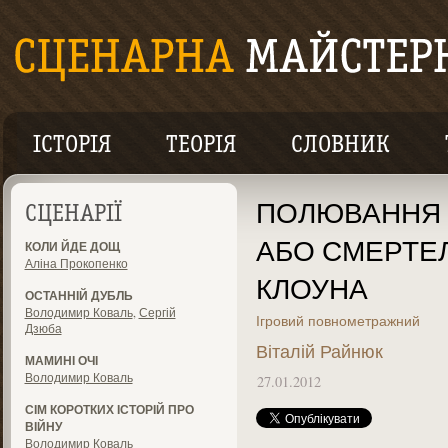
ІСТОРІЯ
ТЕОРІЯ
СЛОВНИК
ПОЛЮВАННЯ 
СЦЕНАРІЇ
АБО СМЕРТЕЛЬ
КОЛИ ЙДЕ ДОЩ
Аліна Прокопенко
КЛОУНА
ОСТАННІЙ ДУБЛЬ
Володимир Коваль
,
Сергій
Ігровий повнометражний
Дзюба
Віталій Райнюк
МАМИНІ ОЧІ
Володимир Коваль
27.01.2012
СІМ КОРОТКИХ ІСТОРІЙ ПРО
ВІЙНУ
Володимир Коваль