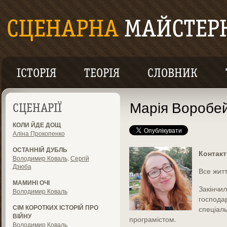
ІСТОРІЯ
ТЕОРІЯ
СЛОВНИК
Марія Воробе
СЦЕНАРІЇ
КОЛИ ЙДЕ ДОЩ
Аліна Прокопенко
ОСТАННІЙ ДУБЛЬ
Контак
Володимир Коваль
,
Сергій
Дзюба
Все житт
МАМИНІ ОЧІ
Закінчил
Володимир Коваль
господа
СІМ КОРОТКИХ ІСТОРІЙ ПРО
спеціал
ВІЙНУ
програмістом.
Володимир Коваль