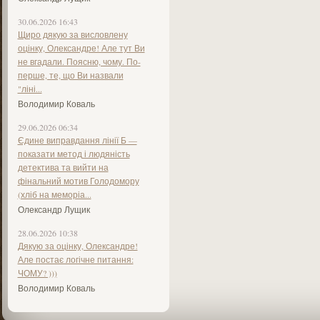
30.06.2026 16:43
Щиро дякую за висловлену
оцінку, Олександре! Але тут Ви
не вгадали. Поясню, чому. По-
перше, те, що Ви назвали
"ліні...
Володимир Коваль
29.06.2026 06:34
Єдине виправдання лінії Б —
показати метод і людяність
детектива та вийти на
фінальний мотив Голодомору
(хліб на меморіа...
Олександр Лущик
28.06.2026 10:38
Дякую за оцінку, Олександре!
Але постає логічне питання:
ЧОМУ? )))
Володимир Коваль