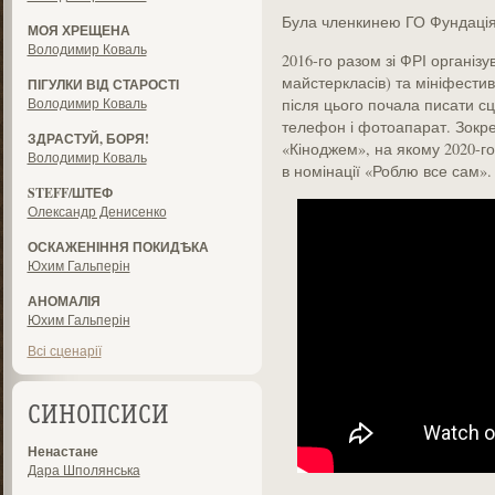
Була членкинею ГО Фундація р
МОЯ ХРЕЩЕНА
Володимир Коваль
2016-го разом зі ФРІ організ
майстеркласів) та мініфести
ПІГУЛКИ ВІД СТАРОСТІ
Володимир Коваль
після цього почала писати сц
телефон і фотоапарат. Зокрем
ЗДРАСТУЙ, БОРЯ!
«Кіноджем», на якому 2020-
Володимир Коваль
в номінації «Роблю все сам».
STEFF/ШТЕФ
Олександр Денисенко
ОСКАЖЕНІННЯ ПОКИДѢКА
Юхим Гальперін
АНОМАЛІЯ
Юхим Гальперін
Всі сценарії
СИНОПСИСИ
Ненастане
Дара Шполянська