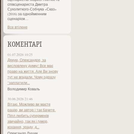
співсценариста Дмитра
Сухолиткого-Собчука «Сказ»
(2016) за однойменним
сценарієм…
Все втілене
КОМЕНТАРІ
01.07.2026 10:25
Дякую, Олександре, за
висловлену думку! Все має
право на життя. Але Ви знову
тут не вгадали. Чому одразу
"заплатили...
Володимир Коваль
30.06.2026 21:46
Вітаю. Можливо ви маєте
рацію, ви автор і так бачите.
Піпл любить суперменів
звичайно, так як і гумор,
кохання, зраду, д...
Олександр Лущик