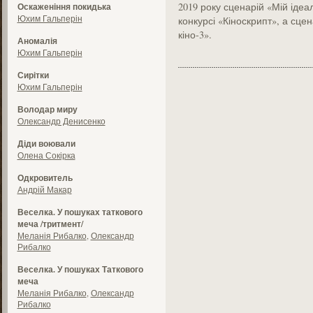
2019 року сценарій «Мій ідеа
Оскаженіння покидька
Юхим Гальперін
конкурсі «Кіноскрипт», а сце
кіно-3».
Аномалія
Юхим Гальперін
Сирітки
Юхим Гальперін
Володар миру
Олександр Денисенко
Діди воювали
Олена Сокірка
Одкровитель
Андрій Макар
Веселка. У пошуках таткового
меча /тритмент/
Меланія Рибалко
,
Олександр
Рибалко
Веселка. У пошуках Таткового
меча
Меланія Рибалко
,
Олександр
Рибалко