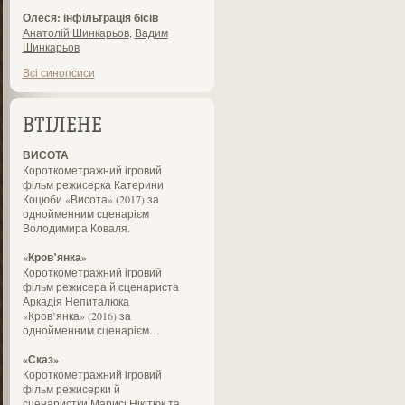
Олеся: інфільтрація бісів
Анатолій Шинкарьов
,
Вадим
Шинкарьов
Всі синопсиси
ВТІЛЕНЕ
ВИСОТА
Короткометражний ігровий
фільм режисерка Катерини
Коцюби «Висота» (2017) за
однойменним сценарієм
Володимира Коваля.
«Кров’янка»
Короткометражний ігровий
фільм режисера й сценариста
Аркадія Непиталюка
«Кров’янка» (2016) за
однойменним сценарієм…
«Сказ»
Короткометражний ігровий
фільм режисерки й
сценаристки Марисі Нікітюк та