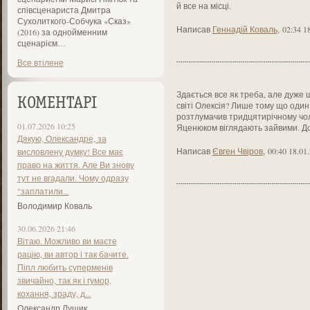
й все на місці.
співсценариста Дмитра
Сухолиткого-Собчука «Сказ»
Написав
Геннадій Коваль
,
02:34 1
(2016) за однойменним
сценарієм…
Все втілене
Здається все як треба, але дуже 
КОМЕНТАРІ
світі Олексія? Лише тому що оди
розтлумачив тридцятирічному чоло
01.07.2026 10:25
Яценюком віглядають зайвими. До
Дякую, Олександре, за
Написав
Євген Чвіров
,
00:40 18.01
висловлену думку! Все має
право на життя. Але Ви знову
тут не вгадали. Чому одразу
"заплатили...
Володимир Коваль
30.06.2026 21:46
Вітаю. Можливо ви маєте
рацію, ви автор і так бачите.
Піпл любить суперменів
звичайно, так як і гумор,
кохання, зраду, д...
Олександр Лущик