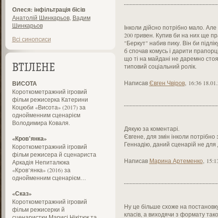
Олеся: інфільтрація бісів
Анатолій Шинкарьов
,
Вадим
Шинкарьов
Інколи дійсно потрібно мало. Але 
200 гривен. Купив би на них ще п
Всі синопсиси
"Беркут" набив пику. Він би підлі
б спочав комусь і дарити прапорці.
що ті на майдані не даремно стоя
типовий соціальний ролік.
ВТІЛЕНЕ
Написав
Євген Чвіров
,
16:36 18.01
ВИСОТА
Короткометражний ігровий
фільм режисерка Катерини
Коцюби «Висота» (2017) за
однойменним сценарієм
Володимира Коваля.
Дякую за коментарі.
Євгене, для змін інколи потрібно 
«Кров’янка»
Геннадію, даний сценарій не для 
Короткометражний ігровий
фільм режисера й сценариста
Написав
Марина Артеменко
,
15:1
Аркадія Непиталюка
«Кров’янка» (2016) за
однойменним сценарієм…
«Сказ»
Короткометражний ігровий
Ну це більше схоже на постановку
фільм режисерки й
класів, а виходячи з формату тако
сценаристки Марисі Нікітюк та