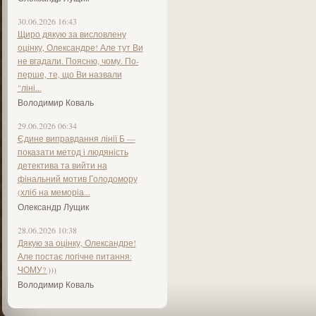
30.06.2026 16:43
Щиро дякую за висловлену
оцінку, Олександре! Але тут Ви
не вгадали. Поясню, чому. По-
перше, те, що Ви назвали
"ліні...
Володимир Коваль
29.06.2026 06:34
Єдине виправдання лінії Б —
показати метод і людяність
детектива та вийти на
фінальний мотив Голодомору
(хліб на меморіа...
Олександр Лущик
28.06.2026 10:38
Дякую за оцінку, Олександре!
Але постає логічне питання:
ЧОМУ? )))
Володимир Коваль