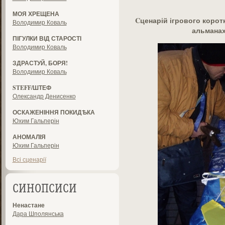
МОЯ ХРЕЩЕНА
Cценарій ігрового корот
Володимир Коваль
альманах
ПІГУЛКИ ВІД СТАРОСТІ
Володимир Коваль
ЗДРАСТУЙ, БОРЯ!
Володимир Коваль
STEFF/ШТЕФ
Олександр Денисенко
ОСКАЖЕНІННЯ ПОКИДѢКА
Юхим Гальперін
АНОМАЛІЯ
Юхим Гальперін
Всі сценарії
СИНОПСИСИ
Ненастане
Дара Шполянська