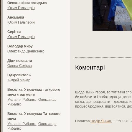
Оскаженіння покидька
Юхим Гальперін
Аномалія
Юхим Гальперін
Сирітки
Юхим Гальперін
Володар миру
Олександр Денисенко
Діди воювали
Олена Сокірка
Коментарі
Одкровитель
Андрій Макар
Веселка. У пошуках таткового
Щодо зміни героя, то тут таки с
меча /тритмент/
би побачити і роботодавця (власн
Меланія Рибалко
,
Олександр
свіжа, ще працювати – досконалий
Рибалко
процес бродіння, відстоятися, д
Веселка. У пошуках Таткового
меча
Написав
Федір Янько
,
17:39 18.01.
Меланія Рибалко
,
Олександр
Рибалко