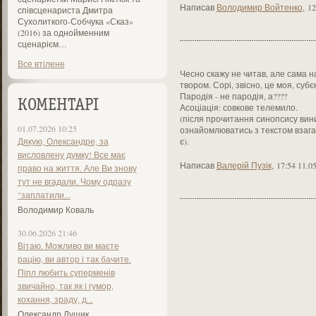
Написав
Володимир Войтенко
,
12
співсценариста Дмитра
Сухолиткого-Собчука «Сказ»
(2016) за однойменним
сценарієм…
Все втілене
Чесно скажу не читав, але сама 
твором. Сорі, звісно, це моя, субє
Пародія - не пародія, а????
КОМЕНТАРІ
Асоціація: совкове телемило.
(після прочитання синопсису вини
01.07.2026 10:25
ознайомлюватись з текстом взагал
Дякую, Олександре, за
є).
висловлену думку! Все має
Написав
Валерій Пузік
,
17:54 11.0
право на життя. Але Ви знову
тут не вгадали. Чому одразу
"заплатили...
Володимир Коваль
30.06.2026 21:46
Вітаю. Можливо ви маєте
рацію, ви автор і так бачите.
Піпл любить суперменів
звичайно, так як і гумор,
кохання, зраду, д...
Олександр Лущик