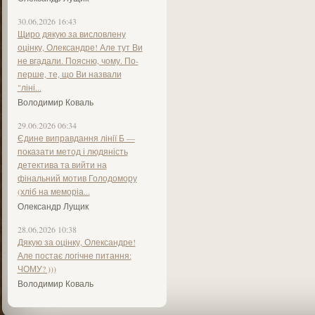
30.06.2026 16:43
Щиро дякую за висловлену
оцінку, Олександре! Але тут Ви
не вгадали. Поясню, чому. По-
перше, те, що Ви назвали
"ліні...
Володимир Коваль
29.06.2026 06:34
Єдине виправдання лінії Б —
показати метод і людяність
детектива та вийти на
фінальний мотив Голодомору
(хліб на меморіа...
Олександр Лущик
28.06.2026 10:38
Дякую за оцінку, Олександре!
Але постає логічне питання:
ЧОМУ? )))
Володимир Коваль