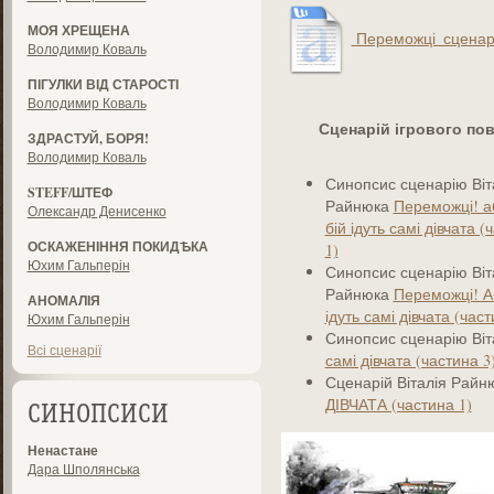
МОЯ ХРЕЩЕНА
Переможці_сценарій
Володимир Коваль
ПІГУЛКИ ВІД СТАРОСТІ
Володимир Коваль
Сценарій ігрового по
ЗДРАСТУЙ, БОРЯ!
Володимир Коваль
Синопсис сценарію Віт
STEFF/ШТЕФ
Райнюка
Переможці! а
Олександр Денисенко
бій ідуть самі дівчата (
ОСКАЖЕНІННЯ ПОКИДѢКА
1)
Юхим Гальперін
Синопсис сценарію Віт
Райнюка
Переможці! Аб
АНОМАЛІЯ
ідуть самі дівчата (част
Юхим Гальперін
Синопсис сценарію Ві
Всі сценарії
самі дівчата (частина 3
Сценарій Віталія Рай
ДІВЧАТА (частина 1)
СИНОПСИСИ
Ненастане
Дара Шполянська