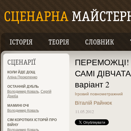
ІСТОРІЯ
ТЕОРІЯ
СЛОВНИК
ПЕРЕМОЖЦІ! А
СЦЕНАРІЇ
САМІ ДІВЧАТА 
КОЛИ ЙДЕ ДОЩ
Аліна Прокопенко
варіант 2
ОСТАННІЙ ДУБЛЬ
Володимир Коваль
,
Сергій
Ігровий повнометражний
Дзюба
Віталій Райнюк
МАМИНІ ОЧІ
Володимир Коваль
11.05.2012
СІМ КОРОТКИХ ІСТОРІЙ ПРО
ВІЙНУ
Володимир Коваль