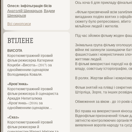
Ось хоча б для прикладу фінальн
Олеся: інфільтрація бісів
Анатолій Шинкарьов
,
Вадим
«Фільм присвячений всім загиблим у
Шинкарьов
вигаданих подіях взятих з офіційн
сюжету було репресовано, вбито бе
Всі синопсиси
мільйони людей і жителів.
Під час зйомок фільму жоден фа
ВТІЛЕНЕ
Знімальна група фільму оголошує 
війни які загинули захищаючи бат
ВИСОТА
фашистських і комуністичних злоч
Короткометражний ігровий
життями людей.
фільм режисерка Катерини
В фільмі використані пародії на фі
Коцюби «Висота» (2017) за
владу, совєтську історіографію, сві
однойменним сценарієм
Володимира Коваля.
В ролях. Жертви війни і комунізму
«Кров’янка»
Фільм знятий на плівці і секретни
Короткометражний ігровий
Штірліца, Зорге, та інших розвідни
фільм режисера й сценариста
Аркадія Непиталюка
Обмеження за віком - до 10 років
«Кров’янка» (2016) за
однойменним сценарієм…
Всі права на використання кіносц
Відеофільм призначений тільки дл
«Сказ»
звітністю контролюючих органів 
Короткометражний ігровий
виявлення ворогів народу та сусід
фільм режисерки й
сценаристки Марисі Нікітюк та