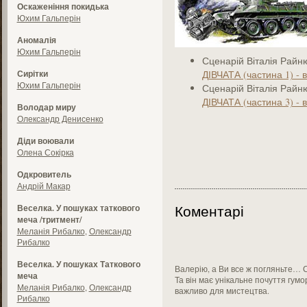
Оскаженіння покидька
Юхим Гальперін
Аномалія
Юхим Гальперін
Сценарій Віталія Рай
Сирітки
ДІВЧАТА (частина 1) - в
Юхим Гальперін
Сценарій Віталія Райн
ДІВЧАТА (частина 3) - в
Володар миру
Олександр Денисенко
Діди воювали
Олена Сокірка
Одкровитель
Андрій Макар
Коментарі
Веселка. У пошуках таткового
меча /тритмент/
Меланія Рибалко
,
Олександр
Рибалко
Веселка. У пошуках Таткового
Валерію, а Ви все ж погляньте… С
меча
Та він має унікальне почуття гумо
Меланія Рибалко
,
Олександр
важливо для мистецтва.
Рибалко