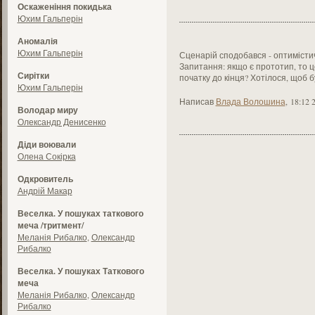
Оскаженіння покидька
Юхим Гальперін
Аномалія
Юхим Гальперін
Сценарій сподобався - оптимістич
Запитання: якщо є прототип, то ц
Сирітки
початку до кінця? Хотілося, щоб 
Юхим Гальперін
Написав
Влада Волошина
,
18:12 
Володар миру
Олександр Денисенко
Діди воювали
Олена Сокірка
Одкровитель
Андрій Макар
Веселка. У пошуках таткового
меча /тритмент/
Меланія Рибалко
,
Олександр
Рибалко
Веселка. У пошуках Таткового
меча
Меланія Рибалко
,
Олександр
Рибалко