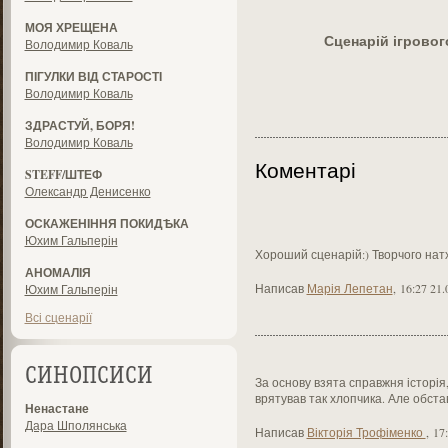
МОЯ ХРЕЩЕНА
Сценарій ігрово
Володимир Коваль
ПІГУЛКИ ВІД СТАРОСТІ
Володимир Коваль
ЗДРАСТУЙ, БОРЯ!
Володимир Коваль
Коментарі
STEFF/ШТЕФ
Олександр Денисенко
ОСКАЖЕНІННЯ ПОКИДѢКА
Юхим Гальперін
Хороший сценарій:) Творчого нат
АНОМАЛІЯ
Написав
Марія Лепетан
,
16:27 21.
Юхим Гальперін
Всі сценарії
СИНОПСИСИ
За основу взята справжня історія,
врятував так хлопчика. Але обстави
Ненастане
Дара Шполянська
Написав
Вікторія Трофіменко
,
17