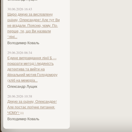
30.06.2026 16:43
Щиро дякую за висловлену
оцінку, Олександре! Але тут Ви
не вгадали. Поясню, чому. По-
перше, те, що Ви назвали
"ліні...
Володимир Коваль
29.06.2026 06:34
Єдине виправдання лінії Б —
показати метод і людяність
детектива та вийти на
фінальний мотив Голодомору
(хліб на меморіа...
Олександр Лущик
28.06.2026 10:38
Дякую за оцінку, Олександре!
Але постає логічне питання:
ЧОМУ? )))
Володимир Коваль