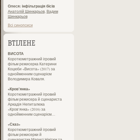
Олеся: інфільтрація бісів
Анатолій Шинкарьов
,
Вадим
Шинкарьов
Всі синопсиси
ВТІЛЕНЕ
ВИСОТА
Короткометражний ігровий
фільм режисерка Катерини
Коцюби «Висота» (2017) за
однойменним сценарієм
Володимира Коваля.
«Кров’янка»
Короткометражний ігровий
фільм режисера й сценариста
Аркадія Непиталюка
«Кров’янка» (2016) за
однойменним сценарієм…
«Сказ»
Короткометражний ігровий
фільм режисерки й
сценаристки Марисі Нікітюк та