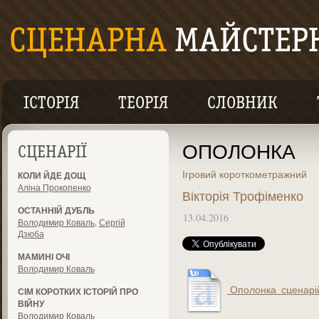
ІСТОРІЯ
ТЕОРІЯ
СЛОВНИК
ОПОЛОНКА
СЦЕНАРІЇ
Ігровий короткометражний
КОЛИ ЙДЕ ДОЩ
Аліна Прокопенко
Вікторія Трофіменко
ОСТАННІЙ ДУБЛЬ
13.04.2016
Володимир Коваль
,
Сергій
Дзюба
МАМИНІ ОЧІ
Володимир Коваль
Ополонка_сценарій
СІМ КОРОТКИХ ІСТОРІЙ ПРО
ВІЙНУ
Володимир Коваль