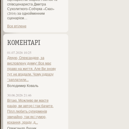
співсценариста Дмитра
Сухолиткого-Собчука «Сказ»
(2016) за однойменним
сценарієм…
Все втілене
КОМЕНТАРІ
01.07.2026 10:25
Дякую, Олександре, за
висловлену думку! Все має
право на життя. Але Ви знову
тут не вгадали. Чому одразу
"заплатили...
Володимир Коваль
30.06.2026 21:46
Вітаю. Можливо ви маєте
рацію, ви автор і так бачите.
Піпл любить суперменів
звичайно, так як і гумор,
кохання, зраду, д...
Олександр Лущик