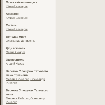
Оскаженіння покидька
Юхим Гальперін
Аномалія
Юхим Гальперін
Сирітки
Юхим Гальперін
Володар миру
Олександр Денисенко
Діди воювали
Олена Сокірка
Одкровитель
Андрій Макар
Веселка. У пошуках таткового
меча /тритмент/
Меланія Рибалко
,
Олександр
Рибалко
Веселка. У пошуках Таткового
меча
Меланія Рибалко
,
Олександр
Рибалко