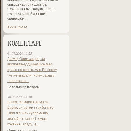
співсценариста Дмитра
Сухолиткого-Собчука «Сказ»
(2016) за однойменним
сценарієм…
Все втілене
КОМЕНТАРІ
01.07.2026 10:25
Дякую, Олександре, за
висловлену думку! Все має
право на життя. Але Ви знову
тут не вгадали. Чому одразу
"заплатили...
Володимир Коваль
30.06.2026 21:46
Вітаю. Можливо ви маєте
рацію, ви автор і так бачите.
Піпл любить суперменів
звичайно, так як і гумор,
кохання, зраду, д...
Олександр Лущик