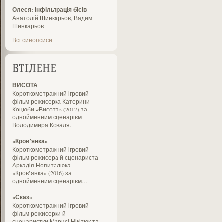
Олеся: інфільтрація бісів
Анатолій Шинкарьов
,
Вадим
Шинкарьов
Всі синопсиси
ВТІЛЕНЕ
ВИСОТА
Короткометражний ігровий
фільм режисерка Катерини
Коцюби «Висота» (2017) за
однойменним сценарієм
Володимира Коваля.
«Кров’янка»
Короткометражний ігровий
фільм режисера й сценариста
Аркадія Непиталюка
«Кров’янка» (2016) за
однойменним сценарієм…
«Сказ»
Короткометражний ігровий
фільм режисерки й
сценаристки Марисі Нікітюк та