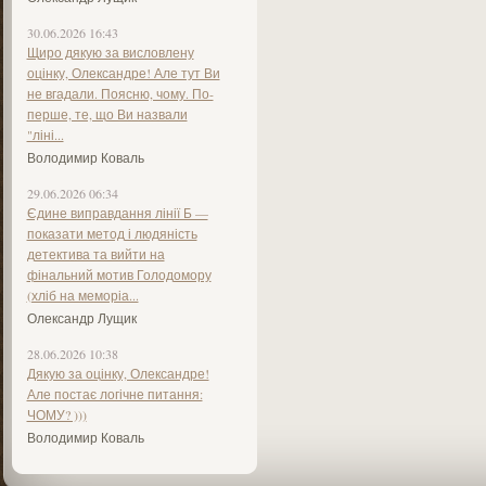
30.06.2026 16:43
Щиро дякую за висловлену
оцінку, Олександре! Але тут Ви
не вгадали. Поясню, чому. По-
перше, те, що Ви назвали
"ліні...
Володимир Коваль
29.06.2026 06:34
Єдине виправдання лінії Б —
показати метод і людяність
детектива та вийти на
фінальний мотив Голодомору
(хліб на меморіа...
Олександр Лущик
28.06.2026 10:38
Дякую за оцінку, Олександре!
Але постає логічне питання:
ЧОМУ? )))
Володимир Коваль