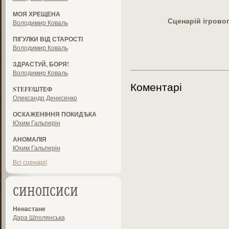
МОЯ ХРЕЩЕНА
Сценарій ігрово
Володимир Коваль
ПІГУЛКИ ВІД СТАРОСТІ
Володимир Коваль
ЗДРАСТУЙ, БОРЯ!
Володимир Коваль
Коментарі
STEFF/ШТЕФ
Олександр Денисенко
ОСКАЖЕНІННЯ ПОКИДѢКА
Юхим Гальперін
АНОМАЛІЯ
Юхим Гальперін
Всі сценарії
СИНОПСИСИ
Ненастане
Дара Шполянська