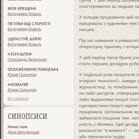
спостереження за людьми та
МОЯ ХРЕЩЕНА
Володимир Коваль
У коледжі продовжила цей на
працювала з художніми текс
ПІГУЛКИ ВІД СТАРОСТІ
Володимир Коваль
письма.
ЗДРАСТУЙ, БОРЯ!
Під час навчання в університ
Володимир Коваль
літературну практику з інте
STEFF/ШТЕФ
У цей період також брала уча
Олександр Денисенко
стало першим досвідом робот
ОСКАЖЕНІННЯ ПОКИДѢКА
У подальші роки працюючи в
Юхим Гальперін
інтернет технології), завжди
АНОМАЛІЯ
журналістиці, та телебаченні.
Юхим Гальперін
он-лайн ресурсів, співпрацю
Всі сценарії
лайн виданнями пишучі статті
сценаристами пишучі окремі д
працювала регіональною жур
СИНОПСИСИ
займалася пошуком тем, напи
участь у зйомках. Цей досві
Ненастане
реальністю “в моменті” — шви
Дара Шполянська
або переписати подію.