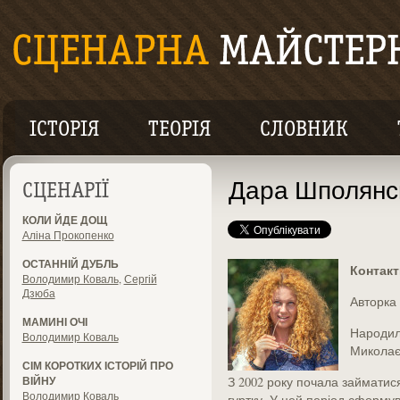
ІСТОРІЯ
ТЕОРІЯ
СЛОВНИК
Дара Шполянс
СЦЕНАРІЇ
КОЛИ ЙДЕ ДОЩ
Аліна Прокопенко
ОСТАННІЙ ДУБЛЬ
Контакт
Володимир Коваль
,
Сергій
Дзюба
Авторка 
МАМИНІ ОЧІ
Народила
Володимир Коваль
Миколає
СІМ КОРОТКИХ ІСТОРІЙ ПРО
ВІЙНУ
З 2002 року почала займатис
Володимир Коваль
гуртку. У цей період сформув