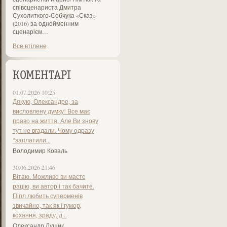
співсценариста Дмитра
Сухолиткого-Собчука «Сказ»
(2016) за однойменним
сценарієм…
Все втілене
КОМЕНТАРІ
01.07.2026 10:25
Дякую, Олександре, за
висловлену думку! Все має
право на життя. Але Ви знову
тут не вгадали. Чому одразу
"заплатили...
Володимир Коваль
30.06.2026 21:46
Вітаю. Можливо ви маєте
рацію, ви автор і так бачите.
Піпл любить суперменів
звичайно, так як і гумор,
кохання, зраду, д...
Олександр Лущик