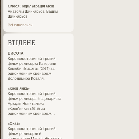
Олеся: інфільтрація бісів
Анатолій Шинкарьов
,
Вадим
Шинкарьов
Всі синопсиси
ВТІЛЕНЕ
ВИСОТА
Короткометражний ігровий
фільм режисерка Катерини
Коцюби «Висота» (2017) за
однойменним сценарієм
Володимира Коваля.
«Кров’янка»
Короткометражний ігровий
фільм режисера й сценариста
Аркадія Непиталюка
«Кров’янка» (2016) за
однойменним сценарієм…
«Сказ»
Короткометражний ігровий
фільм режисерки й
сценаристки Марисі Нікітюк та