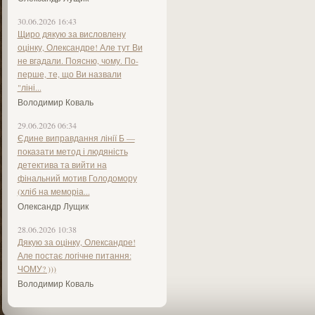
30.06.2026 16:43
Щиро дякую за висловлену
оцінку, Олександре! Але тут Ви
не вгадали. Поясню, чому. По-
перше, те, що Ви назвали
"ліні...
Володимир Коваль
29.06.2026 06:34
Єдине виправдання лінії Б —
показати метод і людяність
детектива та вийти на
фінальний мотив Голодомору
(хліб на меморіа...
Олександр Лущик
28.06.2026 10:38
Дякую за оцінку, Олександре!
Але постає логічне питання:
ЧОМУ? )))
Володимир Коваль