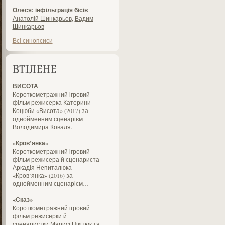
Олеся: інфільтрація бісів
Анатолій Шинкарьов
,
Вадим
Шинкарьов
Всі синопсиси
ВТІЛЕНЕ
ВИСОТА
Короткометражний ігровий
фільм режисерка Катерини
Коцюби «Висота» (2017) за
однойменним сценарієм
Володимира Коваля.
«Кров’янка»
Короткометражний ігровий
фільм режисера й сценариста
Аркадія Непиталюка
«Кров’янка» (2016) за
однойменним сценарієм…
«Сказ»
Короткометражний ігровий
фільм режисерки й
сценаристки Марисі Нікітюк та