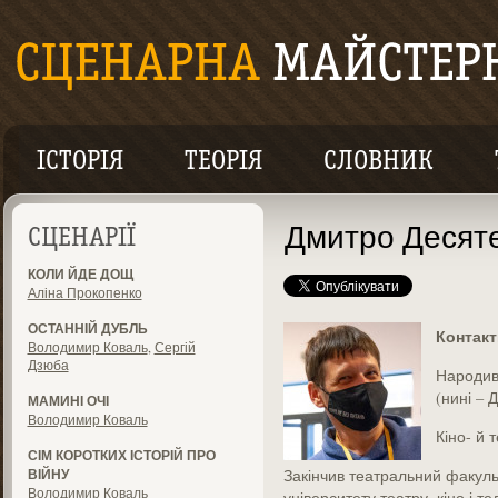
ІСТОРІЯ
ТЕОРІЯ
СЛОВНИК
Дмитро Десят
СЦЕНАРІЇ
КОЛИ ЙДЕ ДОЩ
Аліна Прокопенко
ОСТАННІЙ ДУБЛЬ
Контак
Володимир Коваль
,
Сергій
Дзюба
Народивс
(нині – Д
МАМИНІ ОЧІ
Володимир Коваль
Кіно- й 
СІМ КОРОТКИХ ІСТОРІЙ ПРО
ВІЙНУ
Закінчив театральний факуль
Володимир Коваль
університету театру, кіно і т