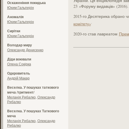
України. Ця енциклопедія за
Оскаженіння покидька
23 «Форуму видавців» (2016).
Юхим Гальперін
2015-го Десятерика обрано 
Аномалія
Юхим Гальперін
.
комітету»
Сирітки
2020-го став лавреатом
Прем
Юхим Гальперін
Володар миру
Олександр Денисенко
Діди воювали
Олена Сокірка
Одкровитель
Андрій Макар
Веселка. У пошуках таткового
меча /тритмент/
Меланія Рибалко
,
Олександр
Рибалко
Веселка. У пошуках Таткового
меча
Меланія Рибалко
,
Олександр
Рибалко