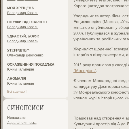
Карого (катедра театрознавс
МОЯ ХРЕЩЕНА
Володимир Коваль
Упорядник та автор більшости
Енциклопедія» (Москва, «Ульт
ПІГУЛКИ ВІД СТАРОСТІ
Володимир Коваль
мініатюр опубліковані у збірц
2000). Публікувався в журнал
ЗДРАСТУЙ, БОРЯ!
українських та російських газ
Володимир Коваль
Журналіст щоденної всеукраї
STEFF/ШТЕФ
інтерв'ю з кінорежисерами, 
Олександр Денисенко
ОСКАЖЕНІННЯ ПОКИДѢКА
2013 року працював у складі 
Юхим Гальперін
"Молодість"
.
АНОМАЛІЯ
Є членом Міжнародної федера
Юхим Гальперін
кандидатуру Десятерика схва
Всі сценарії
39 Монреальського кінофести
членом журі в історії цього к
СИНОПСИСИ
Ненастане
Працював над створенням а
Дара Шполянська
Культурний простір від А до Я