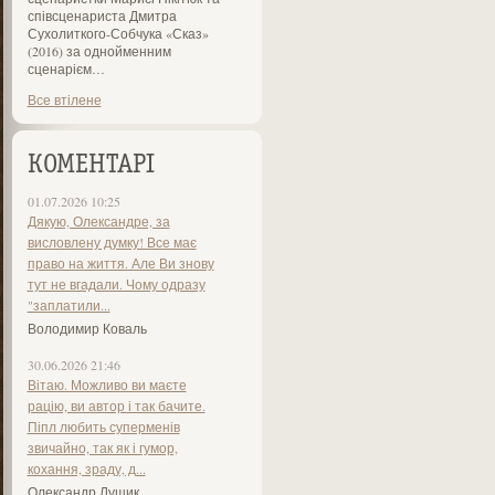
співсценариста Дмитра
Сухолиткого-Собчука «Сказ»
(2016) за однойменним
сценарієм…
Все втілене
КОМЕНТАРІ
01.07.2026 10:25
Дякую, Олександре, за
висловлену думку! Все має
право на життя. Але Ви знову
тут не вгадали. Чому одразу
"заплатили...
Володимир Коваль
30.06.2026 21:46
Вітаю. Можливо ви маєте
рацію, ви автор і так бачите.
Піпл любить суперменів
звичайно, так як і гумор,
кохання, зраду, д...
Олександр Лущик