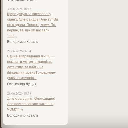
30.06.2026 16:43
Щиро дякую за висловлену
оцінку, Олександре! Але тут Ви
не вгадали. Поясню, чому. По-
перше, те, що Ви назвали
"ліні...
Володимир Коваль
29.06.2026 06:34
Єдине виправдання лінії Б —
показати метод і людяність
детектива та вийти на
фінальний мотив Голодомору
(хліб на меморіа...
Олександр Лущик
28.06.2026 10:38
Дякую за оцінку, Олександре!
Але постає логічне питання:
ЧОМУ? )))
Володимир Коваль