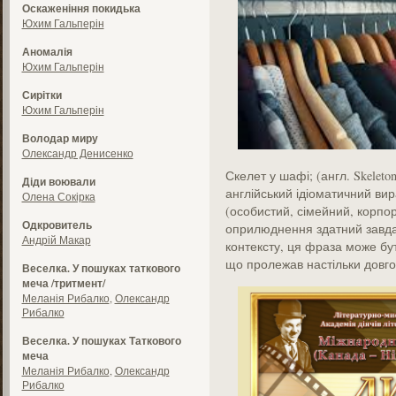
Оскаженіння покидька
Юхим Гальперін
Аномалія
Юхим Гальперін
Сирітки
Юхим Гальперін
Володар миру
Олександр Денисенко
Скелет у шафі; (англ. Skeleton 
Діди воювали
англійський ідіоматичний вир
Олена Сокірка
(особистий, сімейний, корпора
Одкровитель
оприлюднення здатний завдат
Андрій Макар
контексту, ця фраза може бут
що пролежав настільки довго,
Веселка. У пошуках таткового
меча /тритмент/
Меланія Рибалко
,
Олександр
Рибалко
Веселка. У пошуках Таткового
меча
Меланія Рибалко
,
Олександр
Рибалко