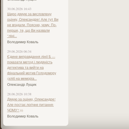
30.06.2026 16:43
Щиро дякую за висловлену
оцінку, Олександре! Але тут Ви
не вгадали. Поясню, чому. По-
перше, те, що Ви назвали
"ліні...
Володимир Коваль
29.06.2026 06:34
Єдине виправдання лінії Б —
показати метод і людяність
детектива та вийти на
фінальний мотив Голодомору
(хліб на меморіа...
Олександр Лущик
28.06.2026 10:38
Дякую за оцінку, Олександре!
Але постає логічне питання:
ЧОМУ? )))
Володимир Коваль