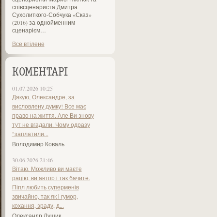
співсценариста Дмитра
Сухолиткого-Собчука «Сказ»
(2016) за однойменним
сценарієм…
Все втілене
КОМЕНТАРІ
01.07.2026 10:25
Дякую, Олександре, за
висловлену думку! Все має
право на життя. Але Ви знову
тут не вгадали. Чому одразу
"заплатили...
Володимир Коваль
30.06.2026 21:46
Вітаю. Можливо ви маєте
рацію, ви автор і так бачите.
Піпл любить суперменів
звичайно, так як і гумор,
кохання, зраду, д...
Олександр Лущик