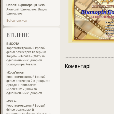
Олеся: інфільтрація бісів
Анатолій Шинкарьов
,
Вадим
Шинкарьов
Всі синопсиси
ВТІЛЕНЕ
ВИСОТА
Короткометражний ігровий
фільм режисерка Катерини
Коцюби «Висота» (2017) за
однойменним сценарієм
Володимира Коваля.
Коментарі
«Кров’янка»
Короткометражний ігровий
фільм режисера й сценариста
Аркадія Непиталюка
«Кров’янка» (2016) за
однойменним сценарієм…
«Сказ»
Короткометражний ігровий
фільм режисерки й
сценаристки Марисі Нікітюк та