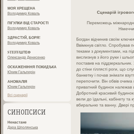
МОЯ ХРЕЩЕНА
Сценарій ігрово
Володимир Коваль
Переможець міжнародног
ПІГУЛКИ ВІД СТАРОСТІ
Володимир Коваль
Німеччи
ЗДРАСТУЙ, БОРЯ!
Богдан відчинив своїм ключем
Володимир Коваль
Ввімкнув світло. Спробував 
теками з документами, на п
STEFF/ШТЕФ
вислизнув з його руки і шльоп
Олександр Денисенко
поставив на піддзеркальник. 
ОСКАЖЕНІННЯ ПОКИДѢКА
до стіни гіллясті роги, що сл
Юхим Гальперін
банкетку і почав знімати взу
перепочити. Він обвів очима 
АНОМАЛІЯ
Юхим Гальперін
приватний будинок належав ще
Добротний красивий будинок.
Всі сценарії
вели до їдальні, кабінету та к
вбиральню та ванну. Двері пр
СИНОПСИСИ
Ненастане
Дара Шполянська