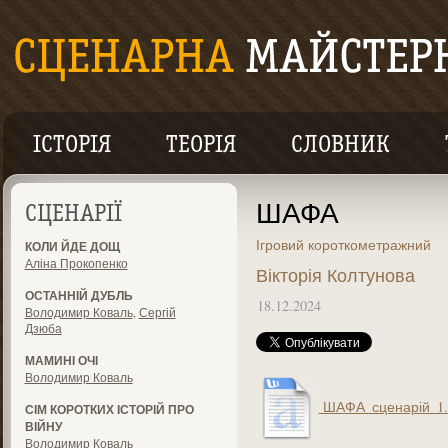
ІСТОРІЯ
ТЕОРІЯ
СЛОВНИК
ШАФА
СЦЕНАРІЇ
Ігровий короткометражний
КОЛИ ЙДЕ ДОЩ
Аліна Прокопенко
Вікторія Колтунова
ОСТАННІЙ ДУБЛЬ
18.12.2024
Володимир Коваль
,
Сергій
Дзюба
МАМИНІ ОЧІ
Володимир Коваль
ШАФА_сценарій_1.
СІМ КОРОТКИХ ІСТОРІЙ ПРО
ВІЙНУ
Володимир Коваль