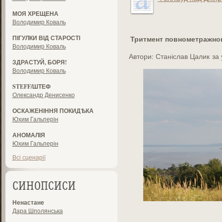
МОЯ ХРЕЩЕНА
Володимир Коваль
ПІГУЛКИ ВІД СТАРОСТІ
Тритмент повнометражног
Володимир Коваль
Автори: Станіслав Цалик за
ЗДРАСТУЙ, БОРЯ!
Володимир Коваль
STEFF/ШТЕФ
Олександр Денисенко
ОСКАЖЕНІННЯ ПОКИДѢКА
Юхим Гальперін
АНОМАЛІЯ
Юхим Гальперін
Всі сценарії
СИНОПСИСИ
Ненастане
Дара Шполянська