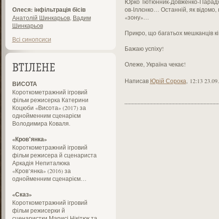
Юрко Тютюнник-Довженко-Парад
Олеся: інфільтрація бісів
ов-Іллєнко… Останній, як відомо,
«зону»…
Анатолій Шинкарьов
,
Вадим
Шинкарьов
Прикро, що багатьох мешканців кі
Всі синопсиси
Бажаю успіху!
Олеже, Україна чекає!
ВТІЛЕНЕ
Написав
Юрій Сорока
,
12:13 23.09
ВИСОТА
Короткометражний ігровий
фільм режисерка Катерини
Коцюби «Висота» (2017) за
однойменним сценарієм
Володимира Коваля.
«Кров’янка»
Короткометражний ігровий
фільм режисера й сценариста
Аркадія Непиталюка
«Кров’янка» (2016) за
однойменним сценарієм…
«Сказ»
Короткометражний ігровий
фільм режисерки й
сценаристки Марисі Нікітюк та