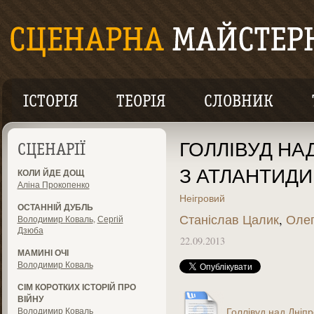
ІСТОРІЯ
ТЕОРІЯ
СЛОВНИК
ГОЛЛІВУД НА
СЦЕНАРІЇ
З АТЛАНТИДИ
КОЛИ ЙДЕ ДОЩ
Аліна Прокопенко
Неігровий
ОСТАННІЙ ДУБЛЬ
Станіслав Цалик
,
Олег
Володимир Коваль
,
Сергій
Дзюба
22.09.2013
МАМИНІ ОЧІ
Володимир Коваль
СІМ КОРОТКИХ ІСТОРІЙ ПРО
ВІЙНУ
Володимир Коваль
Голлівуд над Дніпр