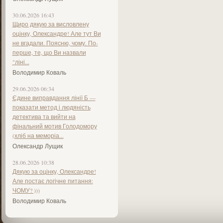
30.06.2026 16:43
Щиро дякую за висловлену
оцінку, Олександре! Але тут Ви
не вгадали. Поясню, чому. По-
перше, те, що Ви назвали
"ліні...
Володимир Коваль
29.06.2026 06:34
Єдине виправдання лінії Б —
показати метод і людяність
детектива та вийти на
фінальний мотив Голодомору
(хліб на меморіа...
Олександр Лущик
28.06.2026 10:38
Дякую за оцінку, Олександре!
Але постає логічне питання:
ЧОМУ? )))
Володимир Коваль