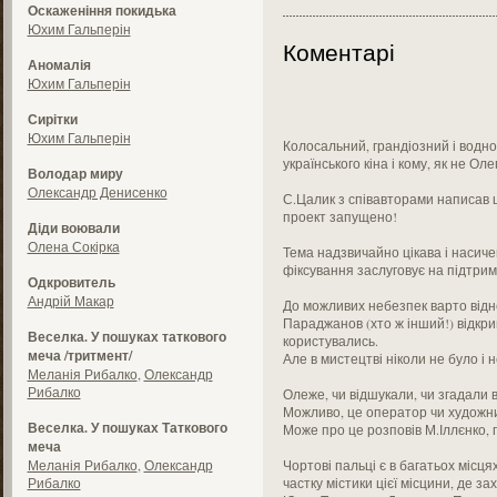
Оскаженіння покидька
Юхим Гальперін
Коментарі
Аномалія
Юхим Гальперін
Сирітки
Юхим Гальперін
Колосальний, грандіозний і водно
українського кіна і кому, як не О
Володар миру
Олександр Денисенко
С.Цалик з співавторами написав 
проект запущено!
Діди воювали
Олена Сокірка
Тема надзвичайно цікава і насиче
фіксування заслуговує на підтримк
Одкровитель
Андрій Макар
До можливих небезпек варто відне
Параджанов (хто ж інший!) відкрив
Веселка. У пошуках таткового
користувались.
меча /тритмент/
Але в мистецтві ніколи не було і 
Меланія Рибалко
,
Олександр
Рибалко
Олеже, чи відшукали, чи згадали в
Можливо, це оператор чи художник
Веселка. У пошуках Таткового
Може про це розповів М.Іллєнко, 
меча
Меланія Рибалко
,
Олександр
Чортові пальці є в багатьох місця
Рибалко
частку містики цієї місцини, де з