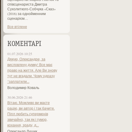
співсценариста Дмитра
Сухолиткого-Собчука «Сказ»
(2016) за однойменним
сценарієм…
Все втілене
КОМЕНТАРІ
01.07.2026 10:25
Дякую, Олександре, за
висловлену думку! Все має
право на життя. Але Ви знову
тут не вгадали. Чому одразу
"заплатили...
Володимир Коваль
30.06.2026 21:46
Вітаю. Можливо ви маєте
рацію, ви автор і так бачите.
Піпл любить суперменів
звичайно, так як і гумор,
кохання, зраду, д...
Олександр Лущик