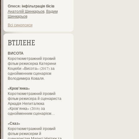
Олеся: інфільтрація бісів
Анатолій Шинкарьов
,
Вадим
Шинкарьов
Всі синопсиси
ВТІЛЕНЕ
ВИСОТА
Короткометражний ігровий
фільм режисерка Катерини
Коцюби «Висота» (2017) за
однойменним сценарієм
Володимира Коваля.
«Кров’янка»
Короткометражний ігровий
фільм режисера й сценариста
Аркадія Непиталюка
«Кров’янка» (2016) за
однойменним сценарієм…
«Сказ»
Короткометражний ігровий
фільм режисерки й
сценаристки Марисі Нікітюк та