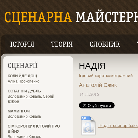
ІСТОРІЯ
ТЕОРІЯ
СЛОВНИК
НАДІЯ
СЦЕНАРІЇ
Ігровий короткометражний
КОЛИ ЙДЕ ДОЩ
Аліна Прокопенко
Анатолій Єжик
ОСТАННІЙ ДУБЛЬ
14.11.2016
Володимир Коваль
,
Сергій
Дзюба
МАМИНІ ОЧІ
Володимир Коваль
Надія_сценарій.do
СІМ КОРОТКИХ ІСТОРІЙ ПРО
ВІЙНУ
Володимир Коваль