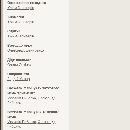
Оскаженіння покидька
Юхим Гальперін
Аномалія
Юхим Гальперін
Сирітки
Юхим Гальперін
Володар миру
Олександр Денисенко
Діди воювали
Олена Сокірка
Одкровитель
Андрій Макар
Веселка. У пошуках таткового
меча /тритмент/
Меланія Рибалко
,
Олександр
Рибалко
Веселка. У пошуках Таткового
меча
Меланія Рибалко
,
Олександр
Рибалко