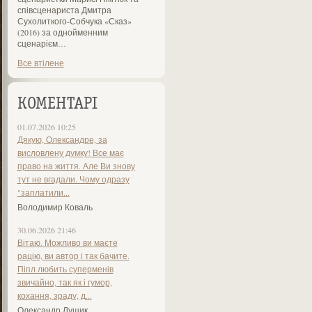
співсценариста Дмитра
Сухолиткого-Собчука «Сказ»
(2016) за однойменним
сценарієм…
Все втілене
КОМЕНТАРІ
01.07.2026 10:25
Дякую, Олександре, за
висловлену думку! Все має
право на життя. Але Ви знову
тут не вгадали. Чому одразу
"заплатили...
Володимир Коваль
30.06.2026 21:46
Вітаю. Можливо ви маєте
рацію, ви автор і так бачите.
Піпл любить суперменів
звичайно, так як і гумор,
кохання, зраду, д...
Олександр Лущик