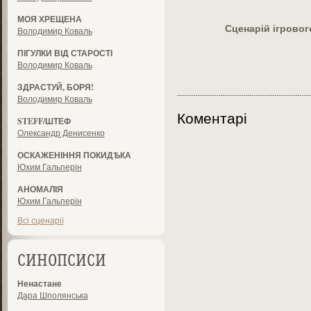
МОЯ ХРЕЩЕНА
Сценарій ігрово
Володимир Коваль
ПІГУЛКИ ВІД СТАРОСТІ
Володимир Коваль
ЗДРАСТУЙ, БОРЯ!
Володимир Коваль
Коментарі
STEFF/ШТЕФ
Олександр Денисенко
ОСКАЖЕНІННЯ ПОКИДѢКА
Юхим Гальперін
АНОМАЛІЯ
Юхим Гальперін
Всі сценарії
СИНОПСИСИ
Ненастане
Дара Шполянська