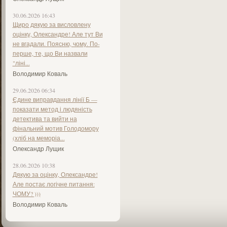
30.06.2026 16:43
Щиро дякую за висловлену
оцінку, Олександре! Але тут Ви
не вгадали. Поясню, чому. По-
перше, те, що Ви назвали
"ліні...
Володимир Коваль
29.06.2026 06:34
Єдине виправдання лінії Б —
показати метод і людяність
детектива та вийти на
фінальний мотив Голодомору
(хліб на меморіа...
Олександр Лущик
28.06.2026 10:38
Дякую за оцінку, Олександре!
Але постає логічне питання:
ЧОМУ? )))
Володимир Коваль