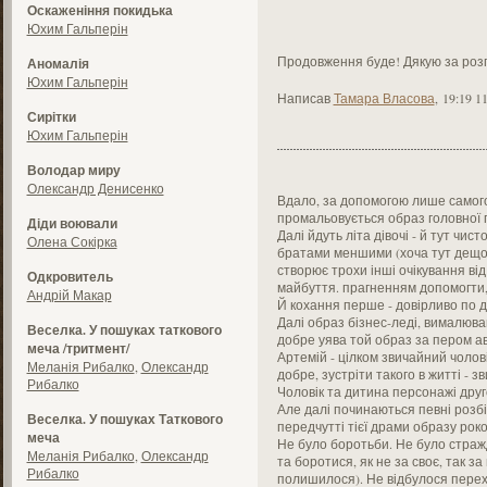
Оскаженіння покидька
Юхим Гальперін
Продовження буде! Дякую за роз
Аномалія
Юхим Гальперін
Написав
Тамара Власова
,
19:19 1
Сирітки
Юхим Гальперін
Володар миру
Олександр Денисенко
Вдало, за допомогою лише самого
промальовується образ головної ге
Діди воювали
Далі йдуть літа дівочі - й тут чис
Олена Сокірка
братами меншими (хоча тут дещо 
створює трохи інші очікування від
Одкровитель
майбуття. прагненням допомогти, 
Андрій Макар
Й кохання перше - довірливо по д
Далі образ бізнес-леді, вималюва
Веселка. У пошуках таткового
добре уява той образ за пером а
меча /тритмент/
Артемій - цілком звичайний чолов
Меланія Рибалко
,
Олександр
добре, зустріти такого в житті - зв
Рибалко
Чоловік та дитина персонажі друг
Але далі починаються певні розбі
Веселка. У пошуках Таткового
передчутті тієї драми образу роко
меча
Не було боротьби. Не було страж
Меланія Рибалко
,
Олександр
та боротися, як не за своє, так з
Рибалко
полишилося). Не відбулося перехо