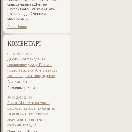
співсценариста Дмитра
Сухолиткого-Собчука «Сказ»
(2016) за однойменним
сценарієм…
Все втілене
КОМЕНТАРІ
01.07.2026 10:25
Дякую, Олександре, за
висловлену думку! Все має
право на життя. Але Ви знову
тут не вгадали. Чому одразу
"заплатили...
Володимир Коваль
30.06.2026 21:46
Вітаю. Можливо ви маєте
рацію, ви автор і так бачите.
Піпл любить суперменів
звичайно, так як і гумор,
кохання, зраду, д...
Олександр Лущик