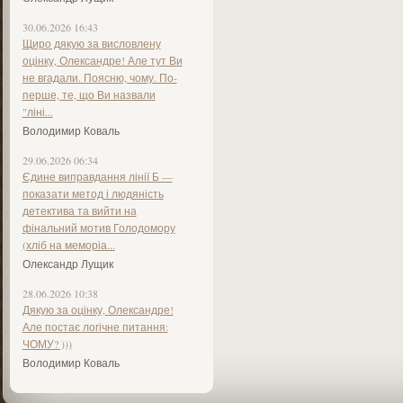
30.06.2026 16:43
Щиро дякую за висловлену
оцінку, Олександре! Але тут Ви
не вгадали. Поясню, чому. По-
перше, те, що Ви назвали
"ліні...
Володимир Коваль
29.06.2026 06:34
Єдине виправдання лінії Б —
показати метод і людяність
детектива та вийти на
фінальний мотив Голодомору
(хліб на меморіа...
Олександр Лущик
28.06.2026 10:38
Дякую за оцінку, Олександре!
Але постає логічне питання:
ЧОМУ? )))
Володимир Коваль