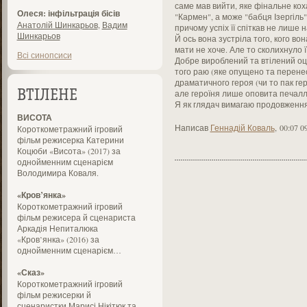
саме мав вийти, яке фінальне коха
Олеся: інфільтрація бісів
"Кармен", а може "бабця Ізергіль"
Анатолій Шинкарьов
,
Вадим
причому успіх її спіткав не лише на 
Шинкарьов
Й ось вона зустріла того, кого во
мати не хоче. Але то сколихнуло її
Всі синопсиси
Добре вироблений та втілений оце
того раю (яке опущено та перенесе
драматичного героя (чи то пак геро
але героїня лише оповита печаллю
ВТІЛЕНЕ
Я як глядач вимагаю продовження!
ВИСОТА
Написав
Геннадій Коваль
,
00:07 0
Короткометражний ігровий
фільм режисерка Катерини
Коцюби «Висота» (2017) за
однойменним сценарієм
Володимира Коваля.
«Кров’янка»
Короткометражний ігровий
фільм режисера й сценариста
Аркадія Непиталюка
«Кров’янка» (2016) за
однойменним сценарієм…
«Сказ»
Короткометражний ігровий
фільм режисерки й
сценаристки Марисі Нікітюк та