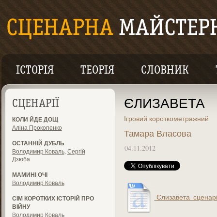
ІСТОРІЯ
ТЕОРІЯ
СЛОВНИК
ЄЛИЗАВЕТА
СЦЕНАРІЇ
Ігровий короткометражний
КОЛИ ЙДЕ ДОЩ
Аліна Прокопенко
Тамара Власова
ОСТАННІЙ ДУБЛЬ
04.11.2012
Володимир Коваль
,
Сергій
Дзюба
МАМИНІ ОЧІ
Володимир Коваль
Єлизавета_сценарі
СІМ КОРОТКИХ ІСТОРІЙ ПРО
ВІЙНУ
Володимир Коваль