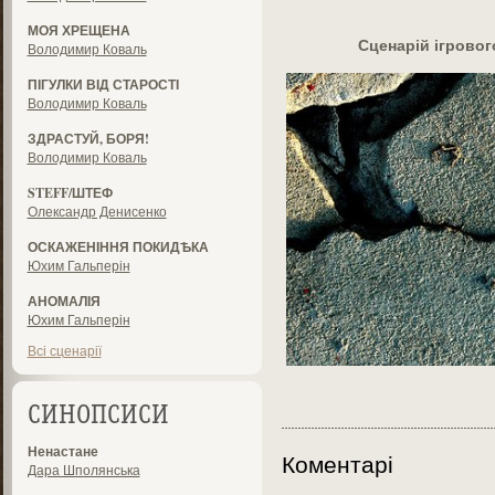
МОЯ ХРЕЩЕНА
Сценарій ігрово
Володимир Коваль
ПІГУЛКИ ВІД СТАРОСТІ
Володимир Коваль
ЗДРАСТУЙ, БОРЯ!
Володимир Коваль
STEFF/ШТЕФ
Олександр Денисенко
ОСКАЖЕНІННЯ ПОКИДѢКА
Юхим Гальперін
АНОМАЛІЯ
Юхим Гальперін
Всі сценарії
СИНОПСИСИ
Ненастане
Коментарі
Дара Шполянська