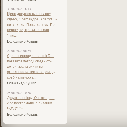
30.06.2026 16:43
Щиро дякую за висловлену
оцінку, Олександре! Але тут Ви
не вгадали. Поясню, чому. По-
перше, те, що Ви назвали
"ліні...
Володимир Коваль
29.06.2026 06:34
Єдине виправдання лінії Б —
показати метод і людяність
детектива та вийти на
фінальний мотив Голодомору
(хліб на меморіа...
Олександр Лущик
28.06.2026 10:38
Дякую за оцінку, Олександре!
Але постає логічне питання:
ЧОМУ? )))
Володимир Коваль