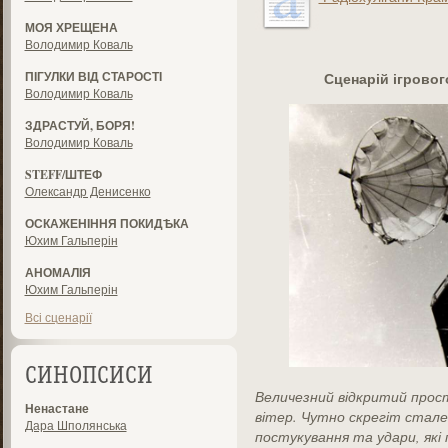
МОЯ ХРЕЩЕНА
Володимир Коваль
ПІГУЛКИ ВІД СТАРОСТІ
Сценарій ігрово
Володимир Коваль
ЗДРАСТУЙ, БОРЯ!
Володимир Коваль
STEFF/ШТЕФ
Олександр Денисенко
ОСКАЖЕНІННЯ ПОКИДѢКА
Юхим Гальперін
АНОМАЛІЯ
Юхим Гальперін
Всі сценарії
СИНОПСИСИ
Величезний відкритий прост
Ненастане
вітер. Чутно скрегіт сталев
Дара Шполянська
постукування та удари, як