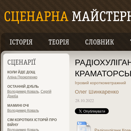
ІСТОРІЯ
ТЕОРІЯ
СЛОВНИК
РАДІОХУЛІГА
СЦЕНАРІЇ
КРАМАТОРСЬ
КОЛИ ЙДЕ ДОЩ
Аліна Прокопенко
Ігровий короткометражний
ОСТАННІЙ ДУБЛЬ
Олег Шинкаренко
Володимир Коваль
,
Сергій
Дзюба
28.10.2022
МАМИНІ ОЧІ
Володимир Коваль
СІМ КОРОТКИХ ІСТОРІЙ ПРО
ВІЙНУ
Володимир Коваль
Радіохулігани Крам