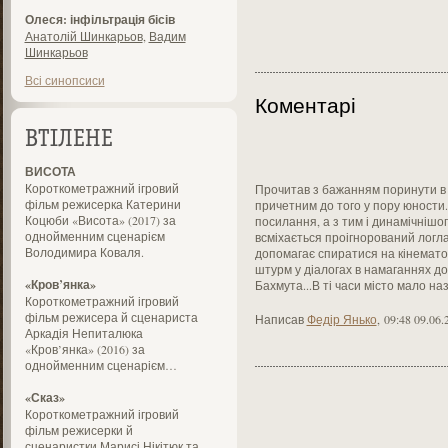
Олеся: інфільтрація бісів
Анатолій Шинкарьов
,
Вадим
Шинкарьов
Всі синопсиси
Коментарі
ВТІЛЕНЕ
ВИСОТА
Короткометражний ігровий
Прочитав з бажанням поринути в т
фільм режисерка Катерини
причетним до того у пору юности..
Коцюби «Висота» (2017) за
посилання, а з тим і динамічнішого
однойменним сценарієм
всміхається проігнорований лог
Володимира Коваля.
допомагає спиратися на кінемато
штурм у діалогах в намаганнях до
«Кров’янка»
Бахмута...В ті часи місто мало наз
Короткометражний ігровий
фільм режисера й сценариста
Написав
Федір Янько
,
09:48 09.06.
Аркадія Непиталюка
«Кров’янка» (2016) за
однойменним сценарієм…
«Сказ»
Короткометражний ігровий
фільм режисерки й
сценаристки Марисі Нікітюк та