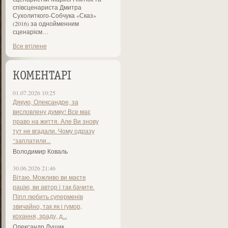
співсценариста Дмитра
Сухолиткого-Собчука «Сказ»
(2016) за однойменним
сценарієм…
Все втілене
КОМЕНТАРІ
01.07.2026 10:25
Дякую, Олександре, за
висловлену думку! Все має
право на життя. Але Ви знову
тут не вгадали. Чому одразу
"заплатили...
Володимир Коваль
30.06.2026 21:46
Вітаю. Можливо ви маєте
рацію, ви автор і так бачите.
Піпл любить суперменів
звичайно, так як і гумор,
кохання, зраду, д...
Олександр Лущик