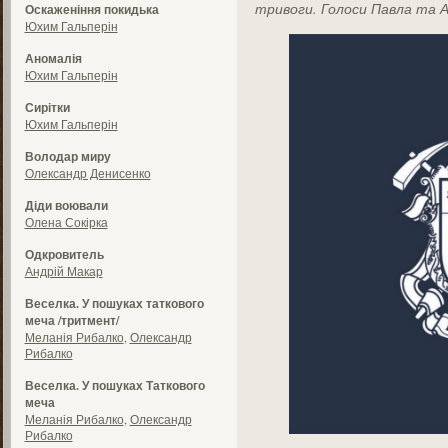
тривоги. Голоси Павла та А
Оскаженіння покидька
Юхим Гальперін
Аномалія
Юхим Гальперін
Сирітки
Юхим Гальперін
Володар миру
Олександр Денисенко
Діди воювали
Олена Сокірка
Одкровитель
Андрій Макар
Веселка. У пошуках таткового
меча /тритмент/
Меланія Рибалко
,
Олександр
Рибалко
Веселка. У пошуках Таткового
меча
Меланія Рибалко
,
Олександр
Рибалко