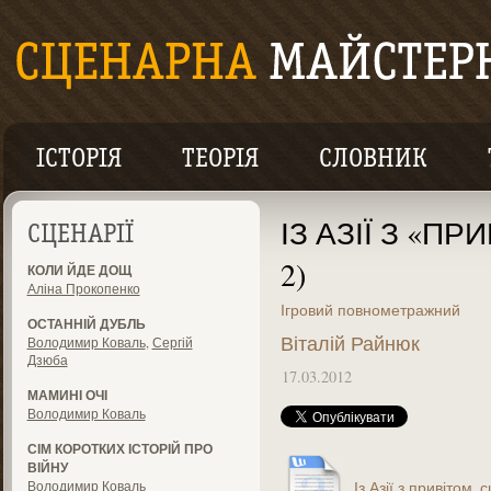
ІСТОРІЯ
ТЕОРІЯ
СЛОВНИК
ІЗ АЗІЇ З «ПР
СЦЕНАРІЇ
2)
КОЛИ ЙДЕ ДОЩ
Аліна Прокопенко
Ігровий повнометражний
ОСТАННІЙ ДУБЛЬ
Віталій Райнюк
Володимир Коваль
,
Сергій
Дзюба
17.03.2012
МАМИНІ ОЧІ
Володимир Коваль
СІМ КОРОТКИХ ІСТОРІЙ ПРО
ВІЙНУ
Володимир Коваль
Із Азії з привітом_с