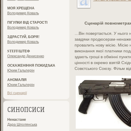
МОЯ ХРЕЩЕНА
Володимир Коваль
ПІГУЛКИ ВІД СТАРОСТІ
Сценарій повнометраж
Володимир Коваль
…Він повертається. У нього н
ЗДРАСТУЙ, БОРЯ!
завдяки продюсерам-ненажера
Володимир Коваль
провалить нову місію. Місію 
виконання якої платники под
STEFF/ШТЕФ
Олександр Денисенко
здають гроші в обмінні пункти
цінності в окремо взятій Схі
ОСКАЖЕНІННЯ ПОКИДѢКА
Совєтського Союзу. Фільм від 
Юхим Гальперін
АНОМАЛІЯ
Юхим Гальперін
Всі сценарії
СИНОПСИСИ
Ненастане
Дара Шполянська