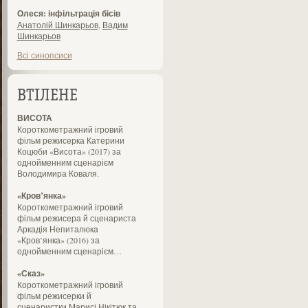
Олеся: інфільтрація бісів
Анатолій Шинкарьов
,
Вадим
Шинкарьов
Всі синопсиси
ВТІЛЕНЕ
ВИСОТА
Короткометражний ігровий
фільм режисерка Катерини
Коцюби «Висота» (2017) за
однойменним сценарієм
Володимира Коваля.
«Кров’янка»
Короткометражний ігровий
фільм режисера й сценариста
Аркадія Непиталюка
«Кров’янка» (2016) за
однойменним сценарієм…
«Сказ»
Короткометражний ігровий
фільм режисерки й
сценаристки Марисі Нікітюк та