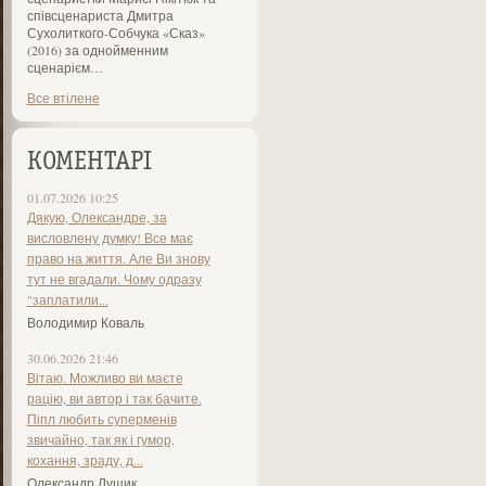
співсценариста Дмитра
Сухолиткого-Собчука «Сказ»
(2016) за однойменним
сценарієм…
Все втілене
КОМЕНТАРІ
01.07.2026 10:25
Дякую, Олександре, за
висловлену думку! Все має
право на життя. Але Ви знову
тут не вгадали. Чому одразу
"заплатили...
Володимир Коваль
30.06.2026 21:46
Вітаю. Можливо ви маєте
рацію, ви автор і так бачите.
Піпл любить суперменів
звичайно, так як і гумор,
кохання, зраду, д...
Олександр Лущик