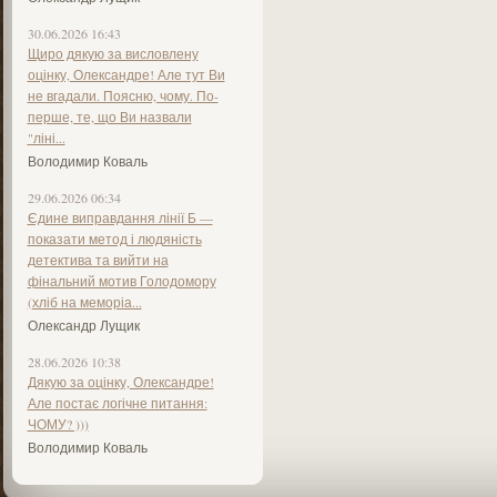
30.06.2026 16:43
Щиро дякую за висловлену
оцінку, Олександре! Але тут Ви
не вгадали. Поясню, чому. По-
перше, те, що Ви назвали
"ліні...
Володимир Коваль
29.06.2026 06:34
Єдине виправдання лінії Б —
показати метод і людяність
детектива та вийти на
фінальний мотив Голодомору
(хліб на меморіа...
Олександр Лущик
28.06.2026 10:38
Дякую за оцінку, Олександре!
Але постає логічне питання:
ЧОМУ? )))
Володимир Коваль