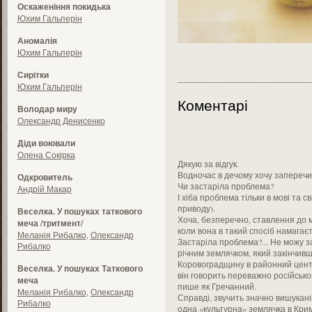
Оскаженіння покидька
Юхим Гальперін
Аномалія
Юхим Гальперін
Сирітки
Юхим Гальперін
Коментарі
Володар миру
Олександр Денисенко
Діди воювали
Олена Сокірка
Дякую за відгук.
Водночас в дечому хочу заперечи
Одкровитель
Чи застаріла проблема?
Андрій Макар
І хіба проблема тільки в мові та с
приводу).
Веселка. У пошуках таткового
Хоча, безперечно, ставлення до м
меча /тритмент/
коли вона в такий спосіб намагає
Меланія Рибалко
,
Олександр
Застаріла проблема?... Не можу за
Рибалко
річним землячком, який закінчивш
Коровоградщину в районний центр
Веселка. У пошуках Таткового
він говорить переважно російсько
меча
пише як Гречанний.
Меланія Рибалко
,
Олександр
Справді, звучить значно вишуканіш
Рибалко
одна «культурна» землячка в Кри