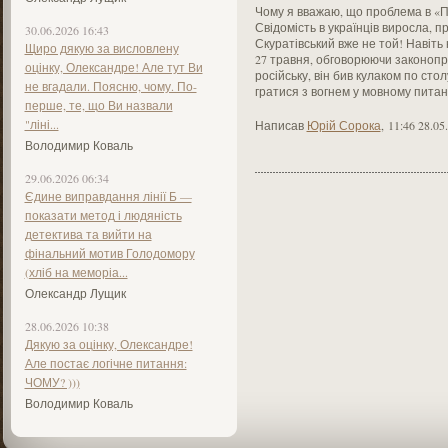
Чому я вважаю, що проблема в «П
Свідомість в українців виросла, п
30.06.2026 16:43
Скуратівський вже не той! Навіть
Щиро дякую за висловлену
27 травня, обговорюючи законопро
оцінку, Олександре! Але тут Ви
російську, він бив кулаком по сто
не вгадали. Поясню, чому. По-
гратися з вогнем у мовному питан
перше, те, що Ви назвали
"ліні...
Написав
Юрій Сорока
,
11:46 28.05
Володимир Коваль
29.06.2026 06:34
Єдине виправдання лінії Б —
показати метод і людяність
детектива та вийти на
фінальний мотив Голодомору
(хліб на меморіа...
Олександр Лущик
28.06.2026 10:38
Дякую за оцінку, Олександре!
Але постає логічне питання:
ЧОМУ? )))
Володимир Коваль