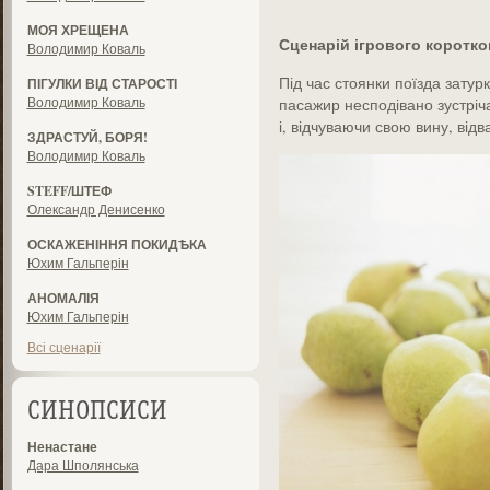
МОЯ ХРЕЩЕНА
Сценарій ігрового коротк
Володимир Коваль
Під час стоянки поїзда зату
ПІГУЛКИ ВІД СТАРОСТІ
Володимир Коваль
пасажир несподівано зустріча
і, відчуваючи свою вину, від
ЗДРАСТУЙ, БОРЯ!
Володимир Коваль
STEFF/ШТЕФ
Олександр Денисенко
ОСКАЖЕНІННЯ ПОКИДѢКА
Юхим Гальперін
АНОМАЛІЯ
Юхим Гальперін
Всі сценарії
СИНОПСИСИ
Ненастане
Дара Шполянська