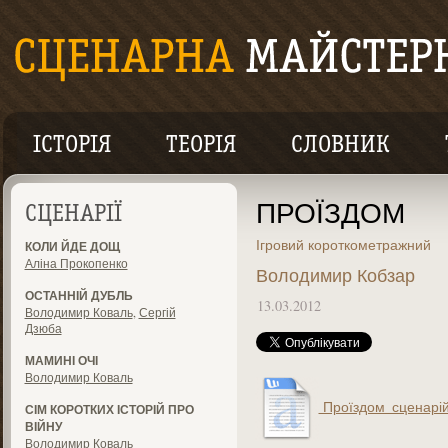
ІСТОРІЯ
ТЕОРІЯ
СЛОВНИК
ПРОЇЗДОМ
СЦЕНАРІЇ
Ігровий короткометражний
КОЛИ ЙДЕ ДОЩ
Аліна Прокопенко
Володимир Кобзар
ОСТАННІЙ ДУБЛЬ
13.03.2012
Володимир Коваль
,
Сергій
Дзюба
МАМИНІ ОЧІ
Володимир Коваль
Проїздом_сценарій
СІМ КОРОТКИХ ІСТОРІЙ ПРО
ВІЙНУ
Володимир Коваль