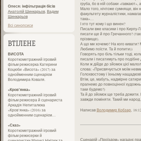
груба, бо в ній собаки «гавкают», а
Олеся: інфільтрація бісів
Мало того, нічтоже сумняще, він н
Анатолій Шинкарьов
,
Вадим
факультету журналістики, намагав
Шинкарьов
така»…
І хто тут кому і що винен?
Всі синопсиси
Писали вже класики і про Кирпу-
писати ще й про Гречанного? (так
прізвище).
ВТІЛЕНЕ
А що ми хочемо? На кого кивати? 
Любимо поїсти. Та й попити))
ВИСОТА
Говорять про біль тільки тоді, ко
писали і писатимуть про подібне 
Короткометражний ігровий
Коли ж дійде до зйомок цієї малол
фільм режисерка Катерини
слова: «Присвячується моїм невм
Коцюби «Висота» (2017) за
Голохвостому і їхньому нащадков
однойменним сценарієм
Втім, це, мабуть, надмірне сатири
Володимира Коваля.
прагнемо до повноцінної художньо
таки будемо?)
«Кров’янка»
Та й до зйомок ще треба дожити. Б
Короткометражний ігровий
завжди поміняти. Такий ми народ.
фільм режисера й сценариста
Аркадія Непиталюка
«Кров’янка» (2016) за
Написав
Володимир Кобзар
,
16:1
однойменним сценарієм…
«Сказ»
Короткометражний ігровий
фільм режисерки й
Сценарій «Проїздом» нагадує правд
сценаристки Марисі Нікітюк та