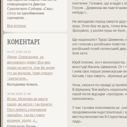
поетичне. Головне, що в кадрі є г
співсценариста Дмитра
Гоголя – Довженка ми пам’ятаємо і
Сухолиткого-Собчука «Сказ»
небудь?».
(2016) за однойменним
сценарієм…
Не випадково перед смертю діду 
Все втілене
груш. Отих бер чи дуль, точну кіль
Зрозуміло, у росіян груш не було
Ще націоналіст Тарас Шевченко, к
КОМЕНТАРІ
очі і описав у російських повістях
російський голий селянський двір
01.07.2026 10:25
біля хати.
Дякую, Олександре, за
висловлену думку! Все має
Юрій Іллєнко, хоч і кінооператор,
кіностудії Василь Цвіркунов. От і
право на життя. Але Ви знову
і зняв своє перше режисерське кі
тут не вгадали. Чому одразу
батьків, і про смерть. «Криниця д
"заплатили...
Володимир Коваль
Хоча, сказати по-правді ці пробл
В.Шукшина.Теж мабуть націоналіст
30.06.2026 21:46
герой після відсидки «проїздом» 
признаючись.
Вітаю. Можливо ви маєте
рацію, ви автор і так бачите.
У нас тусовка пояснювала це «за
Піпл любить суперменів
продовженням індустріалізації і зр
звичайно, так як і гумор,
мистецтвознавства В.Скуратівськи
кохання, зраду, д...
ладу».
Олександр Лущик