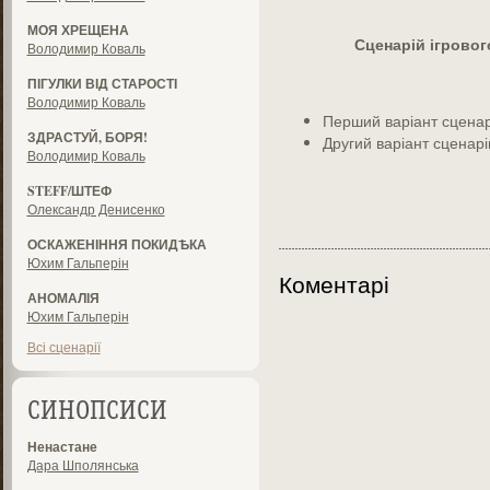
МОЯ ХРЕЩЕНА
Сценарій ігрово
Володимир Коваль
ПІГУЛКИ ВІД СТАРОСТІ
Володимир Коваль
Перший варіант сцена
ЗДРАСТУЙ, БОРЯ!
Другий варіант сценар
Володимир Коваль
STEFF/ШТЕФ
Олександр Денисенко
ОСКАЖЕНІННЯ ПОКИДѢКА
Юхим Гальперін
Коментарі
АНОМАЛІЯ
Юхим Гальперін
Всі сценарії
СИНОПСИСИ
Ненастане
Дара Шполянська