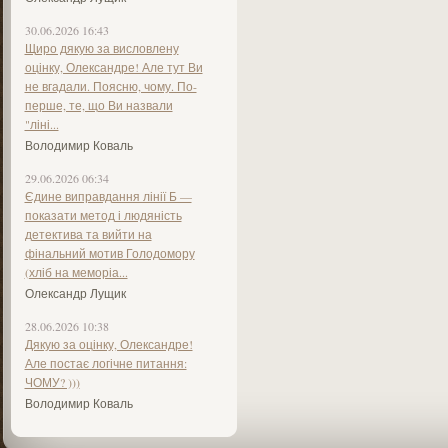
30.06.2026 16:43
Щиро дякую за висловлену
оцінку, Олександре! Але тут Ви
не вгадали. Поясню, чому. По-
перше, те, що Ви назвали
"ліні...
Володимир Коваль
29.06.2026 06:34
Єдине виправдання лінії Б —
показати метод і людяність
детектива та вийти на
фінальний мотив Голодомору
(хліб на меморіа...
Олександр Лущик
28.06.2026 10:38
Дякую за оцінку, Олександре!
Але постає логічне питання:
ЧОМУ? )))
Володимир Коваль