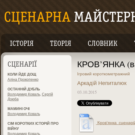
ІСТОРІЯ
ТЕОРІЯ
СЛОВНИК
КРОВ’ЯНКА (ва
СЦЕНАРІЇ
Ігровий короткометражний
КОЛИ ЙДЕ ДОЩ
Аліна Прокопенко
Аркадій Непиталюк
ОСТАННІЙ ДУБЛЬ
03.10.2015
Володимир Коваль
,
Сергій
Дзюба
МАМИНІ ОЧІ
Володимир Коваль
Кров'янка_сценарій 
СІМ КОРОТКИХ ІСТОРІЙ ПРО
ВІЙНУ
Володимир Коваль