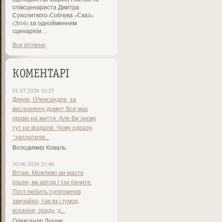
співсценариста Дмитра
Сухолиткого-Собчука «Сказ»
(2016) за однойменним
сценарієм…
Все втілене
КОМЕНТАРІ
01.07.2026 10:25
Дякую, Олександре, за
висловлену думку! Все має
право на життя. Але Ви знову
тут не вгадали. Чому одразу
"заплатили...
Володимир Коваль
30.06.2026 21:46
Вітаю. Можливо ви маєте
рацію, ви автор і так бачите.
Піпл любить суперменів
звичайно, так як і гумор,
кохання, зраду, д...
Олександр Лущик