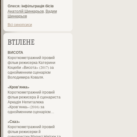
Олеся: інфільтрація бісів
Анатолій Шинкарьов
,
Вадим
Шинкарьов
Всі синопсиси
ВТІЛЕНЕ
ВИСОТА
Короткометражний ігровий
фільм режисерка Катерини
Коцюби «Висота» (2017) за
однойменним сценарієм
Володимира Коваля.
«Кров’янка»
Короткометражний ігровий
фільм режисера й сценариста
Аркадія Непиталюка
«Кров’янка» (2016) за
однойменним сценарієм…
«Сказ»
Короткометражний ігровий
фільм режисерки й
сценаристки Марисі Нікітюк та