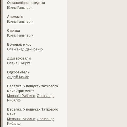
Оскаженіння покидька
Юхим Гальперін
Аномалія
Юхим Гальперін
Сирітки
Юхим Гальперін
Володар миру
Олександр Денисенко
Діди воювали
Олена Сокірка
Одкровитель
Андрій Макар
Веселка. У пошуках таткового
меча /тритмент/
Меланія Рибалко
,
Олександр
Рибалко
Веселка. У пошуках Таткового
меча
Меланія Рибалко
,
Олександр
Рибалко