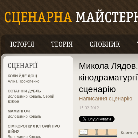
ІСТОРІЯ
ТЕОРІЯ
СЛОВНИК
Микола Лядов
СЦЕНАРІЇ
кінодраматургії
КОЛИ ЙДЕ ДОЩ
Аліна Прокопенко
сценарію
ОСТАННІЙ ДУБЛЬ
Володимир Коваль
,
Сергій
Написання сценарію
Дзюба
15.02.2012
МАМИНІ ОЧІ
Володимир Коваль
СІМ КОРОТКИХ ІСТОРІЙ ПРО
ВІЙНУ
Книга сц
Володимир Коваль