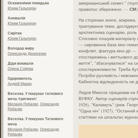
американський сюжет."
(тут 
Оскаженіння покидька
Юхим Гальперін
СМ
правопис збережено. —
)
Аномалія
На сторінках книги, зокрема
Юхим Гальперін
трактування теми, досліджує
архітектоніка сценарію, роль
Сирітки
Стосовно пошуків матеріалу 
Юхим Гальперін
— сировинна база кіно-темат
Володар миру
конфлікт, фактура кіно-дії —
Олександр Денисенко
спостережень і життьового до
життя", "збагачуватися" на 
Діди воювали
Олена Сокірка
спостережливости. Треба бу
Потрібні рухливість і невга
Одкровитель
Кабінетна відлюдненість не д
Андрій Макар
Лядов Микола працював на Ял
Веселка. У пошуках таткового
ВУФКУ. Автор сценаріїв стрі
меча /тритмент/
Меланія Рибалко
,
Олександр
1926), "Каламуть" (реж. Георг
Рибалко
"Одна ніч" (1927), "Останній 
статтями на шпальтах журна
Веселка. У пошуках Таткового
меча
Меланія Рибалко
,
Олександр
Рибалко