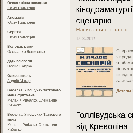
Оскаженіння покидька
кінодраматургії
Юхим Гальперін
сценарію
Аномалія
Юхим Гальперін
Написання сценарію
Сирітки
Юхим Гальперін
15.02.2012
Володар миру
Спираючи
Олександр Денисенко
як радян
Діди воювали
знайомит
Олена Сокірка
кінемат
складно 
Одкровитель
застосов
Андрій Макар
Веселка. У пошуках таткового
Детальн
меча /тритмент/
Меланія Рибалко
,
Олександр
Рибалко
Голлівудська 
Веселка. У пошуках Таткового
меча
від Креволіна
Меланія Рибалко
,
Олександр
Рибалко