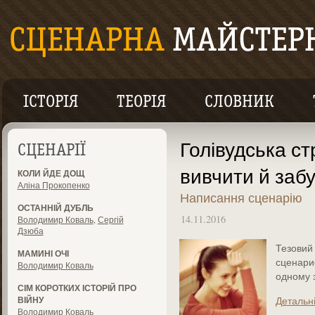
ІСТОРІЯ
ТЕОРІЯ
СЛОВНИК
Голівудська ст
СЦЕНАРІЇ
вивчити й заб
КОЛИ ЙДЕ ДОЩ
Аліна Прокопенко
Написання сценарію
ОСТАННІЙ ДУБЛЬ
14.11.2016
Володимир Коваль
,
Сергій
Дзюба
Тезовий 
МАМИНІ ОЧІ
сценари
Володимир Коваль
одному з
СІМ КОРОТКИХ ІСТОРІЙ ПРО
ВІЙНУ
Детальн
Володимир Коваль