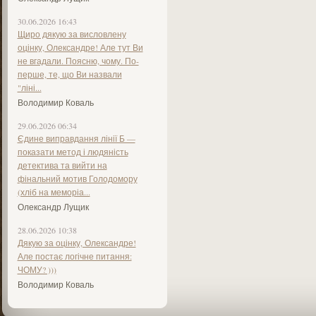
30.06.2026 16:43
Щиро дякую за висловлену
оцінку, Олександре! Але тут Ви
не вгадали. Поясню, чому. По-
перше, те, що Ви назвали
"ліні...
Володимир Коваль
29.06.2026 06:34
Єдине виправдання лінії Б —
показати метод і людяність
детектива та вийти на
фінальний мотив Голодомору
(хліб на меморіа...
Олександр Лущик
28.06.2026 10:38
Дякую за оцінку, Олександре!
Але постає логічне питання:
ЧОМУ? )))
Володимир Коваль