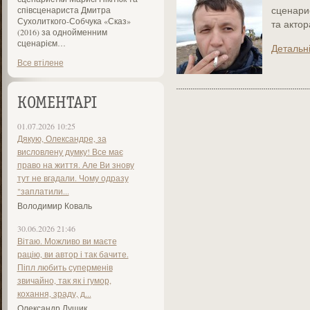
сценарис
співсценариста Дмитра
Сухолиткого-Собчука «Сказ»
та актор
(2016) за однойменним
сценарієм…
Детальн
Все втілене
КОМЕНТАРІ
01.07.2026 10:25
Дякую, Олександре, за
висловлену думку! Все має
право на життя. Але Ви знову
тут не вгадали. Чому одразу
"заплатили...
Володимир Коваль
30.06.2026 21:46
Вітаю. Можливо ви маєте
рацію, ви автор і так бачите.
Піпл любить суперменів
звичайно, так як і гумор,
кохання, зраду, д...
Олександр Лущик