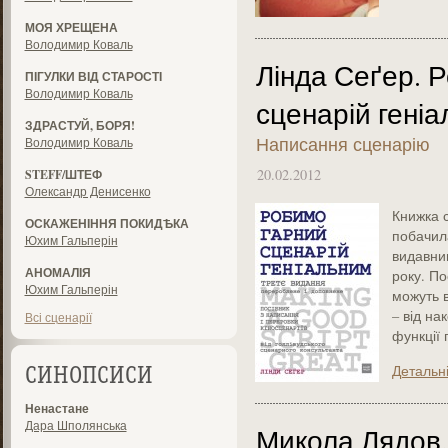
МОЯ ХРЕЩЕНА
Володимир Коваль
Лінда Сеґер. 
ПІГУЛКИ ВІД СТАРОСТІ
Володимир Коваль
сценарій гені
ЗДРАСТУЙ, БОРЯ!
Написання сценарію
Володимир Коваль
20.02.2012
STEFF/ШТЕФ
Олександр Денисенко
Книжка 
ОСКАЖЕНІННЯ ПОКИДѢКА
побачила
Юхим Гальперін
видавниц
АНОМАЛІЯ
року. По
Юхим Гальперін
можуть в
– від на
Всі сценарії
функції 
Детальн
СИНОПСИСИ
Ненастане
Дара Шполянська
Микола Лядов