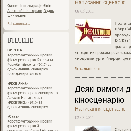
Написання сценарію
Олеся: інфільтрація бісів
Анатолій Шинкарьов
,
Вадим
08.05.2011
Шинкарьов
Протягом
Всі синопсиси
в Україн
проводи
ВТІЛЕНЕ
KOЛО (19
цього пр
ВИСОТА
кінокритик і режисер. Зокре
Короткометражний ігровий
кінодраматурга Річарда Крево
фільм режисерка Катерини
Коцюби «Висота» (2017) за
Детальніше »
однойменним сценарієм
Володимира Коваля.
«Кров’янка»
Деякі вимоги 
Короткометражний ігровий
фільм режисера й сценариста
кіносценарію
Аркадія Непиталюка
«Кров’янка» (2016) за
однойменним сценарієм…
Написання сценарію
«Сказ»
02.03.2011
Короткометражний ігровий
фільм режисерки й
Скільки 
сценаристки Марисі Нікітюк та