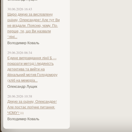
30.06.2026 16:43
Щиро дякую за висловлену
оцінку, Олександре! Але тут Ви
не вгадали. Поясню, чому. По-
перше, те, що Ви назвали
"ліні...
Володимир Коваль
29.06.2026 06:34
Єдине виправдання лінії Б —
показати метод і людяність
детектива та вийти на
фінальний мотив Голодомору
(хліб на меморіа...
Олександр Лущик
28.06.2026 10:38
Дякую за оцінку, Олександре!
Але постає логічне питання:
ЧОМУ? )))
Володимир Коваль