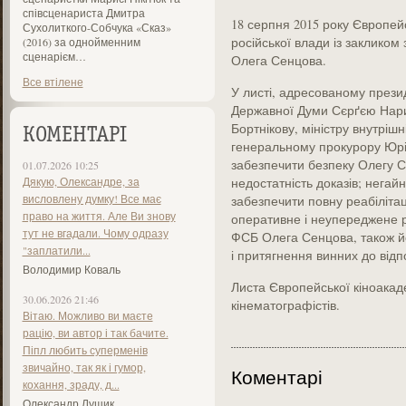
співсценариста Дмитра
18 серпня 2015 року Європей
Сухолиткого-Собчука «Сказ»
російської влади із закликом
(2016) за однойменним
сценарієм…
Олега Сенцова.
Все втілене
У листі, адресованому презид
Державної Думи Сєрґєю Нари
Бортнікову, міністру внутріш
КОМЕНТАРІ
генеральному прокурору Юрі
забезпечити безпеку Олегу С
01.07.2026 10:25
Дякую, Олександре, за
недостатність доказів; негай
висловлену думку! Все має
забезпечити повну реабілітац
право на життя. Але Ви знову
оперативне і неупереджене р
тут не вгадали. Чому одразу
ФСБ Олега Сенцова, також йо
"заплатили...
і притягнення винних до відп
Володимир Коваль
Листа Європейської кіноакаде
30.06.2026 21:46
кінематографістів.
Вітаю. Можливо ви маєте
рацію, ви автор і так бачите.
Піпл любить суперменів
звичайно, так як і гумор,
Коментарі
кохання, зраду, д...
Олександр Лущик