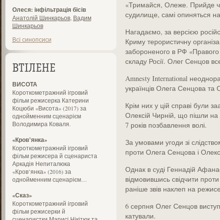
«Тримайся, Олеже. Прийде час
Олеся: інфільтрація бісів
судилище, самі опиняться на
Анатолій Шинкарьов
,
Вадим
Шинкарьов
Нагадаємо, за версією російс
Всі синопсиси
Криму терористичну організа
забороненого в РФ «Правого 
складу Росії. Олег Сенцов вс
ВТІЛЕНЕ
Amnesty International неодно
ВИСОТА
українців Олега Сенцова та
Короткометражний ігровий
фільм режисерка Катерини
Крім них у цій справі були з
Коцюби «Висота» (2017) за
Олексій Чирній, що пішли на 
однойменним сценарієм
Володимира Коваля.
7 років позбавлення волі.
«Кров’янка»
За умовами угоди зі слідство
Короткометражний ігровий
проти Олега Сенцова і Олек
фільм режисера й сценариста
Аркадія Непиталюка
Однак в суді Геннадій Афана
«Кров’янка» (2016) за
відмовившись свідчити проти
однойменним сценарієм…
раніше звів наклеп на режис
«Сказ»
Короткометражний ігровий
6 серпня Олег Сенцов виступив
фільм режисерки й
катували.
сценаристки Марисі Нікітюк та