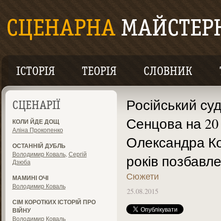
ІСТОРІЯ
ТЕОРІЯ
СЛОВНИК
Російський су
СЦЕНАРІЇ
Сенцова на 20 
КОЛИ ЙДЕ ДОЩ
Аліна Прокопенко
Олександра Ко
ОСТАННІЙ ДУБЛЬ
Володимир Коваль
,
Сергій
років позбавле
Дзюба
Сюжети
МАМИНІ ОЧІ
Володимир Коваль
25.08.2015
СІМ КОРОТКИХ ІСТОРІЙ ПРО
ВІЙНУ
Володимир Коваль