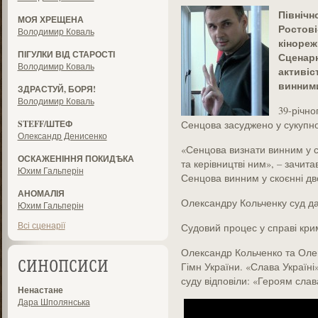
Північн
МОЯ ХРЕЩЕНА
Ростові
Володимир Коваль
кінореж
ПІГУЛКИ ВІД СТАРОСТІ
Сценарн
Володимир Коваль
активіс
винними
ЗДРАСТУЙ, БОРЯ!
Володимир Коваль
39-річно
STEFF/ШТЕФ
Сенцова засуджено у сукупнос
Олександр Денисенко
«Сенцова визнати винним у с
ОСКАЖЕНІННЯ ПОКИДѢКА
та керівництві ним», – зачит
Юхим Гальперін
Сенцова винним у скоєнні дво
АНОМАЛІЯ
Олександру Кольченку суд дав
Юхим Гальперін
Всі сценарії
Судовий процес у справі кри
Олександр Кольченко та Олег
СИНОПСИСИ
Гімн України. «Слава Україні»
суду відповіли: «Героям слав
Ненастане
Дара Шполянська