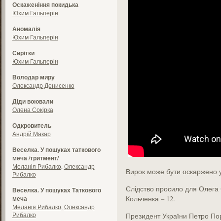
Оскаженіння покидька
Юхим Гальперін
Аномалія
Юхим Гальперін
Сирітки
Юхим Гальперін
Володар миру
Олександр Денисенко
Діди воювали
Олена Сокірка
Одкровитель
Андрій Макар
Веселка. У пошуках таткового
меча /тритмент/
Меланія Рибалко
,
Олександр
Вирок може бути оскаржено 
Рибалко
Слідство просило для Олега
Веселка. У пошуках Таткового
Кольченка – 12.
меча
Меланія Рибалко
,
Олександр
Рибалко
Президент України Петро Пор