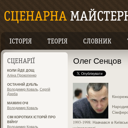
ІСТОРІЯ
ТЕОРІЯ
СЛОВНИК
Олег Сенцов
СЦЕНАРІЇ
КОЛИ ЙДЕ ДОЩ
Аліна Прокопенко
ОСТАННІЙ ДУБЛЬ
Володимир Коваль
,
Сергій
Дзюба
Кінореж
МАМИНІ ОЧІ
Народивс
Володимир Коваль
Сімферо
СІМ КОРОТКИХ ІСТОРІЙ ПРО
ВІЙНУ
1993-1998: Навчався в Київс
Володимир Коваль
університеті.