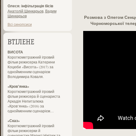
Олеся: інфільтрація бісів
Анатолій Шинкарьов
,
Вадим
Шинкарьов
Розмова з Олегом Сенц
Чорноморської телера
Всі синопсиси
ВТІЛЕНЕ
ВИСОТА
Короткометражний ігровий
фільм режисерка Катерини
Коцюби «Висота» (2017) за
однойменним сценарієм
Володимира Коваля.
«Кров’янка»
Короткометражний ігровий
фільм режисера й сценариста
Аркадія Непиталюка
«Кров’янка» (2016) за
однойменним сценарієм…
«Сказ»
Короткометражний ігровий
фільм режисерки й
сценаристки Марисі Нікітюк та