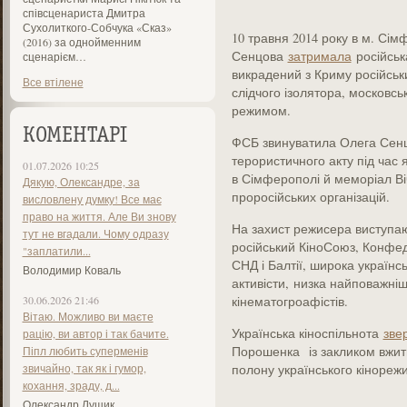
співсценариста Дмитра
Сухолиткого-Собчука «Сказ»
10 травня 2014 року в м. Сі
(2016) за однойменним
Сенцова
затримала
російськ
сценарієм…
викрадений з Криму російсь
Все втілене
слідчого ізолятора, московсь
режимом.
КОМЕНТАРІ
ФСБ звинуватила Олега Сенц
терористичного акту під час 
01.07.2026 10:25
в Сімферополі й меморіал Ві
Дякую, Олександре, за
проросійських організацій.
висловлену думку! Все має
право на життя. Але Ви знову
На захист режисера виступаю
тут не вгадали. Чому одразу
російський КіноСоюз, Конфеде
"заплатили...
СНД і Балтії, широка українсь
Володимир Коваль
активісти, низка найповажніш
30.06.2026 21:46
кінематогроафістів.
Вітаю. Можливо ви маєте
Українська кіноспільнота
зве
рацію, ви автор і так бачите.
Порошенка із закликом вжит
Піпл любить суперменів
звичайно, так як і гумор,
полону українського кінореж
кохання, зраду, д...
Олександр Лущик