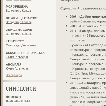
МОЯ ХРЕЩЕНА
Сценарна й режисерська ф
Володимир Коваль
2008: «Добре ловитьс
ПІГУЛКИ ВІД СТАРОСТІ
рыбка-бананка», корот
Володимир Коваль
2009: «Ріг бика»
/ «Рог
ЗДРАСТУЙ, БОРЯ!
2011: «Гамер»
, повном
Володимир Коваль
- учасник 42 Київськог
програма
STEFF/ШТЕФ
- учасник 41 Роттердам
Олександр Денисенко
позаконкурсна програ
ОСКАЖЕНІННЯ ПОКИДѢКА
- конкурсна програма 1
Юхим Гальперін
Спеціальний приз Ґільді
- конкурсна програма 1
АНОМАЛІЯ
- Українська конкурсн
Юхим Гальперін
(2012): Приз Міжнародн
Всі сценарії
Спеціальний диплом ж
2013 –...
: «Носоріг»,
іг
завершений у виробниц
СИНОПСИСИ
- проект кінострічки ви
Ненастане
(пітчинґів) на низці м
Дара Шполянська
- проект кінострічки ви