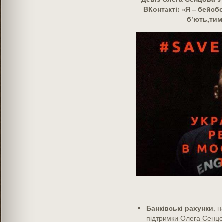
ВКонтакті: «Я – бейсб
б'ють,тим
Банківські рахунки
, 
підтримки Олега Сенцо