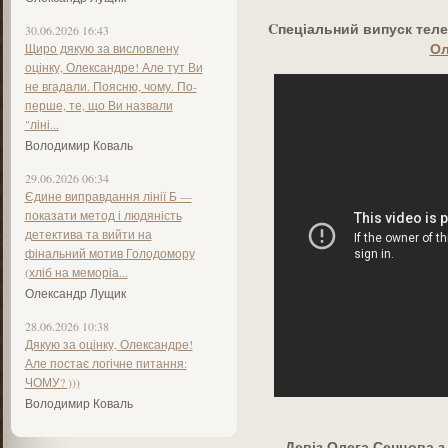
C
пеціальний випуск тел
30.06.2026 16:43
Ол
Щиро дякую за висловлену
оцінку, Олександре! Але тут Ви
не вгадали. Поясню, чому. По-
перше, те, що Ви назвали
"ліні...
Володимир Коваль
29.06.2026 06:34
Єдине виправдання лінії Б —
показати метод і людяність
детектива та вийти на
фінальний мотив Голодомору
(хліб на меморіа...
Олександр Лущик
28.06.2026 10:38
Дякую за оцінку, Олександре!
Але постає логічне питання:
ЧОМУ? )))
Володимир Коваль
Девіз Олега Сенцова з