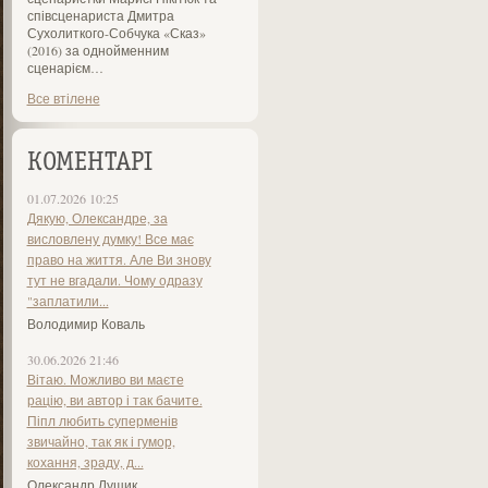
співсценариста Дмитра
Сухолиткого-Собчука «Сказ»
(2016) за однойменним
сценарієм…
Все втілене
КОМЕНТАРІ
01.07.2026 10:25
Дякую, Олександре, за
висловлену думку! Все має
право на життя. Але Ви знову
тут не вгадали. Чому одразу
"заплатили...
Володимир Коваль
30.06.2026 21:46
Вітаю. Можливо ви маєте
рацію, ви автор і так бачите.
Піпл любить суперменів
звичайно, так як і гумор,
кохання, зраду, д...
Олександр Лущик