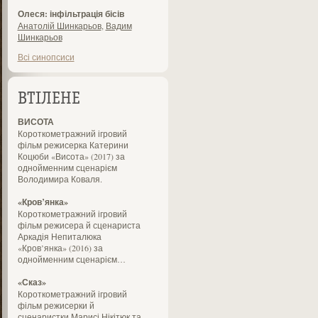
Олеся: інфільтрація бісів
Анатолій Шинкарьов
,
Вадим
Шинкарьов
Всі синопсиси
ВТІЛЕНЕ
ВИСОТА
Короткометражний ігровий
фільм режисерка Катерини
Коцюби «Висота» (2017) за
однойменним сценарієм
Володимира Коваля.
«Кров’янка»
Короткометражний ігровий
фільм режисера й сценариста
Аркадія Непиталюка
«Кров’янка» (2016) за
однойменним сценарієм…
«Сказ»
Короткометражний ігровий
фільм режисерки й
сценаристки Марисі Нікітюк та