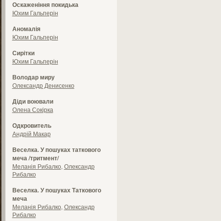
Оскаженіння покидька
Юхим Гальперін
Аномалія
Юхим Гальперін
Сирітки
Юхим Гальперін
Володар миру
Олександр Денисенко
Діди воювали
Олена Сокірка
Одкровитель
Андрій Макар
Веселка. У пошуках таткового
меча /тритмент/
Меланія Рибалко
,
Олександр
Рибалко
Веселка. У пошуках Таткового
меча
Меланія Рибалко
,
Олександр
Рибалко