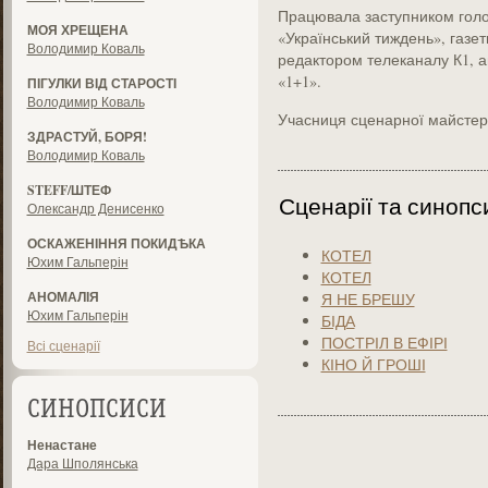
Працювала заступником голо
МОЯ ХРЕЩЕНА
«Український тиждень», газе
Володимир Коваль
редактором телеканалу К1, 
«1+1».
ПІГУЛКИ ВІД СТАРОСТІ
Володимир Коваль
Учасниця сценарної майстерн
ЗДРАСТУЙ, БОРЯ!
Володимир Коваль
STEFF/ШТЕФ
Сценарії та синопс
Олександр Денисенко
ОСКАЖЕНІННЯ ПОКИДѢКА
КОТЕЛ
Юхим Гальперін
КОТЕЛ
АНОМАЛІЯ
Я НЕ БРЕШУ
Юхим Гальперін
БІДА
ПОСТРІЛ В ЕФІРІ
Всі сценарії
КІНО Й ГРОШІ
СИНОПСИСИ
Ненастане
Дара Шполянська