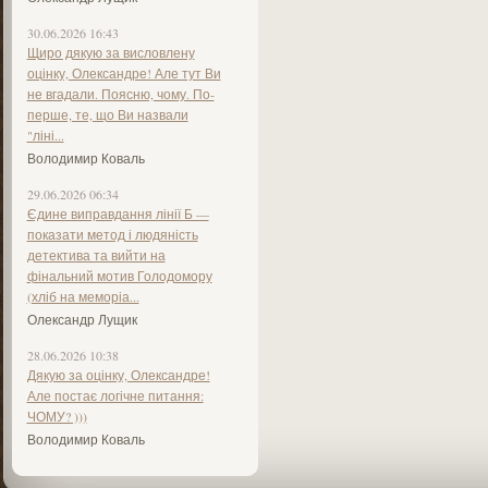
30.06.2026 16:43
Щиро дякую за висловлену
оцінку, Олександре! Але тут Ви
не вгадали. Поясню, чому. По-
перше, те, що Ви назвали
"ліні...
Володимир Коваль
29.06.2026 06:34
Єдине виправдання лінії Б —
показати метод і людяність
детектива та вийти на
фінальний мотив Голодомору
(хліб на меморіа...
Олександр Лущик
28.06.2026 10:38
Дякую за оцінку, Олександре!
Але постає логічне питання:
ЧОМУ? )))
Володимир Коваль