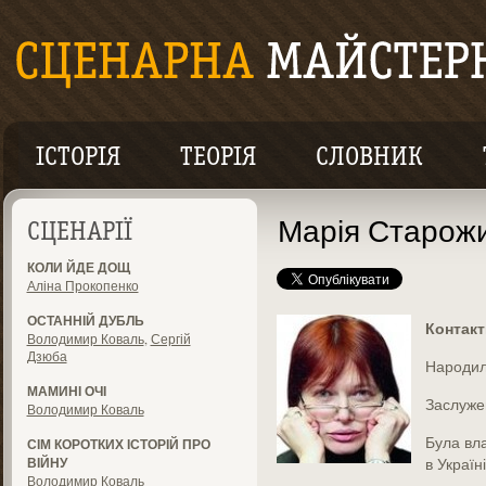
ІСТОРІЯ
ТЕОРІЯ
СЛОВНИК
Марія Старож
СЦЕНАРІЇ
КОЛИ ЙДЕ ДОЩ
Аліна Прокопенко
ОСТАННІЙ ДУБЛЬ
Контакт
Володимир Коваль
,
Сергій
Дзюба
Народила
МАМИНІ ОЧІ
Заслуже
Володимир Коваль
Була вл
СІМ КОРОТКИХ ІСТОРІЙ ПРО
ВІЙНУ
в Україн
Володимир Коваль