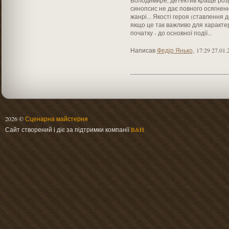
Володимире, детектив краще розр
синопсис не дає повного осягненн
жанрі... Якості героя (ставлення 
якщо це так важливо для характе
початку - до основної події...
Написав
Федір Янько
,
17:29 27.01.
2026 ©
Сценарна майстерня
Сайт створений і діє за підтримки компанії
B&H