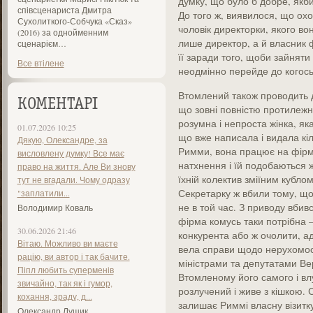
думку, що було б добре, якби
співсценариста Дмитра
До того ж, виявилося, що охо
Сухолиткого-Собчука «Сказ»
чоловік директорки, якого во
(2016) за однойменним
лише директор, а й власник ф
сценарієм…
її заради того, щоби зайняти
Все втілене
неодмінно перейде до когось 
Втомлений також проводить 
КОМЕНТАРІ
що зовні повністю протилежна
розумна і непроста жінка, як
01.07.2026 10:25
що вже написала і видала кі
Дякую, Олександре, за
Римми, вона працює на фірмі
висловлену думку! Все має
натхнення і їй подобаються ж
право на життя. Але Ви знову
їхній колектив зміїним кублом
тут не вгадали. Чому одразу
Секретарку ж вбили тому, що 
"заплатили...
не в той час. З приводу вби
Володимир Коваль
фірма комусь таки потрібна –
30.06.2026 21:46
конкурента або ж очолити, а
Вітаю. Можливо ви маєте
вела справи щодо нерухомост
рацію, ви автор і так бачите.
міністрами та депутатами В
Піпл любить суперменів
Втомленому його самого і влу
звичайно, так як і гумор,
розлучений і живе з кішкою. С
кохання, зраду, д...
залишає Риммі власну візитк
Олександр Лущик