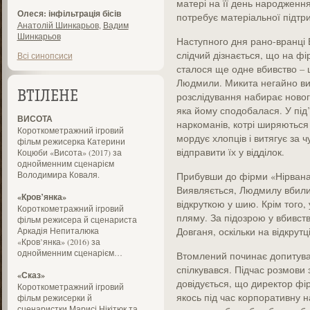
матері на її день народження
Олеся: інфільтрація бісів
потребує матеріальної підтри
Анатолій Шинкарьов
,
Вадим
Шинкарьов
Наступного дня рано-вранці 
слідчий дізнається, що на фі
Всі синопсиси
сталося ще одне вбивство – 
Людмили. Микита негайно ви
ВТІЛЕНЕ
розслідування набирає нового
яка йому сподобалася. У під’
ВИСОТА
наркоманів, котрі ширяються
Короткометражний ігровий
мордує хлопців і витягує за 
фільм режисерка Катерини
відправити їх у відділок.
Коцюби «Висота» (2017) за
однойменним сценарієм
Володимира Коваля.
Прибувши до фірми «Нірвана»
Виявляється, Людмилу вбили 
«Кров’янка»
відкруткою у шию. Крім того,
Короткометражний ігровий
пляму. За підозрою у вбивст
фільм режисера й сценариста
Аркадія Непиталюка
Довганя, оскільки на відкрутц
«Кров’янка» (2016) за
однойменним сценарієм…
Втомлений починає допитуват
спілкувався. Підчас розмови
«Сказ»
довідується, що директор фі
Короткометражний ігровий
якось під час корпоративну на
фільм режисерки й
сценаристки Марисі Нікітюк та