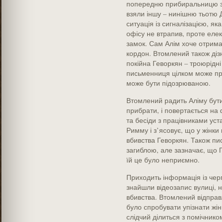
попередню прибиральницю зби
взяли іншу – нинішню тьотю Д
ситуація із сигналізацією, як
офісу не втрапив, проте еле
замок. Сам Алім хоче отримат
кордон. Втомлений також діз
покійна Геворкян – троюрідні
письменниця цілком може пре
може бути підозрюваною.
Втомлений радить Аліму бут
прибрати, і повертається на
та бесіди з працівниками ус
Римму і з’ясовує, що у жінки
вбивства Геворкян. Також пи
загиблою, але зазначає, що Г
їй це було неприємно.
Приходить інформація із черг
знайшли відеозапис вулиці, 
вбивства. Втомлений відпра
було спробувати упізнати жін
слідчий ділиться з помічник