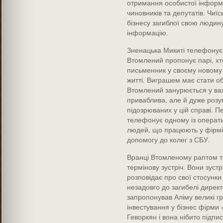
отримання особистої інформаці
чиновників та депутатів. Чиї
бізнесу загиблої свою людину
інформацію.
Зненацька Микиті телефонує
Втомлений пропонує парі, хт
письменник у своєму новому 
житті. Виграшем має стати об
Втомлений занурюється у ва
приваблива, але й дуже розум
підозрюваних у цій справі. П
телефонує одному із оператив
людей, що працюють у фірмі,
допомогу до колег з СБУ.
Вранці Втомленому раптом те
термінову зустріч. Вони зустр
розповідає про свої стосунки
незадовго до загибелі дирек
запропонував Аліму великі гр
інвестування у бізнес фірми
Геворкян і вона нібито підпи