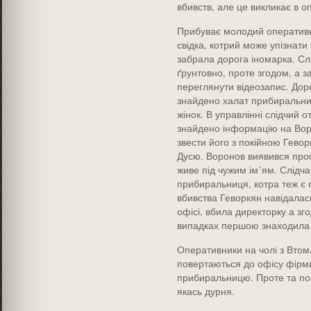
вбивств, але це викликає в о
Прибуває молодий оперативн
свідка, котрий може упізнати ж
забрала дорога іномарка. Слі
ґрунтовно, проте згодом, а 
переглянути відеозапис. Доро
знайдено халат прибиральниц
жінок. В управлінні слідчий 
знайдено інформацію на Вор
звести його з покійною Гево
Дусю. Воронов виявився про
живе під чужим ім’ям. Слідч
прибиральниця, котра теж є 
вбивства Геворкян навідалас
офісі, вбила директорку а зг
випадках першою знаходила їх
Оперативники на чолі з Вто
повертаються до офісу фірм
прибиральницю. Проте та пов
якась дурня.