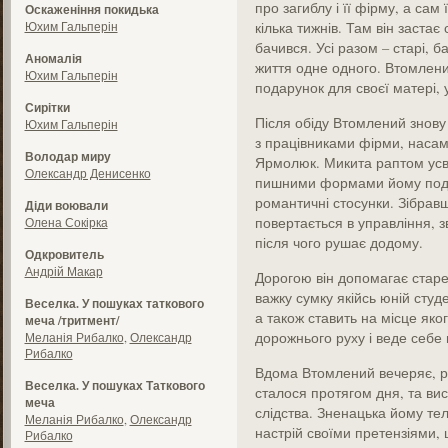
про загиблу і її фірму, а сам 
Оскаженіння покидька
Юхим Гальперін
кілька тижнів. Там він застає
бачився. Усі разом – старі, 
Аномалія
життя одне одного. Втомлени
Юхим Гальперін
подарунок для своєї матері,
Сирітки
Після обіду Втомлений знову
Юхим Гальперін
з працівниками фірми, наса
Володар миру
Ярмолюк. Микита раптом усв
Олександр Денисенко
пишними формами йому подоба
романтичні стосунки. Зібрав
Діди воювали
повертається в управління, з
Олена Сокірка
після чого рушає додому.
Одкровитель
Андрій Макар
Дорогою він допомагає старен
важку сумку якійсь юній студе
Веселка. У пошуках таткового
а також ставить на місце як
меча /тритмент/
дорожнього руху і веде себе 
Меланія Рибалко
,
Олександр
Рибалко
Вдома Втомлений вечеряє, р
Веселка. У пошуках Таткового
сталося протягом дня, та ви
меча
слідства. Зненацька йому те
Меланія Рибалко
,
Олександр
настрій своїми претензіями, 
Рибалко