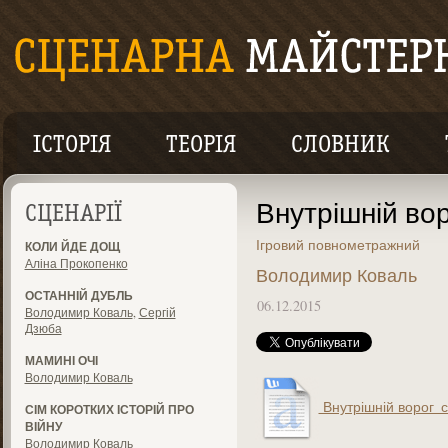
ІСТОРІЯ
ТЕОРІЯ
СЛОВНИК
Внутрішній во
СЦЕНАРІЇ
Ігровий повнометражний
КОЛИ ЙДЕ ДОЩ
Аліна Прокопенко
Володимир Коваль
ОСТАННІЙ ДУБЛЬ
06.12.2015
Володимир Коваль
,
Сергій
Дзюба
МАМИНІ ОЧІ
Володимир Коваль
Внутрішній ворог_с
СІМ КОРОТКИХ ІСТОРІЙ ПРО
ВІЙНУ
Володимир Коваль