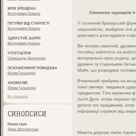
МОЯ ХРЕЩЕНА
Синопсис сценарію і
Володимир Коваль
У столичній брокерській фірм
ПІГУЛКИ ВІД СТАРОСТІ
Володимир Коваль
нерухомістю, знайдено тіло 
доручають розслідувати слі
ЗДРАСТУЙ, БОРЯ!
Володимир Коваль
Він чоловік самотній, дружина
постійну зайнятість на робот
STEFF/ШТЕФ
матеріально свою родину, д
Олександр Денисенко
дружині та стареньким батька
ОСКАЖЕНІННЯ ПОКИДѢКА
Майя, що розраджує чоловіка
Юхим Гальперін
Втомлений прибуває на місце
АНОМАЛІЯ
пізно увечері, завдавши удар
Юхим Гальперін
предметом. Тіло керівника 
Всі сценарії
тьотя Дуся, котра першою пр
допити тих працівників, котр
інформації отримує від сек
СИНОПСИСИ
Ненастане
Дара Шполянська
Микита доручає своїм підлег