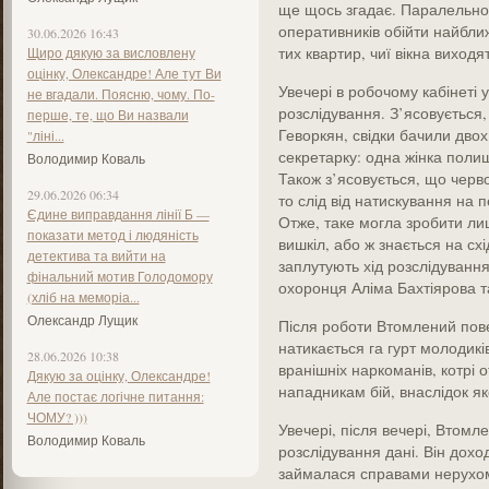
ще щось згадає. Паралельно,
оперативників обійти найближ
30.06.2026 16:43
тих квартир, чиї вікна виходя
Щиро дякую за висловлену
оцінку, Олександре! Але тут Ви
Увечері в робочому кабінеті 
не вгадали. Поясню, чому. По-
розслідування. З’ясовується,
перше, те, що Ви назвали
Геворкян, свідки бачили двох
"ліні...
секретарку: одна жінка поли
Володимир Коваль
Також з’ясовується, що черв
29.06.2026 06:34
то слід від натискування на 
Єдине виправдання лінії Б —
Отже, таке могла зробити л
показати метод і людяність
вишкіл, або ж знається на сх
детектива та вийти на
заплутують хід розслідування,
фінальний мотив Голодомору
охоронця Аліма Бахтіярова т
(хліб на меморіа...
Олександр Лущик
Після роботи Втомлений повер
натикається га гурт молодиків
28.06.2026 10:38
вранішніх наркоманів, котрі 
Дякую за оцінку, Олександре!
нападникам бій, внаслідок яко
Але постає логічне питання:
ЧОМУ? )))
Увечері, після вечері, Втомл
Володимир Коваль
розслідування дані. Він дохо
займалася справами нерухомо