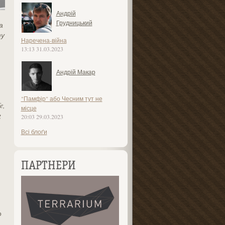
Андрій
Грудницький
а
ту
Наречена-війна
13:13 31.03.2023
.
Андрій Макар
"Памфір" або Чесним тут не
e,
місце
g
20:03 29.03.2023
Всі блоґи
ПАРТНЕРИ
о