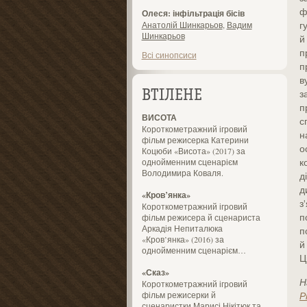
ф
Олеся: інфільтрація бісів
г
Анатолій Шинкарьов
,
Вадим
Шинкарьов
й
п
Всі синопсиси
п
в
з
ВТІЛЕНЕ
п
ВИСОТА
с
Короткометражний ігровий
н
фільм режисерка Катерини
о
Коцюби «Висота» (2017) за
к
однойменним сценарієм
Володимира Коваля.
д
д
«Кров’янка»
з
Короткометражний ігровий
п
фільм режисера й сценариста
Аркадія Непиталюка
п
«Кров’янка» (2016) за
й
однойменним сценарієм…
Ц
«Сказ»
Н
Короткометражний ігровий
фільм режисерки й
Р
сценаристки Марисі Нікітюк та