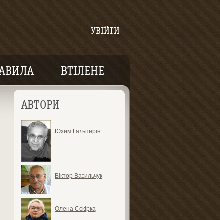
УВІЙТИ
АВИЛА
ВТІЛЕНЕ
АВТОРИ
Юхим Гальперін
Віктор Васильчук
Олена Сокірка