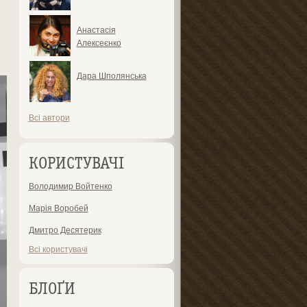
Анастасія
Алексеєнко
Дара Шполянська
Всі автори
КОРИСТУВАЧІ
Володимир Войтенко
Марія Воробей
Дмитро Десятерик
Всі користувачі
БЛОҐИ