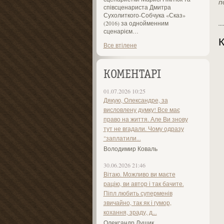
п
співсценариста Дмитра
Сухолиткого-Собчука «Сказ»
(2016) за однойменним
сценарієм…
К
Все втілене
КОМЕНТАРІ
01.07.2026 10:25
Дякую, Олександре, за
висловлену думку! Все має
право на життя. Але Ви знову
тут не вгадали. Чому одразу
"заплатили...
Володимир Коваль
30.06.2026 21:46
Вітаю. Можливо ви маєте
рацію, ви автор і так бачите.
Піпл любить суперменів
звичайно, так як і гумор,
кохання, зраду, д...
Олександр Лущик