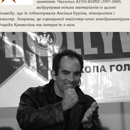
заняття. Часопис
KINO
-
KO
ЛО (1997-2008)
видрукував кілька матеріалів із цього
риводу, що їх підготувала Аксінья Куріна, кінокритик і
ежисер. Зокрема, це сценарний майстер-клас кінодраматурга
ічарда Креволіна та інтерв’
ю з ним.