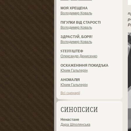
МОЯ ХРЕЩЕНА
п
Володимир Коваль
р
ПІГУЛКИ ВІД СТАРОСТІ
Р
Володимир Коваль
ЗДРАСТУЙ, БОРЯ!
Володимир Коваль
STEFF/ШТЕФ
Олександр Денисенко
ОСКАЖЕНІННЯ ПОКИДѢКА
Юхим Гальперін
АНОМАЛІЯ
Юхим Гальперін
Всі сценарії
СИНОПСИСИ
Ненастане
Дара Шполянська