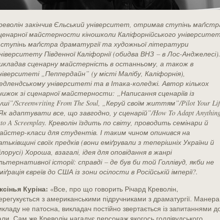
револін закінчив Єльський університет, отримав ступінь маґістр
ценарної майстерности кіношколи Каліфорнійського університе
 ступінь маґістра драматургії та художньої літератури
ніверситету Південної Каліфорнії (обидва ВНЗ
– в Лос-Анджелесі)
икладав сценарну майстерність в останньому, а також в
ніверситеті „Пеппердайн” (у місті Малібу, Каліфорнія),
едлендському університеті та в Ітака-коледжі. Автор кількох
нижок зі сценарної майстерности: „Написання сценаріїв із
уші”/Screenwriting From The Soul, „Керуй своїм життям”/Pilot Your Lif
Як адаптувати все, що завгодно, у сценарій”/How To Adapt Anythin
nto A Screenplay. Креволін їздить по світу, проводить семінари й
айстер-класи для студентів. І таким чином опинився на
атьківщині своїх предків (вони еміґрували з теперішніх України й
ілорусі)
Хороша, взагалі, ідея для оповідання в жанрі
льтернативної історії: справді – де був би той Голлівуд, якби не
міґрація євреїв до США із зони осілости в Російській імперії?.
ксінья Куріна:
«Все, про що говорить Річард Креволін,
ерегукується з американськими підручниками з драматургії. Манера
икладу не патосна, викладач постійно звертається із запитаннями д
али. Сам же Креволін нагадує персонаж якогось голлівудського