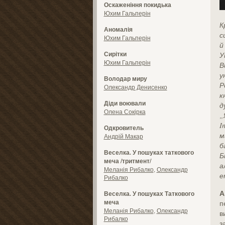
Оскаженіння покидька
Юхим Гальперін
К
Аномалія
с
Юхим Гальперін
й
Сирітки
У
Юхим Гальперін
В
у
Володар миру
Р
Олександр Денисенко
к
Діди воювали
д
Олена Сокірка
„
I
Одкровитель
м
Андрій Макар
б
Веселка. У пошуках таткового
Б
меча /тритмент/
а
Меланія Рибалко
,
Олександр
е
Рибалко
А
Веселка. У пошуках Таткового
меча
п
Меланія Рибалко
,
Олександр
в
Рибалко
з