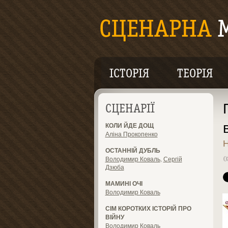
ІСТОРІЯ
ТЕОРІЯ
СЦЕНАРІЇ
КОЛИ ЙДЕ ДОЩ
Аліна Прокопенко
Н
ОСТАННІЙ ДУБЛЬ
0
Володимир Коваль
,
Сергій
Дзюба
МАМИНІ ОЧІ
Володимир Коваль
СІМ КОРОТКИХ ІСТОРІЙ ПРО
ВІЙНУ
Володимир Коваль