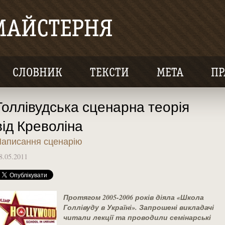
СЛОВНИК
ТЕКСТИ
МЕТА
ПР
Голлівудська сценарна теорія
від Креволіна
аписання сценарію
8.05.2011
Протягом 2005-2006 років діяла «Школа
Голлівуду в Україні». Запрошені викладачі
читали лекції та проводили семінарські