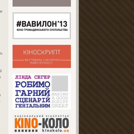
ти
ть
й
ю
в
і