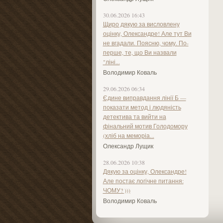
30.06.2026 16:43
Щиро дякую за висловлену
оцінку, Олександре! Але тут Ви
не вгадали. Поясню, чому. По-
перше, те, що Ви назвали
"ліні...
Володимир Коваль
29.06.2026 06:34
Єдине виправдання лінії Б —
показати метод і людяність
детектива та вийти на
фінальний мотив Голодомору
(хліб на меморіа...
Олександр Лущик
28.06.2026 10:38
Дякую за оцінку, Олександре!
Але постає логічне питання:
ЧОМУ? )))
Володимир Коваль