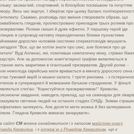
ільму: засмаглий, спортивний, із білозубою посмішкою та почуттям
умору. Весь час жартує. І зберігає при цьому баланс політкоректнос
 інтелекту. Скажімо, розповідь про вміння створювати образи, що
риваблюють глядачів, проілюстровано прикладом трьох роликів про
резервативи. Ролики смішні й дуже ефектні. У першому герой іде
улицею в супроводі натовпу переодягнених білими пухнастими
айчиками дорослих чоловіків (костюми сперматозоїдів змушують
ригадати "Все, що ви хотіли знати про секс, але боялися про це
питати" Вуді Аллена), які, помітивши симпатичну жінку, стрімко біжа
азустріч. Але за допомогою комп'ютерної графіки виявляються в
станню мить закритими в гігантський презерватив. Другий ролик –
оли немолода єврейська мати вривається в кімнату дорослого сина 
істає ґумовий виріб із кишені халата. І третя реклама – з гістерично
итиною в супермаркеті й мовчазним батьком-страдником. У фіналі
'являється слоґан: "Користуйтеся презервативом!" Креволін,
ояснюючи завдання, наводить приклад, що на семінарах для лікарі
оказували світлини людей на останніх стадіях СНІДу. Знімки страшн
 ефективно залякують. Але досягти мети можна й без залякування.
ілком. Глядача Креволін вимагає зачарувати».
СМ
а сайті
можна ознайомитися і з записом
майстер-класу
ічарда Креволіна
, і з
інтерв’ю з Річардом Креволіним
, що є