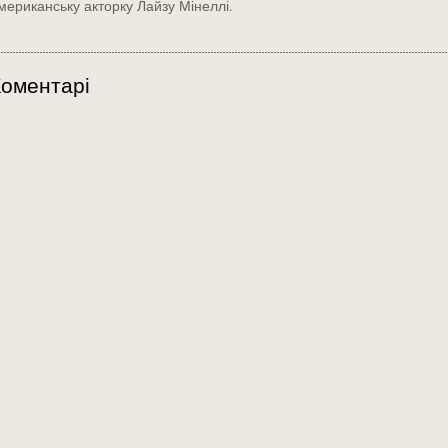
мериканську акторку Лайзу Мінеллі.
оментарі