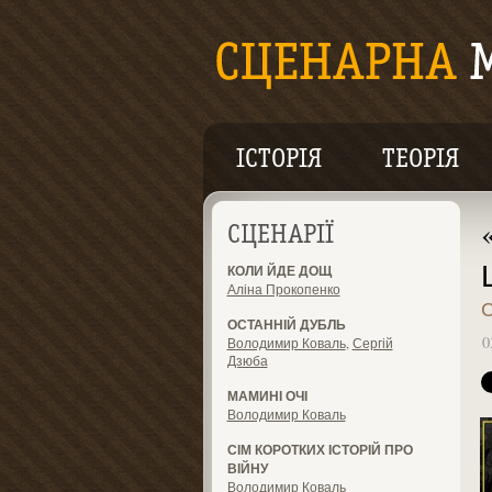
ІСТОРІЯ
ТЕОРІЯ
СЦЕНАРІЇ
КОЛИ ЙДЕ ДОЩ
Аліна Прокопенко
ОСТАННІЙ ДУБЛЬ
0
Володимир Коваль
,
Сергій
Дзюба
МАМИНІ ОЧІ
Володимир Коваль
СІМ КОРОТКИХ ІСТОРІЙ ПРО
ВІЙНУ
Володимир Коваль