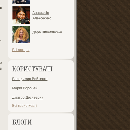
ії
Анастасія
Алексеєнко
Дара Шполянська
и
Всі автори
ю
в
КОРИСТУВАЧІ
Володимир Войтенко
Марія Воробей
Дмитро Десятерик
Всі користувачі
БЛОҐИ