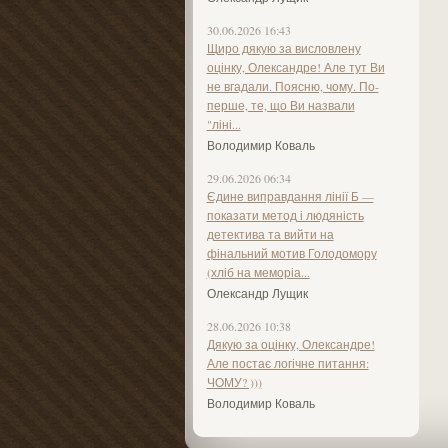
30.06.2026 16:43
Щиро дякую за висловлену
оцінку, Олександре! Але тут Ви
не вгадали. Поясню, чому. По-
перше, те, що Ви назвали
"ліні...
Володимир Коваль
29.06.2026 06:34
Єдине виправдання лінії Б —
показати метод і людяність
детектива та вийти на
фінальний мотив Голодомору
(хліб на меморіа...
Олександр Лущик
28.06.2026 10:38
Дякую за оцінку, Олександре!
Але постає логічне питання:
ЧОМУ? )))
Володимир Коваль