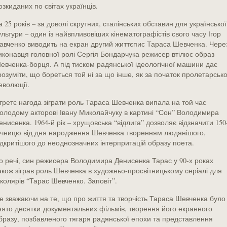
озкиданих по світах українців.
а 25 років – за доволі скрутних, сталінських обставин для української
ультури – один із найвпливовіших кінематографістів свого часу Ігор
авченко виводить на екран другий життєпис Тараса Шевченка. Чере
иконавця головної ролі Сергія Бондарчука режисер втілює образ
евченка-борця. А під тиском радянської ідеологічної машини дає
розуміти, що бореться той ні за що інше, як за початок пролетарсько
еволюції.
третє нагода зіграти роль Тараса Шевченка випала на той час
олодому акторові Івану Миколайчуку в картині “Сон” Володимира
енисенка. 1964-й рік – хрущовська “відлига” дозволяє відзначити 150
ічницю від дня народження Шевченка творенням людянішого,
ідкритішого до неоднозначних інтерпритацій образу поета.
о речі, син режисера Володимира Денисенка Тарас у 90-х роках
акож зіграв роль Шевченка в художньо-просвітницькому серіалі для
колярів “Тарас Шевченко. Заповіт”.
е зважаючи на те, що про життя та творчість Тараса Шевченка було
нято десятки документальних фільмів, творення його екранного
бразу, позбавленого тягаря радянської епохи та представлення