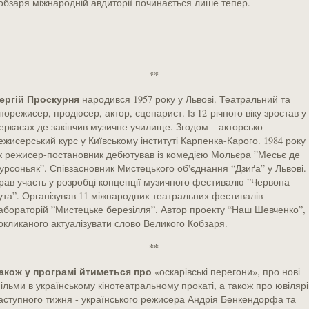
обзаря міжнародній авдиторії починається лише тепер.
**
ергій Проскурня
народився 1957 року у Львові. Театральний та
інорежисер, продюсер, актор, сценарист. Із 12-річного віку зростав у
еркасах де закінчив музичне училище. Згодом – акторсько-
ежисерський курс у Київському інституті Карпенка-Карого. 1984 року
к режисер-постановник дебютував із комедією Мольєра ”Месьє де
урсоньяк”. Співзасновник Мистецького об'єднання “Дзиґа” у Львові.
рав участь у розробці концепції музичного фестивалю ”Червона
ута”. Організував 11 міжнародних театральних фестивалів-
абораторій ”Мистецьке березілля”. Автор проекту “Наш Шевченко”,
окликаного актуалізувати слово Великого Кобзаря.
**
акож у програмі йтиметься про
«оскарівські перегони», про нові
ільми в українському кінотеатральному прокаті, а також про ювілярі
аступного тижня - українського режисера Андрія Бенкендорфа та