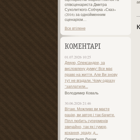
а
співсценариста Дмитра
Сухолиткого-Собчука «Сказ»
(2016) за однойменним
сценарієм…
К
Все втілене
КОМЕНТАРІ
01.07.2026 10:25
Дякую, Олександре, за
висловлену думку! Все має
право на життя. Але Ви знову
тут не вгадали. Чому одразу
"заплатили...
Володимир Коваль
30.06.2026 21:46
Вітаю. Можливо ви маєте
рацію, ви автор і так бачите.
Піпл любить суперменів
звичайно, так як і гумор,
кохання, зраду, д...
Олександр Лущик