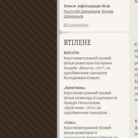
К
Олеся: інфільтрація бісів
Анатолій Шинкарьов
,
Вадим
Шинкарьов
Всі синопсиси
ВТІЛЕНЕ
С
к
ВИСОТА
Ч
Короткометражний ігровий
р
фільм режисерка Катерини
Коцюби «Висота» (2017) за
я
однойменним сценарієм
П
Володимира Коваля.
Б
р
«Кров’янка»
Короткометражний ігровий
л
фільм режисера й сценариста
п
Аркадія Непиталюка
«Кров’янка» (2016) за
однойменним сценарієм…
Т
«Сказ»
ф
Короткометражний ігровий
фільм режисерки й
н
сценаристки Марисі Нікітюк та