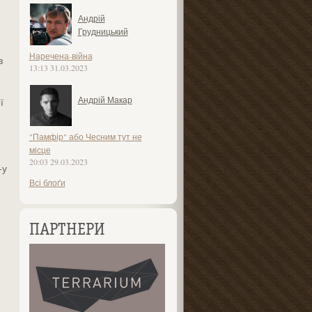
Андрій
Грудницький
Наречена-війна
з
13:13 31.03.2023
Андрій Макар
ї
"Памфір" або Чесним тут не
місце
20:03 29.03.2023
-у
Всі блоґи
ПАРТНЕРИ