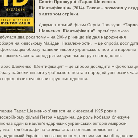
Сергія Проскурні «
Тарас Шевченко.
ІDентифікація» (2014). Також – розмова у студ
з автором стрічки.
“Тарас
Документальний фільм Сергія Проскурні
Шевченко. ІDентифікація”,
прем’єра якого
ідбулася два роки тому – на 200-у річницю від дня народження
обзаря на київському Майдані Незалежности, – це спроба дослідит
іфологізацію образу найвеличнішого українського поета в народній
яві різних часів та серед різних суспільних груп сьогоднення.
Тарас Шевченко. ІDентифікація” – це спроба дослідити міфологізаці
бразу найвеличнішого українського поета в народній уяві різних часі
а серед різних суспільних груп сьогоднення.
перше Тарас Шевченко з’явився на кіноекрані 1925 року в
восерійному фільмі Петра Чардиніна, де роль Кобзаря блискуче
иконав один із найлеґендарніших українських акторів Амвросій
учма. Тоді біографічна стрічка стала великою подією як і в
ідрадянській Україні, так і за кордоном, певним чином об’єднавши