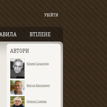
УВІЙТИ
АВИЛА
ВТІЛЕНЕ
АВТОРИ
Юхим Гальперін
Віктор Васильчук
Олена Сокірка