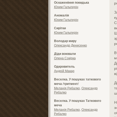
Оскаженіння покидька
р
Юхим Гальперін
З
Аномалія
к
Юхим Гальперін
С
в
Сирітки
Юхим Гальперін
Ш
з
Володар миру
р
Олександр Денисенко
В
Діди воювали
м
Олена Сокірка
Д
Одкровитель
р
Андрій Макар
в
Веселка. У пошуках таткового
Д
меча /тритмент/
т
Меланія Рибалко
,
Олександр
Рибалко
ш
Веселка. У пошуках Таткового
Н
меча
з
Меланія Рибалко
,
Олександр
о
Рибалко