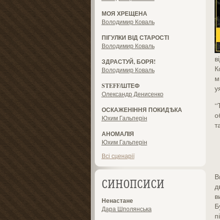
МОЯ ХРЕЩЕНА
Володимир Коваль
ПІГУЛКИ ВІД СТАРОСТІ
Володимир Коваль
в
ЗДРАСТУЙ, БОРЯ!
К
Володимир Коваль
м
STEFF/ШТЕФ
у
Олександр Денисенко
“
ОСКАЖЕНІННЯ ПОКИДѢКА
о
Юхим Гальперін
т
АНОМАЛІЯ
Юхим Гальперін
Всі сценарії
В
СИНОПСИСИ
д
в
Ненастане
Б
Дара Шполянська
п