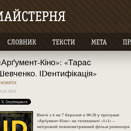
СЛОВНИК
ТЕКСТИ
МЕТА
ПР
«Арґумент-Кіно»: «Тарас
Шевченко. ІDентифікація»
Сюжети
3.03.2016
Вночі з 6
на 7 березня о 00:20
у програмі
«Арґумент-Кіно» на телеканалі «1+1» –
неігровий повнометражний фільм режисера